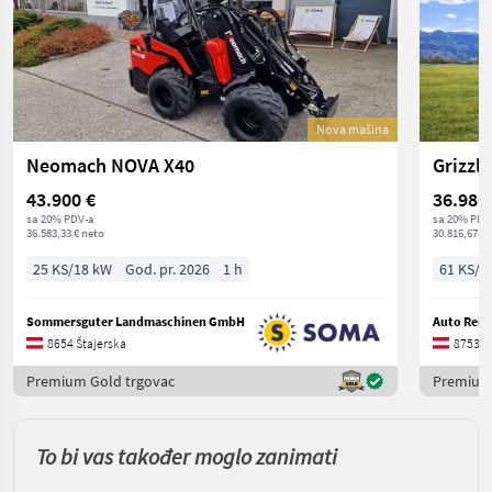
Nova mašina
Neomach NOVA X40
43.900 €
36.980
sa 20% PDV-a
sa 20% PDV
36.583,33 € neto
30.816,67 € 
25 KS/18 kW
God. pr. 2026
1 h
61 KS/4
Sommersguter Landmaschinen GmbH
Auto Reit
8654 Štajerska
8753 Š
Premium Gold trgovac
Premium 
To bi vas također moglo zanimati