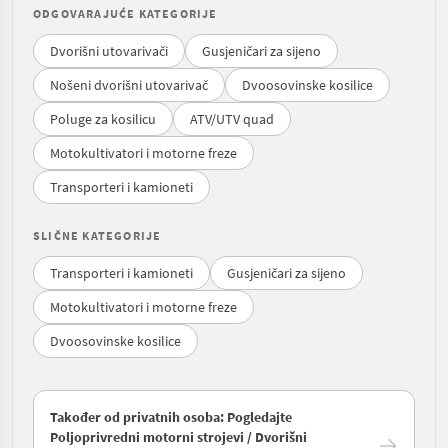
ODGOVARAJUĆE KATEGORIJE
Dvorišni utovarivači
Gusjeničari za sijeno
Nošeni dvorišni utovarivač
Dvoosovinske kosilice
Poluge za kosilicu
ATV/UTV quad
Motokultivatori i motorne freze
Transporteri i kamioneti
SLIČNE KATEGORIJE
Transporteri i kamioneti
Gusjeničari za sijeno
Motokultivatori i motorne freze
Dvoosovinske kosilice
Također od privatnih osoba: Pogledajte
Poljoprivredni motorni strojevi / Dvorišni