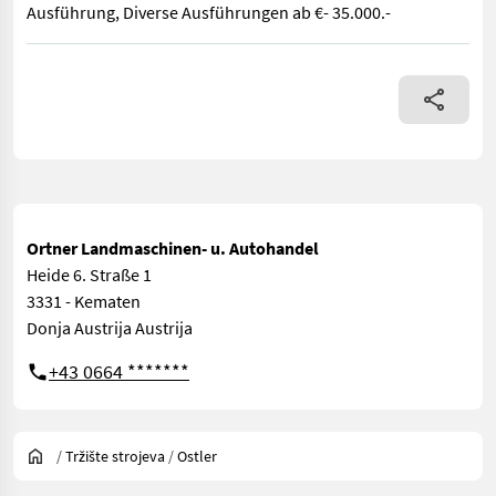
Ausführung, Diverse Ausführungen ab €- 35.000.-
Hoflader ( Hoftrac) mit Teleskopvorderachse 1,24m - 1,87m bre
Ortner Landmaschinen- u. Autohandel
Heide 6. Straße 1
3331 - Kematen
Donja Austrija Austrija
+43 0664 *******
/
Tržište strojeva
/
Ostler