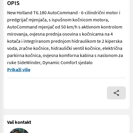
OPIS
New Holland T6.180 AutoCommand - 6-cilindrični motor i
predgrijač mjenjača, s ispušnom kočnicom motora,
AutoCommand mjenjač od 50 km/h s aktivnom kontrolom
mirovanja, ovjesna prednja osovina s kočnicama na 4
kotača i integriranom prednjom hidraulikom te 2 kiperska
voda, zračne kočnice, hidraulički ventil kočnice, električna
parkirna kočnica, ovjesna komforna kabina s naslonom za
ruke SideWinder, Dynamic Comfort sjedalo
New Holland T6.180 AutoCommand - 6-cilindrični motor i predgri
Prikaži više
Vaš kontakt