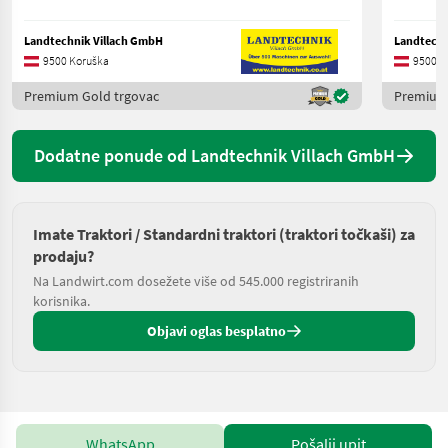
Landtechnik Villach GmbH
Landtechn
9500 Koruška
9500 K
Premium Gold trgovac
Premium 
Dodatne ponude od Landtechnik Villach GmbH
Imate Traktori / Standardni traktori (traktori točkaši) za
prodaju?
Na Landwirt.com dosežete više od 545.000 registriranih
korisnika.
Objavi oglas besplatno
WhatsApp
Pošalji upit