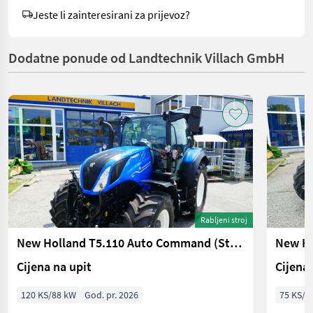
Jeste li zainteresirani za prijevoz?
Dodatne ponude od Landtechnik Villach GmbH
Rabljeni stroj
New Holland T5.110 Auto Command (Stage V)
New Ho
Cijena na upit
Cijena 
120 KS/88 kW
God. pr. 2026
75 KS/5