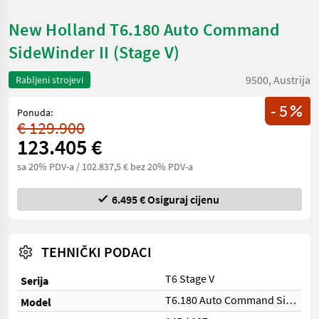
New Holland T6.180 Auto Command
SideWinder II (Stage V)
9500, Austrija
Rabljeni strojevi
- 5
Ponuda:
€ 129.900
123.405 €
sa 20% PDV-a
/ 102.837,5 € bez 20% PDV-a
6.495 € Osiguraj cijenu
TEHNIČKI PODACI
T6 Stage V
Serija
T6.180 Auto Command SideWinder II (Stage V)
Model