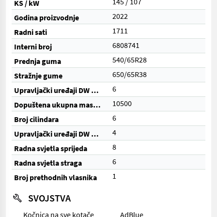
145 / 107
KS / kW
2022
Godina proizvodnje
1711
Radni sati
6808741
Interni broj
540/65R28
Prednja guma
650/65R38
Stražnje gume
6
Upravljački uređaji DW (ukupno)
10500
Dopuštena ukupna masa (kg)
6
Broj cilindara
4
Upravljački uređaji DW (električni)
8
Radna svjetla sprijeda
6
Radna svjetla straga
1
Broj prethodnih vlasnika
SVOJSTVA
Kočnica na sve kotače
AdBlue