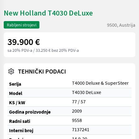
New Holland T4030 DeLuxe
9500, Austrija
Rabljeni strojevi
39.900 €
sa 20% PDV-a
/ 33.250 € bez 20% PDV-a
TEHNIČKI PODACI
T4000 Deluxe & SuperSteer
Serija
T4030 DeLuxe
Model
77 / 57
KS / kW
2009
Godina proizvodnje
9558
Radni sati
7137241
Interni broj
14.9-20