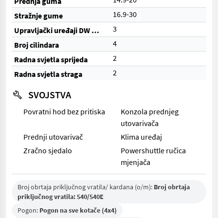
Prednja guma
16.9-30
Stražnje gume
3
Upravljački uređaji DW (ukupno)
4
Broj cilindara
2
Radna svjetla sprijeda
2
Radna svjetla straga
SVOJSTVA
Povratni hod bez pritiska
Konzola prednjeg
utovarivača
Prednji utovarivač
Klima uređaj
Zračno sjedalo
Powershuttle ručica
mjenjača
Broj obrtaja priključnog vratila/ kardana (o/m):
Broj obrtaja
priključnog vratila: 540/540E
Pogon:
Pogon na sve kotače (4x4)