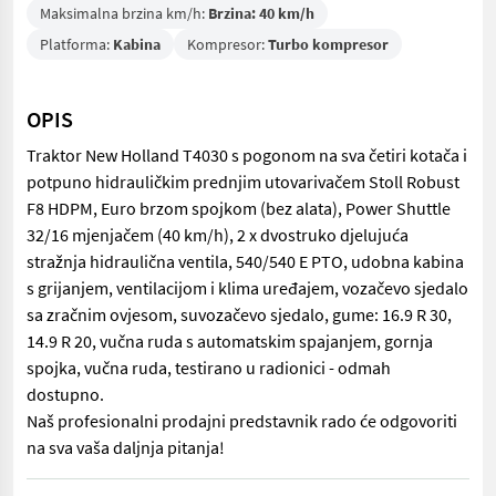
Maksimalna brzina km/h:
Brzina: 40 km/h
Platforma:
Kabina
Kompresor:
Turbo kompresor
OPIS
Traktor New Holland T4030 s pogonom na sva četiri kotača i
potpuno hidrauličkim prednjim utovarivačem Stoll Robust
F8 HDPM, Euro brzom spojkom (bez alata), Power Shuttle
32/16 mjenjačem (40 km/h), 2 x dvostruko djelujuća
stražnja hidraulična ventila, 540/540 E PTO, udobna kabina
s grijanjem, ventilacijom i klima uređajem, vozačevo sjedalo
sa zračnim ovjesom, suvozačevo sjedalo, gume: 16.9 R 30,
14.9 R 20, vučna ruda s automatskim spajanjem, gornja
spojka, vučna ruda, testirano u radionici - odmah
dostupno.
Naš profesionalni prodajni predstavnik rado će odgovoriti
na sva vaša daljnja pitanja!
Traktor New Holland T4030 s pogonom na sva četiri kotača i pot