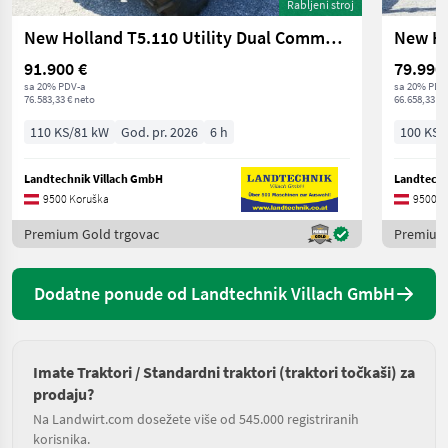
Rabljeni stroj
New Holland T5.110 Utility Dual Command
91.900 €
79.990
sa 20% PDV-a
sa 20% PDV
76.583,33 € neto
66.658,33 € 
110 KS/81 kW
God. pr. 2026
6 h
100 KS/
Landtechnik Villach GmbH
Landtechn
9500 Koruška
9500 K
Premium Gold trgovac
Premium 
Dodatne ponude od Landtechnik Villach GmbH
Imate Traktori / Standardni traktori (traktori točkaši) za
prodaju?
Na Landwirt.com dosežete više od 545.000 registriranih
korisnika.