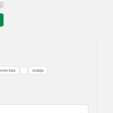
Premium Plus trgovac
orter bala
Grablje