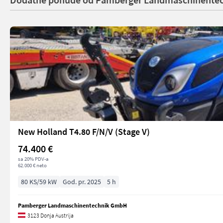
New Holland T4.80 F/N/V (Stage V)
74.400 €
sa 20% PDV-a
62.000 € neto
80 KS/59 kW
God. pr. 2025
5 h
Pamberger Landmaschinentechnik GmbH
3123 Donja Austrija