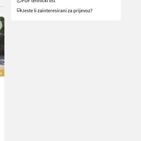
PDF tehnički list
Jeste li zainteresirani za prijevoz?
a
New Holland T5.90S
53.760 €
sa 20% PDV-a
44.800 € neto
90 KS/66 kW
God. pr. 2026
3 h
Pamberger Landmaschinentechnik GmbH
3123 Donja Austrija