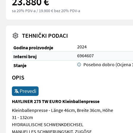
23.880 €
sa 20% PDV-a
/ 19.900 € bez 20% PDV-a
TEHNIČKI PODACI
2024
Godina proizvodnje
6964607
Interni broj
Posebno dobro (Ocjena 
Stanje
OPIS
Prevedi
HAYLINER 275 TW EURO Kleinballenpresse
Kleinballenpresse - Länge 46cm, Breite 36cm, Höhe
31 - 132cm
HYDRAULISCHE SCHWENKDEICHSEL
MANUELLES SCHMIERUNGSKIT, ZUGÖSE