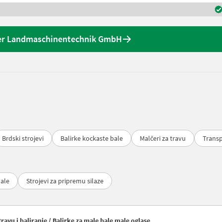
er Landmaschinentechnik GmbH
Brdski strojevi
Balirke kockaste bale
Malčeri za travu
Transp
bale
Strojevi za pripremu silaze
ravu i baliranje / Balirke za male bale male oglase