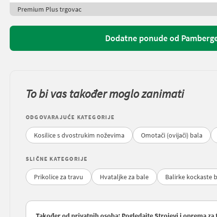
Premium Plus trgovac
Dodatne ponude od Pamberg
To bi vas također moglo zanimati
ODGOVARAJUĆE KATEGORIJE
Kosilice s dvostrukim noževima
Omotači (ovijači) bala
SLIČNE KATEGORIJE
Prikolice za travu
Hvataljke za bale
Balirke kockaste 
Također od privatnih osoba: Pogledajte Strojevi i oprema za t