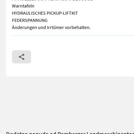
Warntafeln
HYDRAULISCHES PICKUP-LIFTKIT
FEDERSPANNUNG
Änderungen und Irrtümer vorbehalten.
Kleinballenpresse - Länge 46cm, Breite 36cm, Höhe 31 
Dodatne ponude od Pamberger Landmaschinente