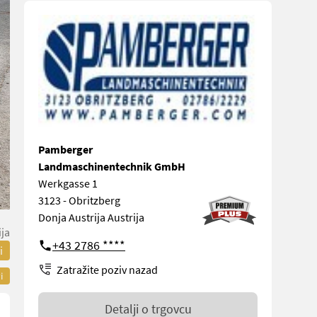
Pamberger
Landmaschinentechnik GmbH
Werkgasse 1
3123 - Obritzberg
Donja Austrija Austrija
ija
+43 2786 ****
i
Zatražite poziv nazad
i
Detalji o trgovcu