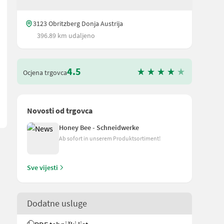
3123 Obritzberg Donja Austrija
396.89 km udaljeno
IT, ZUGÖSE Warntafeln HYDRAULISCHES PICKUP-LIFTKIT FEDERSPA
4.5
Ocjena trgovca
Novosti od trgovca
Honey Bee - Schneidwerke
Ab sofort in unserem Produktsortiment!
Sve vijesti
Dodatne usluge