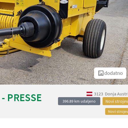
dodatno
3123
Donja Austr
 - PRESSE
Novi strojev
396.89 km udaljeno
Novi strojev