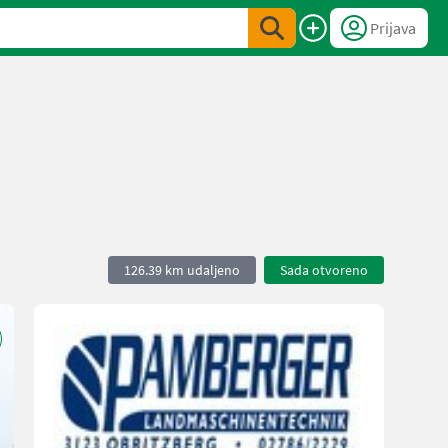
Prijava
126.39 km udaljeno
Sada otvoreno