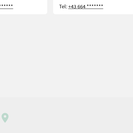
******
Tel:
+43 664 *******