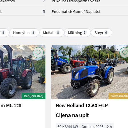
jekarstvo
7
Prikolice i transportna vozila
ja
5
Pneumatici/ Gume/ Naplatci
f
Honeybee
McHale
Müthing
Steyr
8
8
8
7
6
Rabljeni stroj
Nova mašin
um MC 125
New Holland T3.60 F/LP
Cijena na upit
60 KS/44 kW
God. pr. 2026
2 h