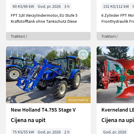
90 KS/66 kW
God. pr. 2026
3 h
152 KS/112 kW
FPT 3,6l Vierzylindermotor, EU Stufe 5
6 Zylinder FPT Mo
Kraftstofftank ohne Tankschutz Diese
Fronthydraulik Fr
Traktori /
Traktori /
Nova mašina
New Holland T4.75S Stage V
Kverneland LB
Cijena na upit
Cijena na upi
75 KS/55 kW
God. pr. 2026
2 h
God. pr. 2026