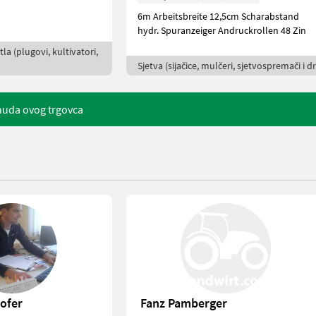
6m Arbeitsbreite 12,5cm Scharabstand
hydr. Spuranzeiger Andruckrollen 48 Zin
la (plugovi, kultivatori,
Sjetva (sijačice, mulčeri, sjetvospremači i dr
nuda ovog trgovca
ofer
Fanz Pamberger