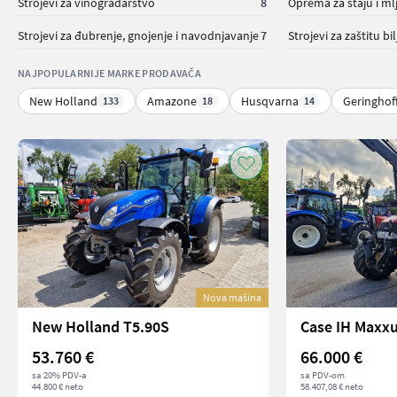
Strojevi za vinogradarstvo
8
Oprema za staju i ml
Strojevi za đubrenje, gnojenje i navodnjavanje
7
Strojevi za zaštitu bil
NAJPOPULARNIJE MARKE PRODAVAČA
New Holland
Amazone
Husqvarna
Geringhof
133
18
14
Nova mašina
New Holland T5.90S
Case IH Maxx
53.760 €
66.000 €
sa 20% PDV-a
sa PDV-om
44.800 € neto
58.407,08 € neto