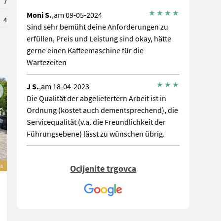
7
Moni S.
,am 09-05-2024
4
Sind sehr bemüht deine Anforderungen zu
erfüllen, Preis und Leistung sind okay, hätte
gerne einen Kaffeemaschine für die
Wartezeiten
J S.
,am 18-04-2023
Die Qualität der abgeliefertern Arbeit ist in
Ordnung (kostet auch dementsprechend), die
Servicequalität (v.a. die Freundlichkeit der
Führungsebene) lässt zu wünschen übrig.
a
Ocijenite trgovca