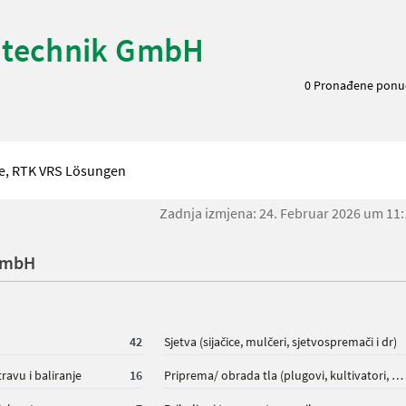
ntechnik GmbH
0 Pronađene ponu
e, RTK VRS Lösungen
Zadnja izmjena: 24. Februar 2026 um 11
 GmbH
42
Sjetva (sijačice, mulčeri, sjetvospremači i dr)
ravu i baliranje
16
Priprema/ obrada tla (plugovi, kultivatori, tanjurače i dr.)