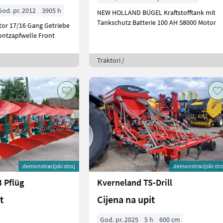
God. pr. 2012
3905 h
NEW HOLLAND BÜGEL Kraftstofftank mit
Tankschutz Batterie 100 AH S8000 Motor
tor 17/16 Gang Getriebe
ontzapfwelle Front
Traktori /
demonstracijski stroj
demonstracijski str
 Pflüg
Kverneland TS-Drill
t
Cijena na upit
God. pr. 2025
5 h
600 cm