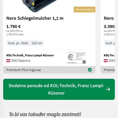
Nova mašina
Nero Schlegelmulcher 1,2 m
Nero S
1.790 €
3.390 €
sa 20% PDV-a
sa 20% PDV
1.491,67 € neto
2.825 € neto
God. pr. 2026
120 cm
God. pr.
KOL-Technik, Franz Lampl-Küssner
KOL-Techn
8093 Štajerska
8093 Š
Premium Plus trgovac
Premium 
Dodatne ponude od KOL-Technik, Franz Lampl-
Küssner
To bi vas također moglo zanimati