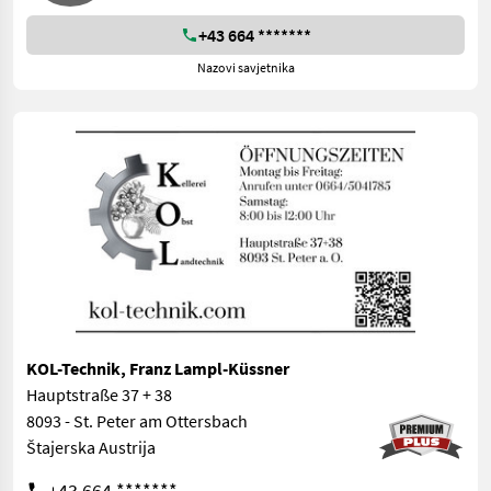
+43 664 *******
Nazovi savjetnika
KOL-Technik, Franz Lampl-Küssner
Hauptstraße 37 + 38
8093 - St. Peter am Ottersbach
Štajerska Austrija
+43 664 *******