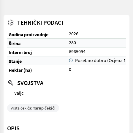
TEHNIČKI PODACI
2026
Godina proizvodnje
280
Širina
6965094
Interni broj
Posebno dobro (Ocjena 1)
Stanje
0
Hektar (ha)
SVOJSTVA
Valjci
Vrsta čekića:
Tarup čekići
OPIS