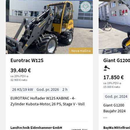
Nova mašina
Eurotrac W12S
Giant G120
39.480 €
17.850 €
sa 20% PDV-a
32.900 € neto
sa 19% PDV-a
15.000 € neto
26 KS/19 kW
God. pr. 2026
2 h
God. pr. 2024
EUROTRAC Hoflader W12S KABINE - 4-
Zylinder Kubota-Motor, 26 PS, Stage V - Voll
Giant G1200
Baujahr 2024
Lagermaschine
Landtechnik Eidenhammer GmbH
BayWa Mittelfra