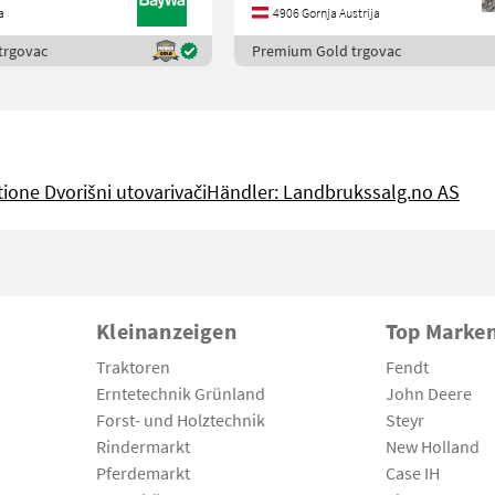
a
4906 Gornja Austrija
CHEINW
trgovac
Premium Gold trgovac
ione Dvorišni utovarivači
Händler: Landbrukssalg.no AS
Kleinanzeigen
Top Marke
Traktoren
Fendt
Erntetechnik Grünland
John Deere
Forst- und Holztechnik
Steyr
Rindermarkt
New Holland
Pferdemarkt
Case IH