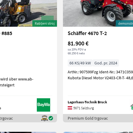
Rabljeni stroj
demonstra
 #885
Schäffer 4670 T-2
81.900 €
sa 20% PDV-a
68.250 € neto
66 KS/49 kW
God. pr. 2024
ArtNr.: 907599Fzg Ident-Nr.: 3471C059
Kubota Diesel Motor V2403-CR-T- 48,6
 wird über www.ab-
steigert
Lagerhaus-Technik Bruck
a
5671 Salzburg
trgovac
Premium Gold trgovac