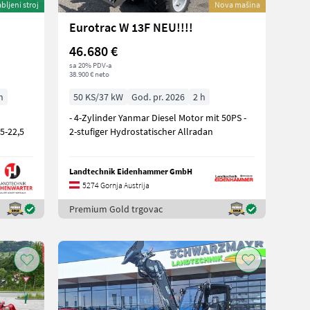
bljeni stroj
Nova mašina
Eurotrac W 13F NEU!!!!
46.680 €
sa 20% PDV-a
38.900 € neto
h
50 KS/37 kW
God. pr. 2026
2 h
- 4-Zylinder Yanmar Diesel Motor mit 50PS -
5-22,5
2-stufiger Hydrostatischer Allradan
Landtechnik Eidenhammer GmbH
5274 Gornja Austrija
Premium Gold trgovac