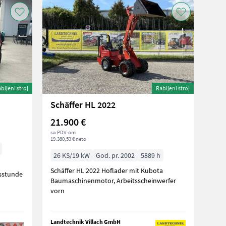
bljeni stroj
Rabljeni stroj
Schäffer HL 2022
21.900 €
sa PDV-om
19.380,53 € neto
26 KS/19 kW
God. pr. 2002
5889 h
Schäffer HL 2022 Hoflader mit Kubota
bsstunde
Baumaschinenmotor, Arbeitsscheinwerfer
vorn
Landtechnik Villach GmbH