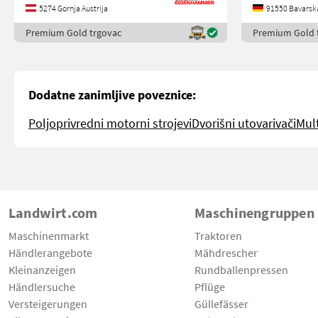
5274 Gornja Austrija
91550 Bavarsk
1 1X ARBEITSS
Premium Gold trgovac
Premium Gold 
Dodatne zanimljive poveznice:
Poljoprivredni motorni strojevi
Dvorišni utovarivači
Mult
Landwirt.com
Maschinengruppen
Maschinenmarkt
Traktoren
Händlerangebote
Mähdrescher
Kleinanzeigen
Rundballenpressen
Händlersuche
Pflüge
Versteigerungen
Güllefässer