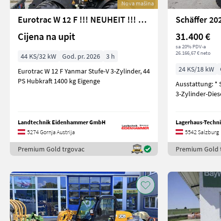
Nova mašina
Eurotrac W 12 F !!! NEUHEIT !!! Prompt Verfügbar
Schäffer 20
Cijena na upit
31.400 €
sa 20% PDV-a
26.166,67 € neto
44 KS/32 kW
God. pr. 2026
3 h
24 KS/18 kW
Eurotrac W 12 F Yanmar Stufe-V 3-Zylinder, 44
PS Hubkraft 1400 kg Eigenge
Ausstattung: * Spezielle niedrige Bauweise *
3-Zylinder-Die
Landtechnik Eidenhammer GmbH
Lagerhaus-Techni
5274 Gornja Austrija
5542 Salzburg
Premium Gold trgovac
Premium Gold 