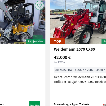
TOP
Rabljeni stroj
Ra
0
Weidemann 2070 CX80
42.000 €
bez PDV-a
80 KS/59 kW
God. pr. 2007
3550 h
Gebrauchter -Weidemann 2070 CX 80
Hoflader -Baujahr 2007 -3550 Betrie
nken
Sensenberger Agrar-Technik