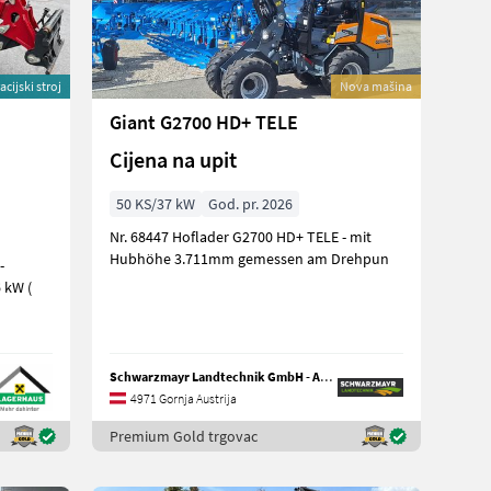
cijski stroj
Nova mašina
Giant G2700 HD+ TELE
Cijena na upit
50 KS/37 kW
God. pr. 2026
Nr. 68447 Hoflader G2700 HD+ TELE - mit
Hubhöhe 3.711mm gemessen am Drehpun
-
 kW (
Schwarzmayr Landtechnik GmbH - Aurolzmünster
4971 Gornja Austrija
Premium Gold trgovac