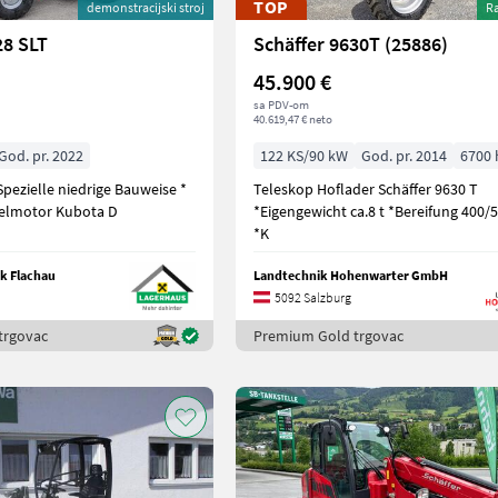
TOP
demonstracijski stroj
Ra
28 SLT
Schäffer 9630T (25886)
45.900 €
sa PDV-om
40.619,47 € neto
God. pr. 2022
122 KS/90 kW
God. pr. 2014
6700 
Teleskop Hoflader Schäffer 9630 T
selmotor Kubota D
*Eigengewicht ca.8 t *Bereifung 400/5
*K
k Flachau
Landtechnik Hohenwarter GmbH
5092 Salzburg
trgovac
Premium Gold trgovac