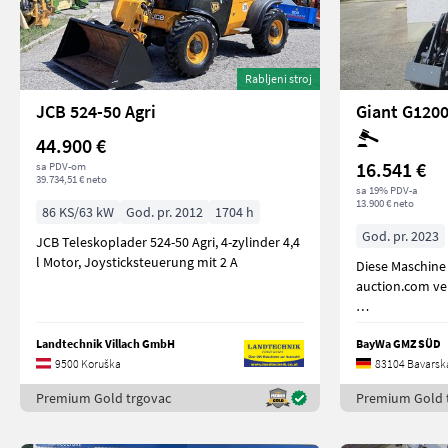
Rabljeni stroj
JCB 524-50 Agri
Giant G1200
44.900 €
16.541 €
sa PDV-om
39.734,51 € neto
sa 19% PDV-a
13.900 € neto
86 KS/63 kW
God. pr. 2012
1704 h
God. pr. 2023
JCB Teleskoplader 524-50 Agri, 4-zylinder 4,4
l Motor, Joysticksteuerung mit 2 A
Diese Maschine
auction.com ver
Bereifung 23x8.
Landtechnik Villach GmbH
BayWa GMZ SÜD
9500 Koruška
83104 Bavarsk
Premium Gold trgovac
Premium Gold 