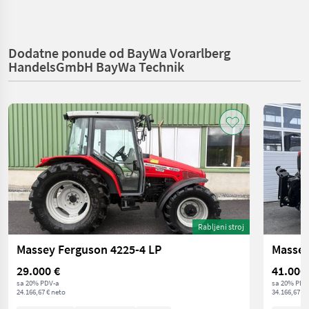
Dodatne ponude od BayWa Vorarlberg
HandelsGmbH BayWa Technik
Rabljeni stroj
Massey Ferguson 4225-4 LP
Massey
29.000 €
41.000
sa 20% PDV-a
sa 20% PDV
24.166,67 € neto
34.166,67 € 