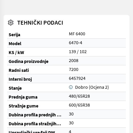
TEHNIČKI PODACI
MF 6400
Serija
6470-4
Model
139 / 102
KS / kW
2008
Godina proizvodnje
7200
Radni sati
6457924
Interni broj
Dobro (Ocjena 2)
Stanje
480/65R28
Prednja guma
600/65R38
Stražnje gume
30
Dubina profila prednjih guma (%)
30
Dubina profila stražnjih guma (%)
4
Upravljački uređaji DW (ukupno)