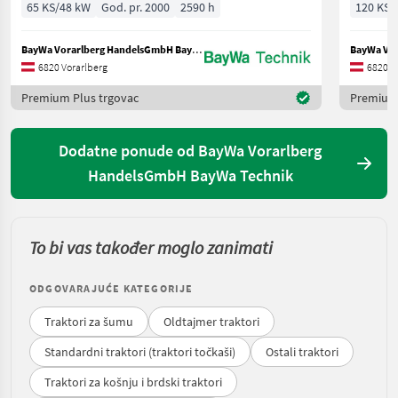
65 KS/48 kW
God. pr. 2000
2590 h
120 KS/
BayWa Vorarlberg HandelsGmbH BayWa Technik
6820 Vorarlberg
6820 V
Premium Plus trgovac
Premium 
Dodatne ponude od BayWa Vorarlberg
HandelsGmbH BayWa Technik
To bi vas također moglo zanimati
ODGOVARAJUĆE KATEGORIJE
Traktori za šumu
Oldtajmer traktori
Standardni traktori (traktori točkaši)
Ostali traktori
Traktori za košnju i brdski traktori