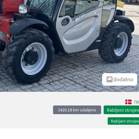
dodatno
78
Rabljeni strojev
1420.18 km udaljeno
Rabljeni strojev