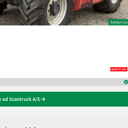
Rabljeni str
 od Scantruck A/S