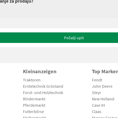
anje za prodaju?
Pošalji upit
Kleinanzeigen
Top Marke
Traktoren
Fendt
Erntetechnik Grünland
John Deere
Forst- und Holztechnik
Steyr
Rindermarkt
New Holland
Pferdemarkt
Case IH
Futterbörse
Claas
Stellenmarkt
Massey Fergu