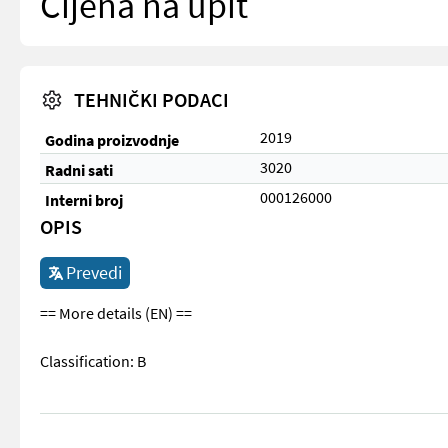
Cijena na upit
TEHNIČKI PODACI
2019
Godina proizvodnje
3020
Radni sati
000126000
Interni broj
OPIS
Prevedi
== More details (EN) ==
Classification: B
== More details (EN) == Classification: B