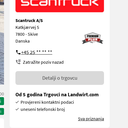
Scantruck A/S
Katkjærvej 5
7800 - Skive
Danska
+45 25 ** ** **
Zatražite poziv nazad
Detalji o trgovcu
00
Od 5 godina Trgovci na Landwirt.com
i
Provjereni kontaktni podaci
uneseni telefonski broj
i
Sva priznanja