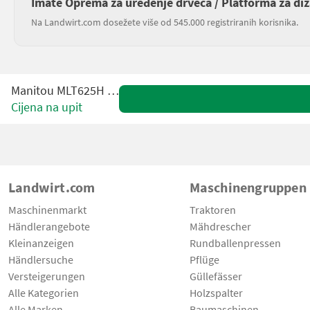
Imate Oprema za uređenje drveća / Platforma za diz
Na Landwirt.com dosežete više od 545.000 registriranih korisnika.
Manitou MLT625H ST3B
Cijena na upit
Landwirt.com
Maschinengruppen
Maschinenmarkt
Traktoren
Händlerangebote
Mähdrescher
Kleinanzeigen
Rundballenpressen
Händlersuche
Pflüge
Versteigerungen
Güllefässer
Alle Kategorien
Holzspalter
Alle Marken
Baumaschinen