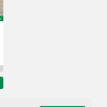
oj
Manitou MT932
Cijena na upit
76 KS/56 kW
God. pr. 2000
6406 h
Scantruck A/S
7800
Premium Plus trgovac