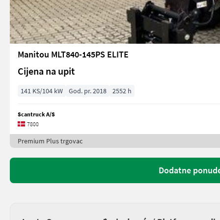
Manitou MLT840-145PS ELITE
Cijena na upit
141 KS/104 kW
God. pr. 2018
2552 h
Scantruck A/S
7800
Premium Plus trgovac
Dodatne ponude