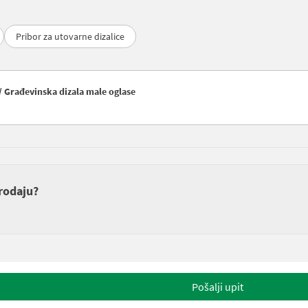
Pribor za utovarne dizalice
/ Građevinska dizala male oglase
prodaju?
Pošalji upit