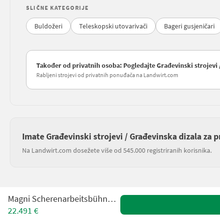
SLIČNE KATEGORIJE
Buldožeri
Teleskopski utovarivači
Bageri gusjeničari
Također od privatnih osoba: Pogledajte Građevinski strojevi 
Rabljeni strojevi od privatnih ponuđača na Landwirt.com
Imate Građevinski strojevi / Građevinska dizala za 
Na Landwirt.com dosežete više od 545.000 registriranih korisnika.
Magni Scherenarbeitsbühne ES1212E
22.491 €