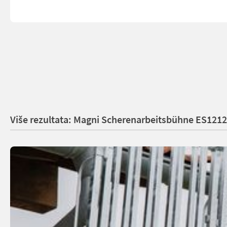
Više rezultata: Magni Scherenarbeitsbühne ES121