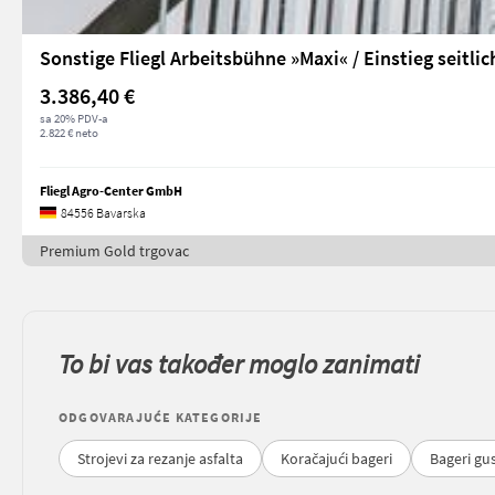
Sonstige Fliegl Arbeitsbühne »Maxi« / Einstieg seitlic
3.386,40 €
sa 20% PDV-a
2.822 € neto
Fliegl Agro-Center GmbH
84556 Bavarska
Premium Gold trgovac
To bi vas također moglo zanimati
ODGOVARAJUĆE KATEGORIJE
Strojevi za rezanje asfalta
Koračajući bageri
Bageri gus