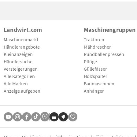
Landwirt.com
Maschinengruppen
Maschinenmarkt
Traktoren
Händlerangebote
Mähdrescher
Kleinanzeigen
Rundballenpressen
Händlersuche
Pflüge
Versteigerungen
Güllefässer
Alle Kategorien
Holzspalter
Alle Marken
Baumaschinen
Anzeige aufgeben
Anhänger