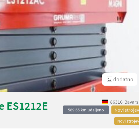
dodatno
86316
Bavars
e ES1212E
Novi strojev
589.65 km udaljeno
Novi strojev