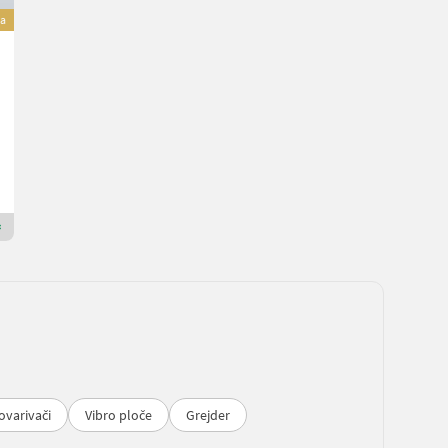
a
Sonstige fliegl Arbeitsbühne »Klappbar« / Einstieg seit
1.059,60 €
sa 20% PDV-a
883 € neto
Fliegl Agro-Center GmbH
84556 Bavarska
Premium Gold trgovac
ovarivači
Vibro ploče
Grejder