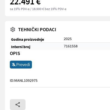
22.491 €
sa 19% PDV-a
/ 18.900 € bez 19% PDV-a
TEHNIČKI PODACI
2025
Godina proizvodnje
7161558
Interni broj
OPIS
Prevedi
ID:MANL1092975
ID:MANL1092975