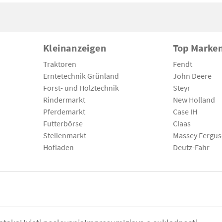
Kleinanzeigen
Top Marke
Traktoren
Fendt
Erntetechnik Grünland
John Deere
Forst- und Holztechnik
Steyr
Rindermarkt
New Holland
Pferdemarkt
Case IH
Futterbörse
Claas
Stellenmarkt
Massey Fergu
Hofladen
Deutz-Fahr