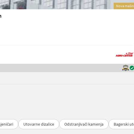
Nova mašin
h
jeničari
Utovarne dizalice
Odstranjivači kamenja
Bagerski ut