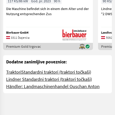
117 KS/86 kW
God. pr. 2023
90 h
90 KS/6
Die Maschine befindet sich in einem dem Alter und der
Lindner 
Nutzung entsprechenden Zus
*2 DWS *
Bierbauer GmbH
Landtech
8311 Štajerska
5092 S
Premium Gold trgovac
Premium 
Dodatne zanimljive poveznice:
Traktori
Standardni traktori (traktori točkaši)
Lindner Standardni traktori (traktori točkaši)
Händler: Landmaschinenhandel Ouschan Anton