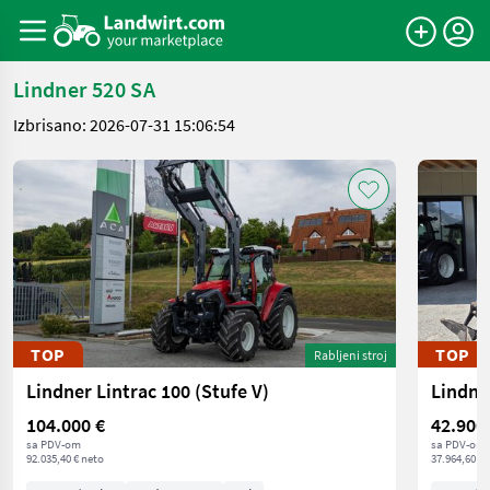
Lindner 520 SA
Izbrisano: 2026-07-31 15:06:54
TOP
TOP
Rabljeni stroj
Lindner Lintrac 100 (Stufe V)
Lindne
104.000 €
42.900
sa PDV-om
sa PDV-om
92.035,40 € neto
37.964,60 € 