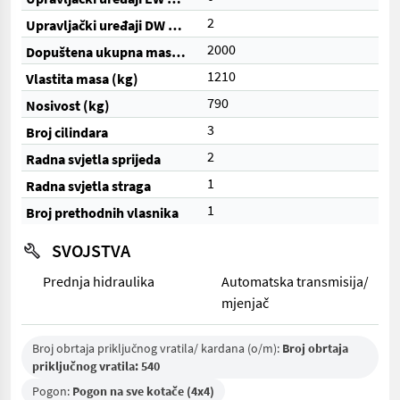
2
Upravljački uređaji DW (ukupno)
2000
Dopuštena ukupna masa (kg)
1210
Vlastita masa (kg)
790
Nosivost (kg)
3
Broj cilindara
2
Radna svjetla sprijeda
1
Radna svjetla straga
1
Broj prethodnih vlasnika
SVOJSTVA
Prednja hidraulika
Automatska transmisija/
mjenjač
Broj obrtaja priključnog vratila/ kardana (o/m):
Broj obrtaja
priključnog vratila: 540
Pogon:
Pogon na sve kotače (4x4)