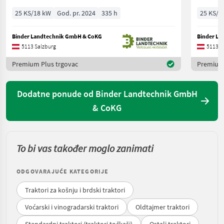
25 KS/18 kW
God. pr. 2024
335 h
25 KS/1
Binder Landtechnik GmbH & CoKG
Binder La
5113 Salzburg
5113 S
Premium Plus trgovac
Premium 
Dodatne ponude od Binder Landtechnik GmbH
& CoKG
To bi vas također moglo zanimati
ODGOVARAJUĆE KATEGORIJE
Traktori za košnju i brdski traktori
Voćarski i vinogradarski traktori
Oldtajmer traktori
Standardni traktori (traktori točkaši)
Ostali traktori