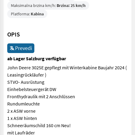
Maksimalna brzina km/h:
Brzina: 25 km/h
Platforma:
Kabina
OPIS
Prevedi
ab Lager Salzburg verfügbar
John Deere 3025E gepflegt mit Winterkabine Baujahr 2024 (
Leasingrückläufer )
STVO- Ausrüstung
Einhebelsteuergerät DW
Fronthydraulik mit 2 Anschlüssen
Rundumleuchte
2 x ASW vorne
1 x ASW hinten
Schneeräumschild 160 cm Neu!
mit Laufräder