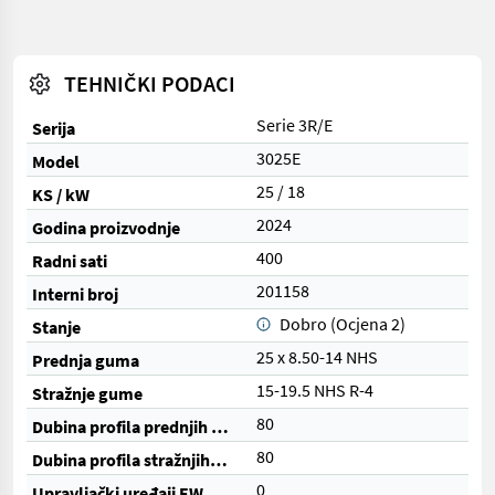
TEHNIČKI PODACI
Serie 3R/E
Serija
3025E
Model
25 / 18
KS / kW
2024
Godina proizvodnje
400
Radni sati
201158
Interni broj
Dobro (Ocjena 2)
Stanje
25 x 8.50-14 NHS
Prednja guma
15-19.5 NHS R-4
Stražnje gume
80
Dubina profila prednjih guma (%)
80
Dubina profila stražnjih guma (%)
0
Upravljački uređaji EW (ukupno)