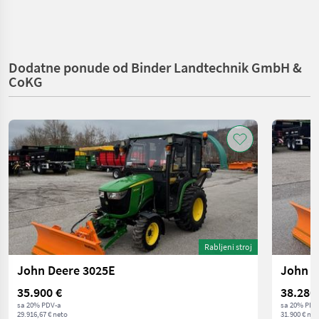
Dodatne ponude od Binder Landtechnik GmbH &
CoKG
Rabljeni stroj
John Deere 3025E
John D
35.900 €
38.280
sa 20% PDV-a
sa 20% PDV
29.916,67 € neto
31.900 € net