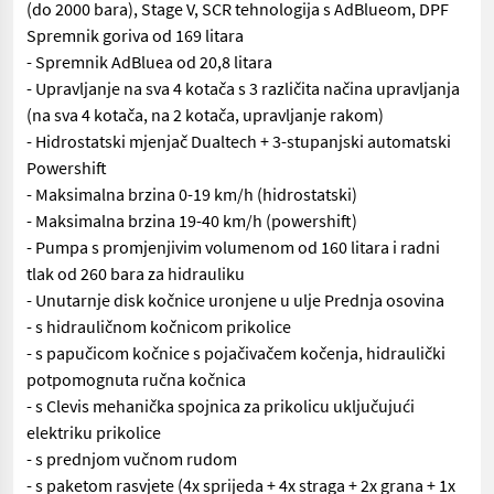
(do 2000 bara), Stage V, SCR tehnologija s AdBlueom, DPF
Spremnik goriva od 169 litara
- Spremnik AdBluea od 20,8 litara
- Upravljanje na sva 4 kotača s 3 različita načina upravljanja
(na sva 4 kotača, na 2 kotača, upravljanje rakom)
- Hidrostatski mjenjač Dualtech + 3-stupanjski automatski
Powershift
- Maksimalna brzina 0-19 km/h (hidrostatski)
- Maksimalna brzina 19-40 km/h (powershift)
- Pumpa s promjenjivim volumenom od 160 litara i radni
tlak od 260 bara za hidrauliku
- Unutarnje disk kočnice uronjene u ulje Prednja osovina
- s hidrauličnom kočnicom prikolice
- s papučicom kočnice s pojačivačem kočenja, hidraulički
potpomognuta ručna kočnica
- s Clevis mehanička spojnica za prikolicu uključujući
elektriku prikolice
- s prednjom vučnom rudom
- s paketom rasvjete (4x sprijeda + 4x straga + 2x grana + 1x