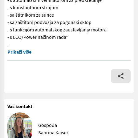
- s automatskim ventilatorom za preokretanje
- s konstantnom strujom
- sa štitnikom za sunce
- sa zaštitom podvozja za pogonski sklop
- s funkcijom automatskog zaustavljanja motora
- s ECO/Power načinom rada*
-
Br. 70727 Teleskopski utovarivač JCB 542-100 Agri XTRAr DT - N
Prikaži više
Vaš kontakt
Gospođa
Sabrina Kaiser