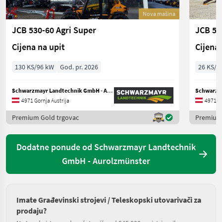
Nova mašina
JCB 530-60 Agri Super
JCB 51
Cijena na upit
Cijena 
130 KS/96 kW
God. pr. 2026
26 KS/1
Schwarzmayr Landtechnik GmbH - Aurolzmünster
4971 Gornja Austrija
4971 Go
Premium Gold trgovac
Premium 
Dodatne ponude od Schwarzmayr Landtechnik
GmbH - Aurolzmünster
Imate Građevinski strojevi / Teleskopski utovarivači za
prodaju?