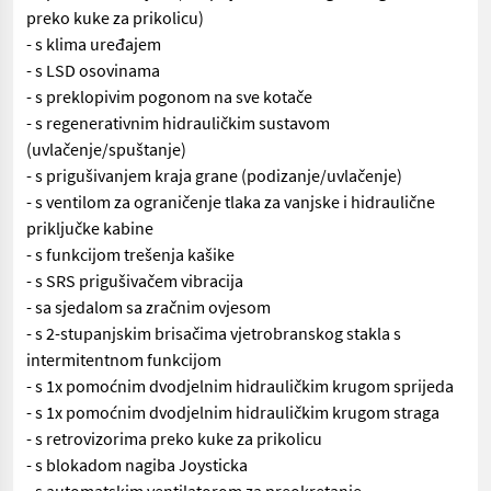
preko kuke za prikolicu)
- s klima uređajem
- s LSD osovinama
- s preklopivim pogonom na sve kotače
- s regenerativnim hidrauličkim sustavom
(uvlačenje/spuštanje)
- s prigušivanjem kraja grane (podizanje/uvlačenje)
- s ventilom za ograničenje tlaka za vanjske i hidraulične
priključke kabine
- s funkcijom trešenja kašike
- s SRS prigušivačem vibracija
- sa sjedalom sa zračnim ovjesom
- s 2-stupanjskim brisačima vjetrobranskog stakla s
intermitentnom funkcijom
- s 1x pomoćnim dvodjelnim hidrauličkim krugom sprijeda
- s 1x pomoćnim dvodjelnim hidrauličkim krugom straga
- s retrovizorima preko kuke za prikolicu
- s blokadom nagiba Joysticka