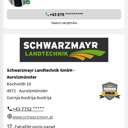
+43 676 *********
Nazovi savjetnika
Schwarzmayr Landtechnik GmbH -
Aurolzmünster
Kochreith 10
4971 - Aurolzmünster
Gornja Austrija Austrija
+43 7752 *****
www.schwarzmayr.at
Zatražite poziv nazad