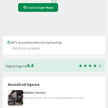
Load Google Maps
4971 Aurolzmünster Gornja Austrija
454.85 km udaljeno
4.4
Ocjena trgovca
Novosti od trgovca
Mobiler Service
Servicebusse für Service und Reparaturen am Hof.