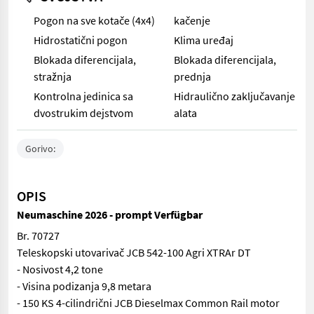
Pogon na sve kotače (4x4)
kačenje
Hidrostatični pogon
Klima uređaj
Blokada diferencijala,
Blokada diferencijala,
stražnja
prednja
Kontrolna jedinica sa
Hidraulično zaključavanje
dvostrukim dejstvom
alata
Gorivo:
OPIS
Neumaschine 2026 - prompt Verfügbar
Br. 70727
Teleskopski utovarivač JCB 542-100 Agri XTRAr DT
- Nosivost 4,2 tone
- Visina podizanja 9,8 metara
- 150 KS 4-cilindrični JCB Dieselmax Common Rail motor