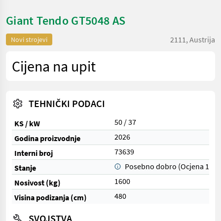
Giant Tendo GT5048 AS
2111, Austrija
Novi strojevi
Cijena na upit
TEHNIČKI PODACI
50 / 37
KS / kW
2026
Godina proizvodnje
73639
Interni broj
Posebno dobro (Ocjena 1)
Stanje
1600
Nosivost (kg)
480
Visina podizanja (cm)
SVOJSTVA