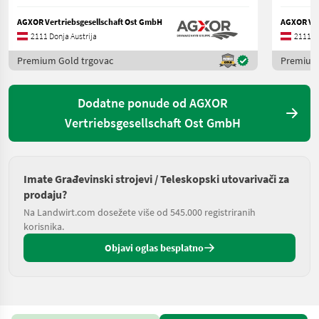
AGXOR Vertriebsgesellschaft Ost GmbH
AGXOR Ver
2111 Donja Austrija
2111 Do
Premium Gold trgovac
Premium 
Dodatne ponude od AGXOR
Vertriebsgesellschaft Ost GmbH
Imate Građevinski strojevi / Teleskopski utovarivači za
prodaju?
Na Landwirt.com dosežete više od 545.000 registriranih
korisnika.
Objavi oglas besplatno