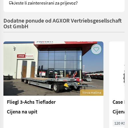
Jeste li zainteresirani za prijevoz?
Dodatne ponude od AGXOR Vertriebsgesellschaft
Ost GmbH
Nova mašina
Fliegl 3-Achs Tieflader
Case I
Cijena na upit
Cijena 
120 KS/