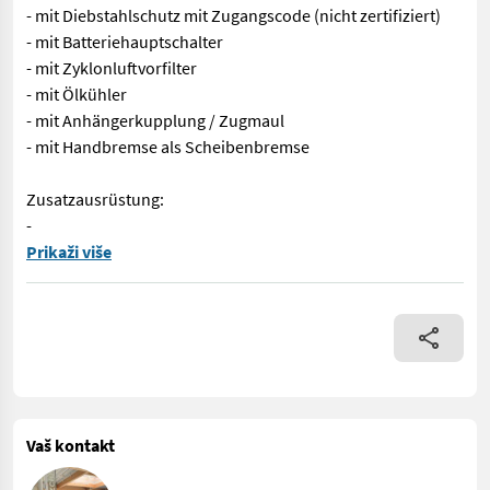
- mit Diebstahlschutz mit Zugangscode (nicht zertifiziert)
- mit Batteriehauptschalter
- mit Zyklonluftvorfilter
- mit Ölkühler
- mit Anhängerkupplung / Zugmaul
- mit Handbremse als Scheibenbremse
Zusatzausrüstung:
-
EDV: 73639 Tendo GT5048 - mit Hubhöhe 4,8m - mit Hubkraft ohne
Prikaži više
Vaš kontakt