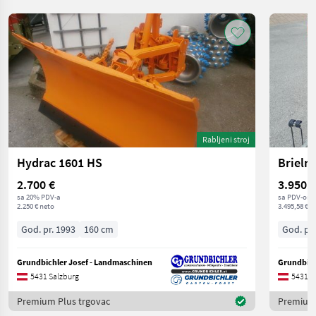
Rabljeni stroj
Hydrac 1601 HS
Brielm
2.700 €
3.950 €
sa 20% PDV-a
sa PDV-om
2.250 € neto
3.495,58 € n
God. pr. 1993
160 cm
God. pr.
Grundbichler Josef - Landmaschinen
Grundbich
5431 Salzburg
5431 S
Premium Plus trgovac
Premium 