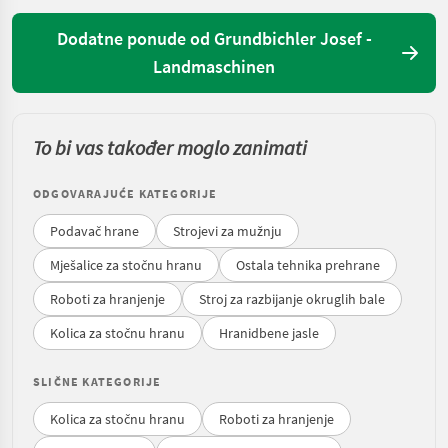
Dodatne ponude od Grundbichler Josef -
Landmaschinen
To bi vas također moglo zanimati
ODGOVARAJUĆE KATEGORIJE
Podavač hrane
Strojevi za mužnju
Mješalice za stočnu hranu
Ostala tehnika prehrane
Roboti za hranjenje
Stroj za razbijanje okruglih bale
Kolica za stočnu hranu
Hranidbene jasle
SLIČNE KATEGORIJE
Kolica za stočnu hranu
Roboti za hranjenje