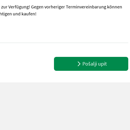
e zur Verfügung! Gegen vorheriger Terminvereinbarung können
htigen und kaufen!
unnötige Wartezeiten oder Wegstrecken zu ersparen, bitten wir Si
Pošalji upit