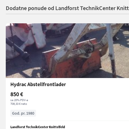
Dodatne ponude od Landforst TechnikCenter Knitt
Hydrac Abstellfrontlader
850 €
sa 20% PDV-a
708,33 € neto
God. pr. 1980
Landforst TechnikCenter Knittelfeld