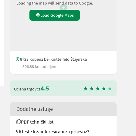
Loading the map will send data to Google.
Load Google Maps
e um vorherige Kontaktaufnahme, falls Sie eine unserer Maschinen
8723 Kobenz bei Knittelfeld Štajerska
306.88 km udaljeno
4.5
Ocjena trgovca
Dodatne usluge
PDF tehnički list
Jeste li zainteresirani za prijevoz?