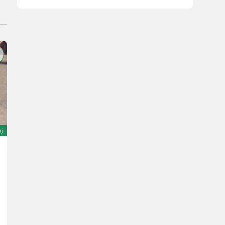
oj
Vakutec VA 5200
Cijena na upit
God. pr. 2005
Landforst TechnikCenter Knittelfeld