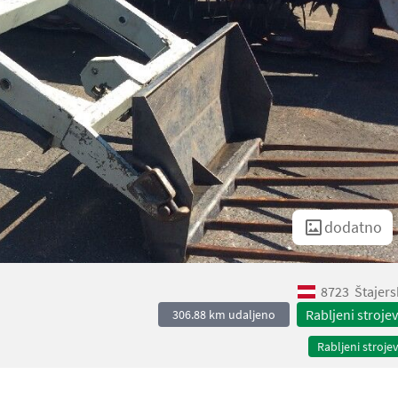
dodatno
8723
Štajers
Rabljeni strojev
306.88 km udaljeno
Rabljeni strojev