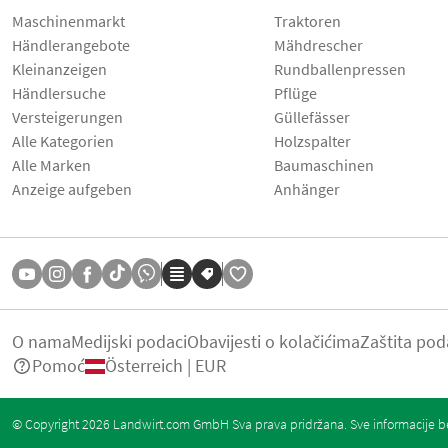
Maschinenmarkt
Traktoren
Händlerangebote
Mähdrescher
Kleinanzeigen
Rundballenpressen
Händlersuche
Pflüge
Versteigerungen
Güllefässer
Alle Kategorien
Holzspalter
Alle Marken
Baumaschinen
Anzeige aufgeben
Anhänger
O nama
Medijski podaci
Obavijesti o kolačićima
Zaštita pod
Pomoć
Österreich | EUR
© Copyright 2026 Landwirt.com GmbH Sva prava pridržana. Sve informacije be