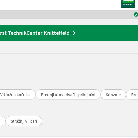
st TechnikCenter Knittelfeld
Vrtložna kočnica
Prednji utovarivači - priključni
Konzole
Pre
i
Stražnji viličari