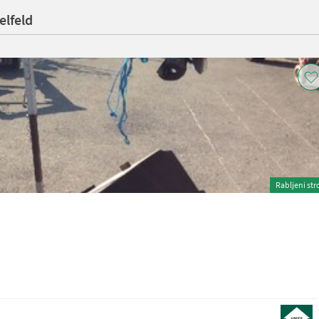
elfeld
Rabljeni str