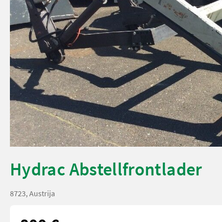
Hydrac Abstellfrontlader
8723, Austrija