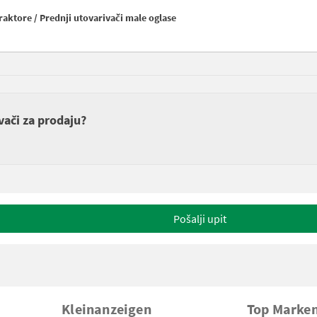
aktore / Prednji utovarivači male oglase
vači za prodaju?
Pošalji upit
Kleinanzeigen
Top Marke