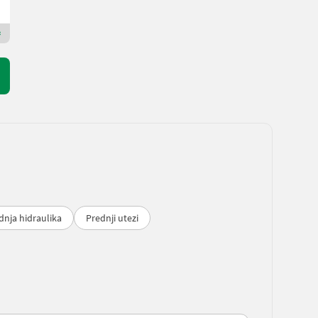
8723 Štajerska
Premium Plus trgovac
dnja hidraulika
Prednji utezi