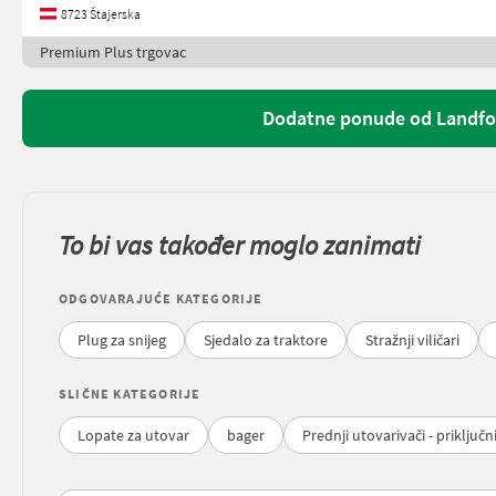
8723 Štajerska
Premium Plus trgovac
Dodatne ponude od Landfor
To bi vas također moglo zanimati
ODGOVARAJUĆE KATEGORIJE
Plug za snijeg
Sjedalo za traktore
Stražnji viličari
SLIČNE KATEGORIJE
Lopate za utovar
bager
Prednji utovarivači - priključn