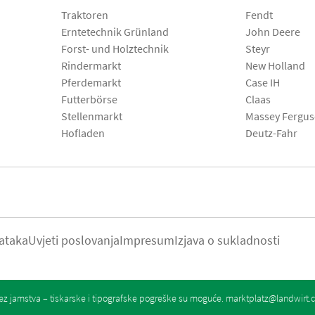
Traktoren
Fendt
Erntetechnik Grünland
John Deere
Forst- und Holztechnik
Steyr
Rindermarkt
New Holland
Pferdemarkt
Case IH
Futterbörse
Claas
Stellenmarkt
Massey Fergu
Hofladen
Deutz-Fahr
ataka
Uvjeti poslovanja
Impresum
Izjava o sukladnosti
z jamstva – tiskarske i tipografske pogreške su moguće.
marktplatz@landwirt.