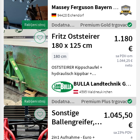
Firma Aigner Passend für
Massey Ferguson Bayern Ost
Massey Ferguson 4700 Serie
(Evtl. passt es auch Auf
94428 Eichendorf
Valtra A Serie mit 3
Dodatna
Premium Gold trgovac
Rabljeni stroj
Zylinder) Kat. 2 Fanghacken
oprema za
Fritz Oststeirer
1.180
traktore /
Aigner
180 x 125 cm
€
180 cm
sa PDV-om
1.044,25 €
neto
OSTSTEIRER Kippschaufel +
hydraulisch kippbar +
Breite 180 cm + Tiefe 125
BULLA Landtechnik GmbH
cm + Heckbordwand - bzw.
vorne als Aufsatzwand
4595 Waldneukirchen
verwendbar + 3 Punkt und
Dodatna
Premium Plus trgovac
Rabljeni stroj
Ackerschienena
oprema za
Sonstige
1.045,50
traktore /
Fritz
Ballengreifer,
€
Oststeirer
Ballenzange 2in1
sa 23% PDV-
2in1 Aufnahme - Euro +
a
Euro + Dreipunkt