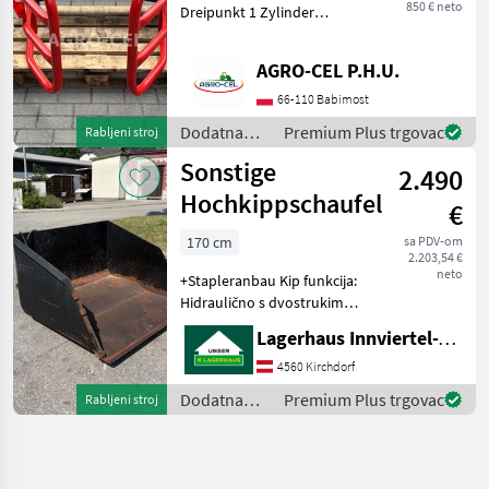
850 € neto
Dreipunkt 1 Zylinder
Pulverbeschichtet Solide
und langlebige
AGRO-CEL P.H.U.
Konstruktion Preis: 850 EUR
Die Lieferkosten sind von
66-110 Babimost
PLZ abhängig, bi
Dodatna
Premium Plus trgovac
Rabljeni stroj
oprema za
Sonstige
2.490
traktore /
Sonstige
Hochkippschaufel
€
170 cm
sa PDV-om
2.203,54 €
neto
+Stapleranbau Kip funkcija:
Hidraulično s dvostrukim
djelovanjem Dodatna
Lagerhaus Innviertel-Traunviertel-Urfahr eGen, Kirchdorf
oprema za traktore Lopate
za utovar
4560 Kirchdorf
Dodatna
Premium Plus trgovac
Rabljeni stroj
oprema za
traktore /
Sonstige