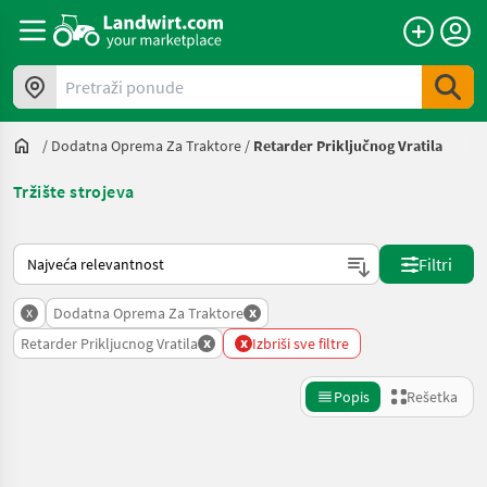
Pretraži ponude
/
Dodatna Oprema Za Traktore
/
Retarder Priključnog Vratila
Tržište strojeva
Tako se sortira na Landwirt.com
Filtri
x
x
Dodatna Oprema Za Traktore
x
x
Retarder Prikljucnog Vratila
Izbriši sve filtre
Popis
Rešetka