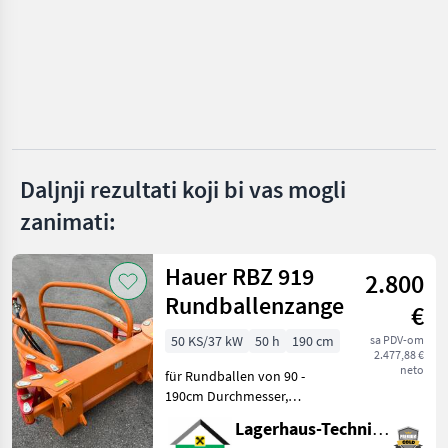
MARKETPLACE
Ponude
Mali
Marketplace
trgovaca
oglasi
Daljnji rezultati koji bi vas mogli
zanimati:
Hauer RBZ 919
2.800
Rundballenzange
€
50 KS/37 kW
50 h
190 cm
sa PDV-om
2.477,88 €
neto
für Rundballen von 90 -
190cm Durchmesser,
Gewicht: 237kg,
Lagerhaus-Technik St. Johann
Euroaufnahme, guter