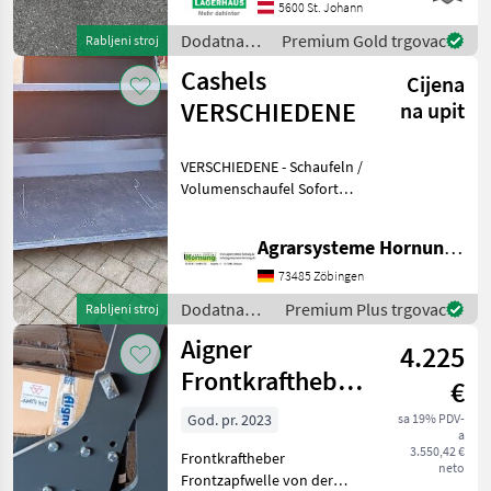
Zustand Kaufpreis inkl. 13%
5600 St. Johann
Mwst. Wir bitten telefonisch
Dodatna
Premium Gold trgovac
Rabljeni stroj
oder per Mail Ihren Besuch
oprema za
Cashels
be
Cijena
traktore /
Hauer
VERSCHIEDENE
na upit
VERSCHIEDENE - Schaufeln /
Volumenschaufel Sofort
verfügbar Tel. 07966 1324
oder e mail Dodatna
Agrarsysteme Hornung GmbH & Co. KG
oprema za traktore Prednji
utovarivači - priključni
73485 Zöbingen
Dodatna
Premium Plus trgovac
Rabljeni stroj
oprema za
Aigner
4.225
traktore /
Cashels
Frontkraftheber
€
+ Frontzapfwelle
God. pr. 2023
sa 19% PDV-
a
3.550,42 €
Frontkraftheber
neto
Frontzapfwelle von der