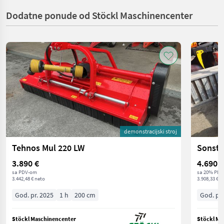
Dodatne ponude od Stöckl Maschinencenter
demonstracijski stroj
Tehnos Mul 220 LW
Sonsti
3.890 €
4.690 €
sa PDV-om
sa 20% PDV
3.442,48 € neto
3.908,33 € n
God. pr. 2025
1 h
200 cm
God. pr.
Stöckl Maschinencenter
Stöckl Ma