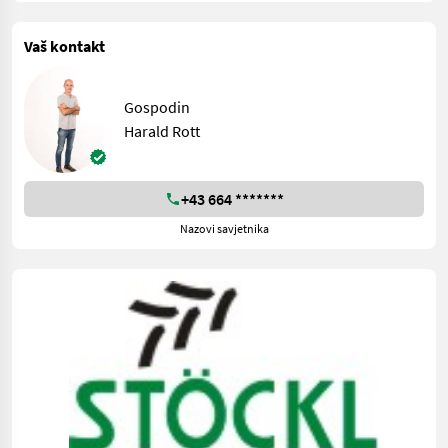
Vaš kontakt
Gospodin
Harald Rott
+43 664 *******
Nazovi savjetnika