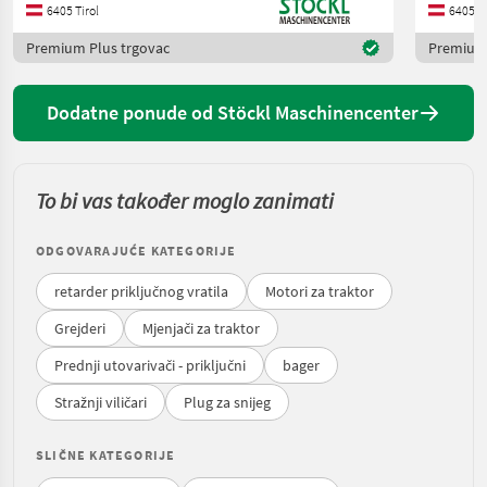
6405 Tirol
6405 Ti
Premium Plus trgovac
Premium 
Dodatne ponude od Stöckl Maschinencenter
To bi vas također moglo zanimati
ODGOVARAJUĆE KATEGORIJE
retarder priključnog vratila
Motori za traktor
Grejderi
Mjenjači za traktor
Prednji utovarivači - priključni
bager
Stražnji viličari
Plug za snijeg
SLIČNE KATEGORIJE