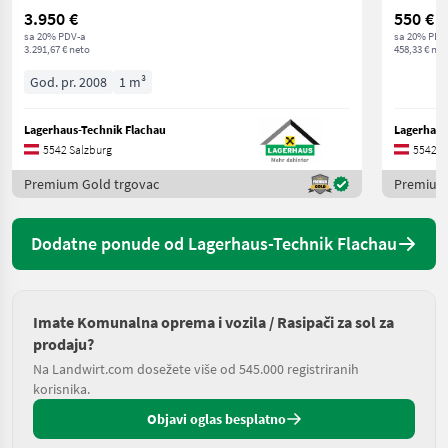
3.950 €
550 €
sa 20% PDV-a
sa 20% PDV
3.291,67 € neto
458,33 € net
God. pr. 2008
1 m³
Lagerhaus-Technik Flachau
Lagerhaus
5542 Salzburg
5542 S
Premium Gold trgovac
Premium 
Dodatne ponude od Lagerhaus-Technik Flachau
Imate Komunalna oprema i vozila / Rasipači za sol za
prodaju?
Na Landwirt.com dosežete više od 545.000 registriranih
korisnika.
Objavi oglas besplatno