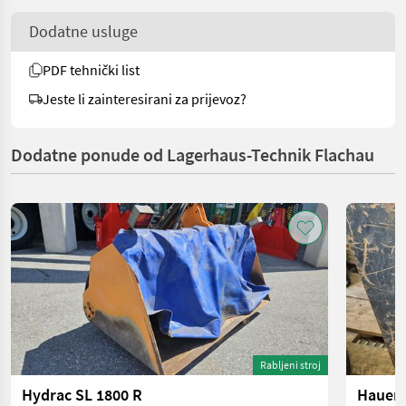
Dodatne usluge
PDF tehnički list
Jeste li zainteresirani za prijevoz?
Dodatne ponude od Lagerhaus-Technik Flachau
Rabljeni stroj
Hydrac SL 1800 R
Hauer 