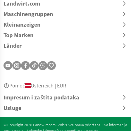
Landwirt.com
Maschinengruppen
Kleinanzeigen
Top Marken
Länder
Pomoć
Österreich | EUR
Impresum i zaštita podataka
Usluge
© Copyright 2026 Landwirt.com GmbH Sva prava pridržana. Sve informacije
bez jamstva – tiskarske i tipografske pogreške su moguće.