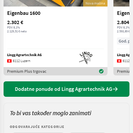
Nova mašina
Eigenbau 1600
Eigenb
2.302 €
2.804 €
PDV 8,1%
PDV 8,1%
2.129,51 € neto
2.593,89 € n
God. pr.
Lingg Agrartechnik AG
Lingg Agr
6112 Luzern
6112 L
Premium Plus trgovac
Premium 
Dodatne ponude od Lingg Agrartechnik AG
To bi vas također moglo zanimati
ODGOVARAJUĆE KATEGORIJE