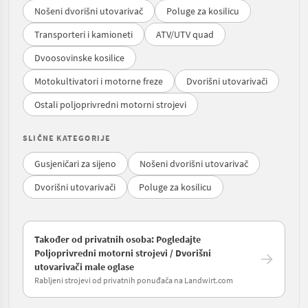
Nošeni dvorišni utovarivač
Poluge za kosilicu
Transporteri i kamioneti
ATV/UTV quad
Dvoosovinske kosilice
Motokultivatori i motorne freze
Dvorišni utovarivači
Ostali poljoprivredni motorni strojevi
SLIČNE KATEGORIJE
Gusjeničari za sijeno
Nošeni dvorišni utovarivač
Dvorišni utovarivači
Poluge za kosilicu
Također od privatnih osoba: Pogledajte
Poljoprivredni motorni strojevi / Dvorišni
utovarivači male oglase
Rabljeni strojevi od privatnih ponuđača na Landwirt.com