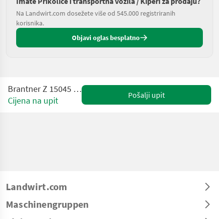
Imate Prikolice i transportna vozila / Kiperi za prodaju?
Na Landwirt.com dosežete više od 545.000 registriranih
korisnika.
Objavi oglas besplatno
Brantner Z 15045 XXL Profi Paket
Pošalji upit
Cijena na upit
Landwirt.com
Maschinengruppen