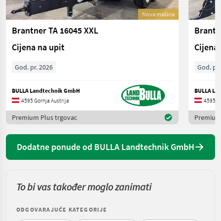
Nova mašina
Brantner TA 16045 XXL
Brantn
Cijena na upit
Cijena 
God. pr. 2026
God. pr.
BULLA Landtechnik GmbH
BULLA La
4595 Gornja Austrija
4595 Go
Premium Plus trgovac
Premium 
Dodatne ponude od BULLA Landtechnik GmbH
To bi vas također moglo zanimati
ODGOVARAJUĆE KATEGORIJE