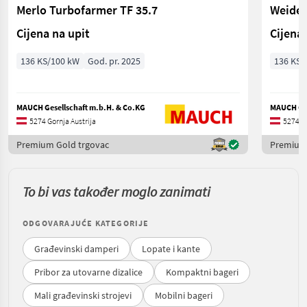
Merlo Turbofarmer TF 35.7
Weidem
Cijena na upit
Cijena 
136 KS/100 kW
God. pr. 2025
136 KS/
MAUCH Gesellschaft m.b.H. & Co.KG
MAUCH Ges
5274 Gornja Austrija
5274 Go
Premium Gold trgovac
Premium 
To bi vas također moglo zanimati
ODGOVARAJUĆE KATEGORIJE
Građevinski damperi
Lopate i kante
Pribor za utovarne dizalice
Kompaktni bageri
Mali građevinski strojevi
Mobilni bageri