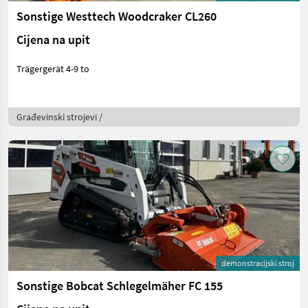
Sonstige Westtech Woodcraker CL260
Cijena na upit
Trägergerät 4-9 to
Građevinski strojevi /
demonstracijski stroj
Sonstige Bobcat Schlegelmäher FC 155