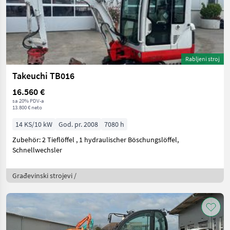
Rabljeni stroj
Takeuchi TB016
16.560 €
sa 20% PDV-a
13.800 € neto
14 KS/10 kW
God. pr. 2008
7080 h
Zubehör: 2 Tieflöffel , 1 hydraulischer Böschungslöffel,
Schnellwechsler
Građevinski strojevi /