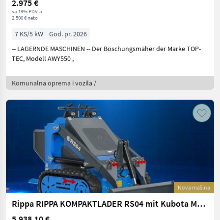
2.975 €
sa 19% PDV-a
2.500 € neto
7 KS/5 kW
God. pr. 2026
-- LAGERNDE MASCHINEN -- Der Böschungsmäher der Marke TOP-
TEC, Modell AWY550 ,
Komunalna oprema i vozila /
Nova mašina
Rippa RIPPA KOMPAKTLADER RS04 mit Kubota Motor
5.938,10 €