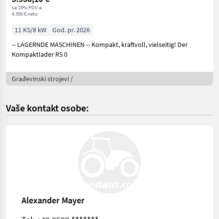
sa 19% PDV-a
4.990 € neto
11 KS/8 kW
God. pr. 2026
-- LAGERNDE MASCHINEN -- Kompakt, kraftvoll, vielseitig! Der
Kompaktlader RS 0
Građevinski strojevi /
Vaše kontakt osobe:
Alexander Mayer