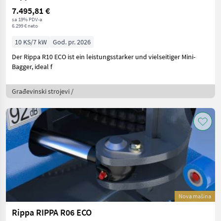
7.495,81 €
sa 19% PDV-a
6.299 € neto
10 KS/7 kW
God. pr. 2026
Der Rippa R10 ECO ist ein leistungsstarker und vielseitiger Mini-
Bagger, ideal f
Građevinski strojevi /
Nova mašina
Rippa RIPPA R06 ECO