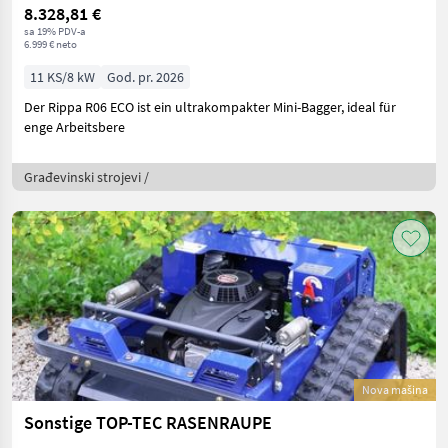
8.328,81 €
sa 19% PDV-a
6.999 € neto
11 KS/8 kW
God. pr. 2026
Der Rippa R06 ECO ist ein ultrakompakter Mini-Bagger, ideal für
enge Arbeitsbere
Građevinski strojevi /
Nova mašina
Sonstige TOP-TEC RASENRAUPE