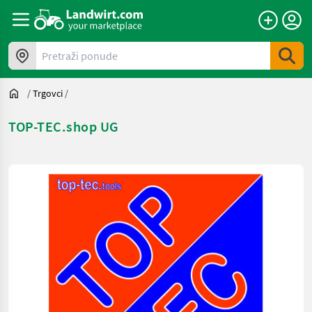
Pretraži ponude
/
Trgovci
/
TOP-TEC.shop UG