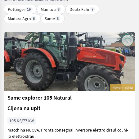
Pöttinger
Manitou
Deutz Fahr
19
8
7
Madara Agro
Same
6
6
Nova mašina
Same explorer 105 Natural
Cijena na upit
105 KS/77 kW
macchina NUOVA, Pronta consegna! inversore elettroidraulico, hi-
lo elettroidraul