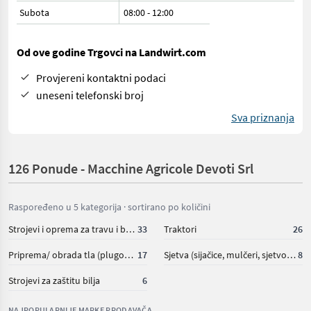
Subota
08:00
-
12:00
Od ove godine Trgovci na Landwirt.com
Provjereni kontaktni podaci
uneseni telefonski broj
Sva priznanja
126 Ponude - Macchine Agricole Devoti Srl
Raspoređeno u 5 kategorija · sortirano po količini
Strojevi i oprema za travu i baliranje
33
Traktori
26
Priprema/ obrada tla (plugovi, kultivatori, tanjurače i dr.)
17
Sjetva (sijačice, mulčeri, sjetvospremači i dr)
8
Strojevi za zaštitu bilja
6
NAJPOPULARNIJE MARKE PRODAVAČA