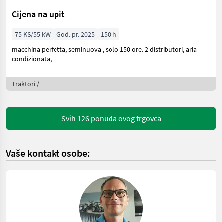
Cijena na upit
75 KS/55 kW
God. pr. 2025
150 h
macchina perfetta, seminuova , solo 150 ore. 2 distributori, aria
condizionata,
Traktori /
Svih 126 ponuda ovog trgovca
Vaše kontakt osobe: