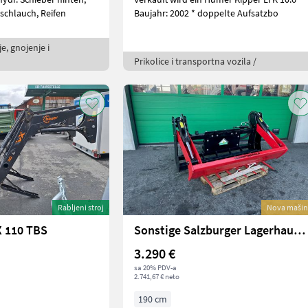
schlauch, Reifen
Baujahr: 2002 * doppelte Aufsatzbo
e, gnojenje i
Prikolice i transportna vozila /
Rabljeni stroj
Nova mašin
 110 TBS
Sonstige Salzburger Lagerhaus Ballenschneider +
3.290 €
sa 20% PDV-a
2.741,67 € neto
190 cm