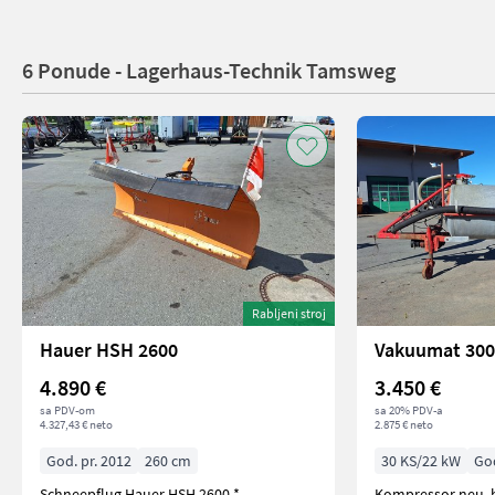
6 Ponude - Lagerhaus-Technik Tamsweg
Rabljeni stroj
Hauer HSH 2600
Vakuumat 30
4.890 €
3.450 €
sa PDV-om
sa 20% PDV-a
4.327,43 € neto
2.875 € neto
God. pr. 2012
260 cm
30 KS/22 kW
God
Schneepflug Hauer HSH 2600 *
Kompressor neu, h