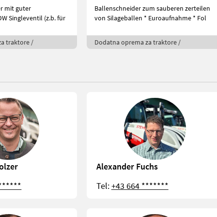
r mit guter
Ballenschneider zum sauberen zerteilen
von Silageballen * Euroaufnahme * Fol
 traktore /
Dodatna oprema za traktore /
olzer
Alexander Fuchs
******
Tel:
+43 664 *******