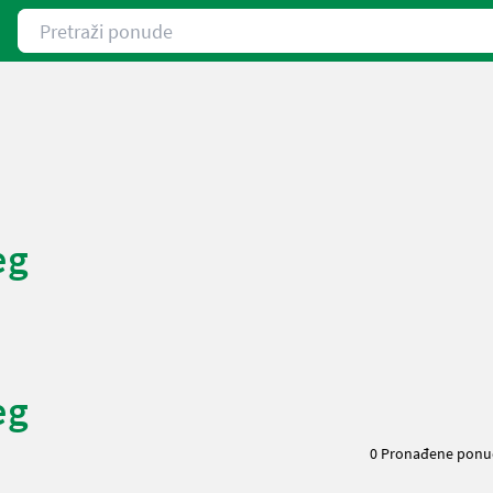
Pretraži ponude
eg
eg
0 Pronađene ponu