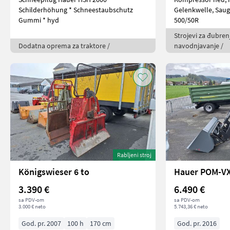
Schilderhöhung * Schneestaubschutz
Gelenkwelle, Saug
Gummi * hyd
500/50R
Strojevi za đubrenj
Dodatna oprema za traktore /
navodnjavanje /
Rabljeni stroj
Königswieser 6 to
Hauer POM-VX
3.390 €
6.490 €
sa PDV-om
sa PDV-om
3.000 € neto
5.743,36 € neto
God. pr. 2007
100 h
170 cm
God. pr. 2016