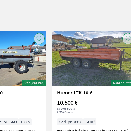
Rabljeni stroj
Rabljeni str
00
Humer LTK 10.6
10.500 €
sa 20% PDV-a
8.750 € neto
. pr. 1990
100 h
God. pr. 2002
19 m³
ydr. Schieber hinten,
Verkauft wird ein Humer Kipper LTK 10.6 *