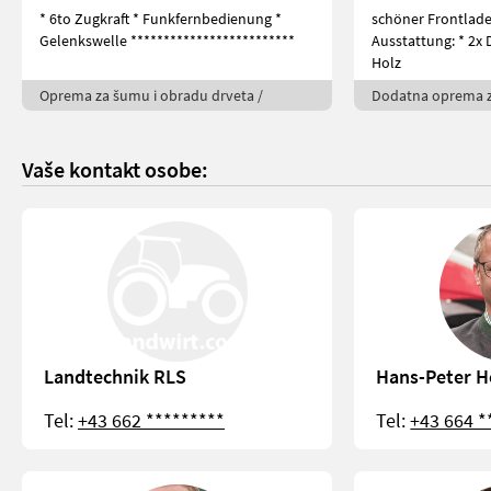
* 6to Zugkraft * Funkfernbedienung *
schöner Frontlade
Gelenkswelle *************************
Ausstattung: * 2x DW Singleventil (z.b. für
Holz
Oprema za šumu i obradu drveta /
Dodatna oprema za
Vaše kontakt osobe:
Landtechnik RLS
Hans-Peter H
Tel:
+43 662 *********
Tel:
+43 664 *