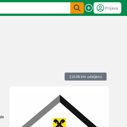
Prijava
119.06 km udaljeno
de