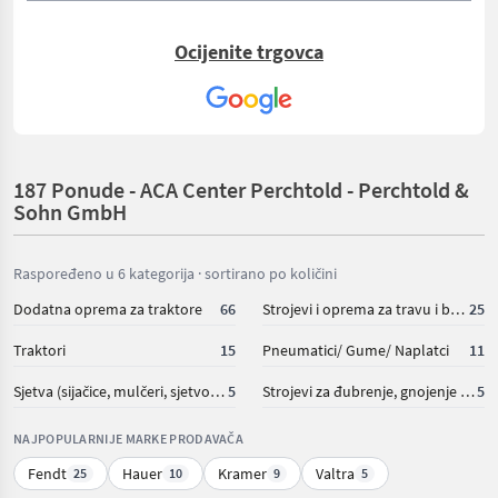
Ocijenite trgovca
187 Ponude - ACA Center Perchtold - Perchtold &
Sohn GmbH
Raspoređeno u 6 kategorija · sortirano po količini
Dodatna oprema za traktore
66
Strojevi i oprema za travu i baliranje
25
Traktori
15
Pneumatici/ Gume/ Naplatci
11
Sjetva (sijačice, mulčeri, sjetvospremači i dr)
5
Strojevi za đubrenje, gnojenje i navodnjavanje
5
NAJPOPULARNIJE MARKE PRODAVAČA
Fendt
Hauer
Kramer
Valtra
25
10
9
5