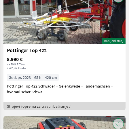
Rabljeni stroj
Pöttinger Top 422
8.990 €
sa 20% PDV-a
7.491,67 € neto
God. pr. 2023
65 h
420 cm
Pöttinger Top 422 Schwader + Gelenkwelle + Tandemachsen +
hydraulischer Schwa
Strojevi i oprema za travu i baliranje /