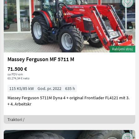
Rabljeni stroj
Massey Ferguson MF 5711 M
71.500 €
sa PDV-om
63.274,34 € neto
115 KS/85 kW
God. pr. 2022
635 h
Massey Ferguson 5711M Dyna 4 + original Frontlader FL4121 mit 3.
+ 4. Arbeitskr
Traktori /