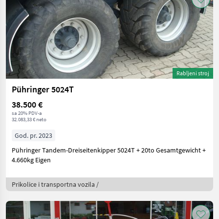
Rabljeni stroj
Pühringer 5024T
38.500 €
sa 20% PDV-a
32.083,33 € neto
God. pr. 2023
Pühringer Tandem-Dreiseitenkipper 5024T + 20to Gesamtgewicht +
4.660kg Eigen
Prikolice i transportna vozila /