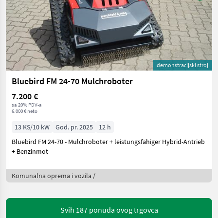
demonstracijski stroj
Bluebird FM 24-70 Mulchroboter
7.200 €
sa 20% PDV-a
6.000 € neto
13 KS/10 kW
God. pr. 2025
12 h
Bluebird FM 24-70 - Mulchroboter + leistungsfähiger Hybrid-Antrieb
+ Benzinmot
Komunalna oprema i vozila /
Svih 187 ponuda ovog trgovca