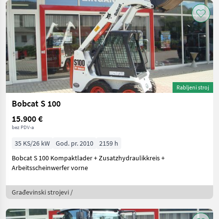
Rabljeni stroj
Bobcat S 100
15.900 €
bez PDV-a
35 KS/26 kW
God. pr. 2010
2159 h
Bobcat S 100 Kompaktlader + Zusatzhydraulikkreis +
Arbeitsscheinwerfer vorne
Građevinski strojevi /