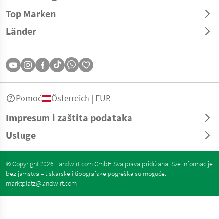
Top Marken
Länder
Pomoć
Österreich | EUR
Impresum i zaštita podataka
Usluge
© Copyright 2026 Landwirt.com GmbH Sva prava pridržana. Sve informacije
bez jamstva – tiskarske i tipografske pogreške su moguće.
marktplatz@landwirt.com