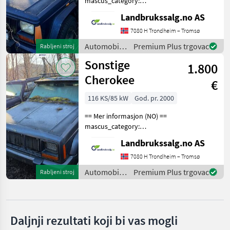
mascus_category:
panelvans Please provide
Skoda
Landbrukssalg.no AS
reference number upon
request: 7918 See
7080 H Trondheim – Tromsø
Mercedes
en.landbrukssalg.no/7918
Automobili i
Premium Plus trgovac
Rabljeni stroj
for more images
motocikli /
Ford
Sonstige
Specificatio
1.800
Sonstige
Cherokee
Fiat
€
116 KS/85 kW
God. pr. 2000
Nissan
== Mer informasjon (NO) ==
Prikaži
mascus_category:
sve
panelvans Please provide
Landbrukssalg.no AS
(19)
reference number upon
request: 7917 See
7080 H Trondheim – Tromsø
MODEL
en.landbrukssalg.no/7917
Automobili i
Premium Plus trgovac
Rabljeni stroj
for more images
motocikli /
Specificatio
Sonstige
Cherokee
Daljnji rezultati koji bi vas mogli
MARKETPLACE