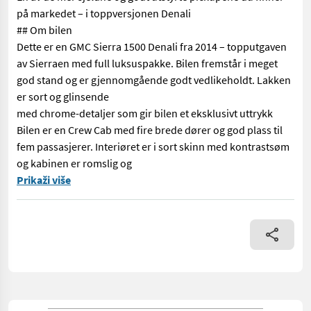
på markedet – i toppversjonen Denali
## Om bilen
Dette er en GMC Sierra 1500 Denali fra 2014 – topputgaven
av Sierraen med full luksuspakke. Bilen fremstår i meget
god stand og er gjennomgående godt vedlikeholdt. Lakken
er sort og glinsende
med chrome-detaljer som gir bilen et eksklusivt uttrykk
Bilen er en Crew Cab med fire brede dører og god plass til
fem passasjerer. Interiøret er i sort skinn med kontrastsøm
og kabinen er romslig og
== Mer informasjon (NO) == mascus_category: panelvans Please p
Prikaži više