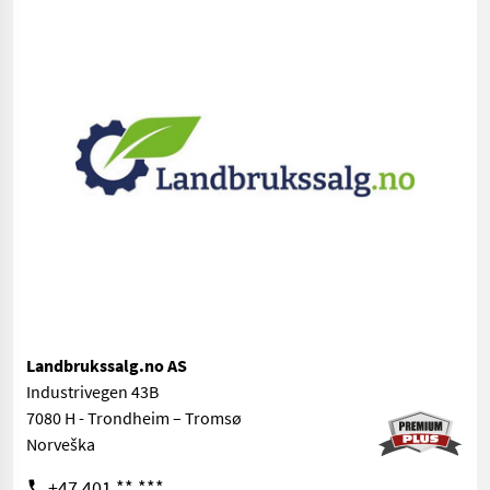
Landbrukssalg.no AS
Industrivegen 43B
7080 H - Trondheim – Tromsø
Norveška
+47 401 ** ***