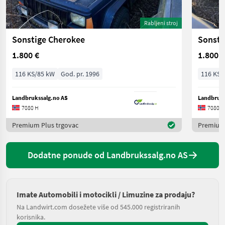
Rabljeni stroj
Sonstige Cherokee
Sonsti
1.800 €
1.800 €
116 KS/85 kW
God. pr. 1996
116 KS/
Landbrukssalg.no AS
Landbruks
7080 H
7080 H
Premium Plus trgovac
Premium 
Dodatne ponude od Landbrukssalg.no AS
Imate Automobili i motocikli / Limuzine za prodaju?
Na Landwirt.com dosežete više od 545.000 registriranih
korisnika.