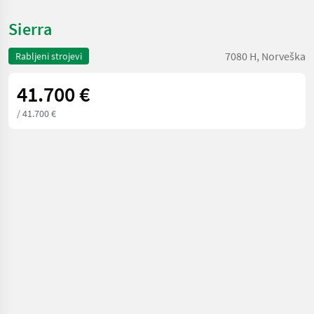
Sierra
7080 H, Norveška
Rabljeni strojevi
41.700 €
/ 41.700 €