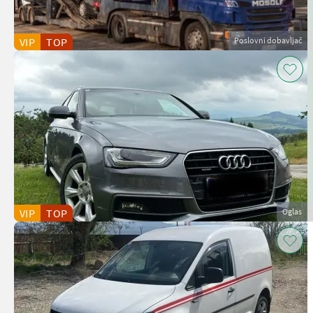
VIP
TOP
Poslovni dobavljač
VIP
TOP
Oglas