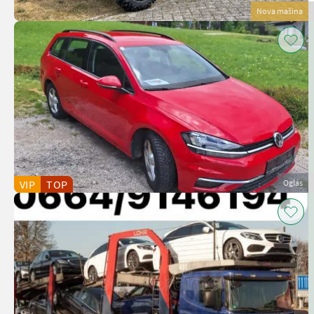
Nova mašina
VIP
TOP
Oglas