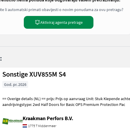
ite li automatski primati obavijesti o novim ponudama za ovu pretragu?
Aktiviraj agenta pretrage
:
Sonstige XUV855M S4
God. pr. 2026
== Overige details (NL) == prijs: Prijs op aanvraag Unit: Stuk Kiepende achterbak: Handmatig
aandrijvingstype: 2wd Half Doors for Basic OPS Premium Protection Pac
Kraakman Perfors B.V.
1775 T Middenmeer