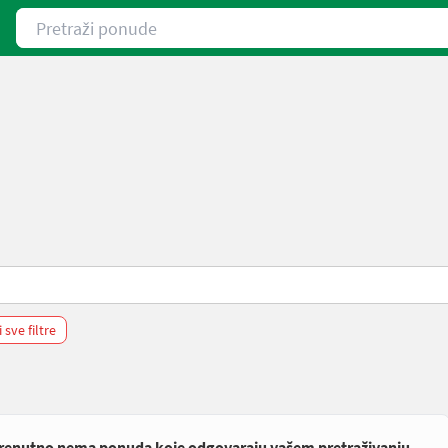
Pretraži ponude
i sve filtre
renutno nema ponuda koje odgovaraju vašem pretraživanju.