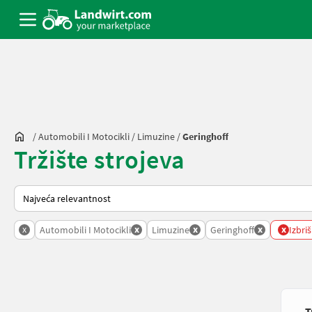
/
Automobili I Motocikli
/
Limuzine
/
Geringhoff
Tržište strojeva
Tako se sortira na Landwirt.com
x
x
x
x
x
Automobili I Motocikli
Limuzine
Geringhoff
Izbriš
T