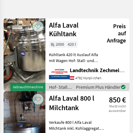
Suche
verfeinern
Alfa Laval
Preis
Kategorie
Land
Filter
4
Kühltank
auf
Anfrage
6
Bj. 2000
420 l
AKTUELLER
Zurücksetzen
Ergebnisse
PFAD
anzeigen
Kühltank 420 lt Auslauf Alfa
Landtechnik
mit Wagen Hof- Stall- und
Weidetechnik Kühltechnik
Hof Stall Und
Landtechnik Zechmeister GmbH & Co KG
Weidetechnik
4792 Münzkirchen
Kuehltechnik
Hof- Stall-
Premium Plus Händler
Gebrauchtmaschine
Alfa
und
Laval
Alfa Laval 800 l
850 €
Weidetechnik
/ Alfa Laval
KATEGORIE
Milchtank
MwSt nicht
WÄHLEN
ausweisbar
Alfa Laval
Verkaufe 800 l Alfa Laval
Milchtank inkl. Kühlaggregat.