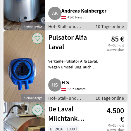
Guter Zustand. Hof- Stall- und
De Laval
Weidetechnik Kühltechnik
Andreas Kainberger
Westfalia
4143 Neustift
Hof- Stall- und
10 Tage online
Kleinanzeige
Alfa
Weidetechnik /
Pulsator Alfa
85 €
Kühltechnik
Frigo
Laval
MwSt nicht
ausweisbar
Müller
Verkaufe Pulsator Alfa Laval.
Alle 8
Wegen Umstellung, auch
anzeigen
Versand € 5, -. Hof- Stall- und
Weidetechnik Kühltechnik
H S
MARKTPLATZ
6275 Stumm
Marktplatz
Händlerangebote
Kleinanzeigen
Hof- Stall- und
10 Tage online
Kleinanzeige
Weidetechnik /
De Laval
4.500
Kühltechnik
Milchtank
€
stationär inkl.
MwSt nicht
Bj. 2016
1000 l
ausweisbar