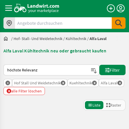
Angebote durchsuchen
/
Hof- Stall- Und Weidetechnik
/
Kühltechnik
/
Alfa Laval
Alfa Laval Kühltechnik neu oder gebraucht kaufen
So wird auf Landwirt.com sortiert
Filter
x
x
x
x
Hof Stall Und Weidetechnik
Kuehltechnik
Alfa Laval
x
alle Filter löschen
Liste
Raster