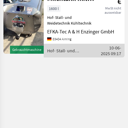
€
Reinigung
1600 l
MwSt nicht
ausweisbar
Hof- Stall- und
Weidetechnik Kühltechnik
EFKA-Tec A & H Enzinger GmbH
83404 Ainring
10-06-
Gebrauchtmaschine
Hof- Stall- und
2025 09:17
Weidetechnik / Alfa Laval