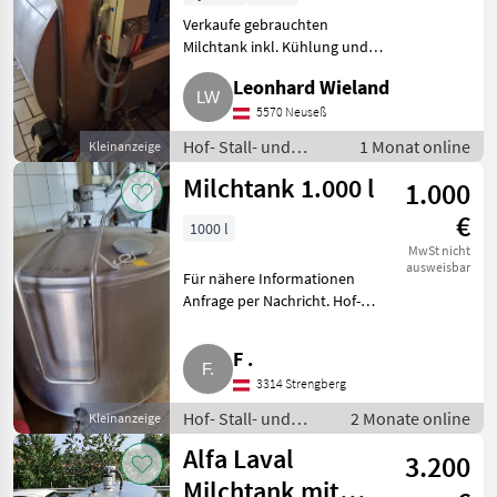
Kühlung
Verkaufe gebrauchten
Milchtank inkl. Kühlung und
Waschautomat, 1.100 l, 10
Leonhard Wieland
Jahre im Einsatz, steckerfertig,
einsatzbereit. Hof- Stall- und
5570 Neuseß
Weidetechnik Kühltechnik
Hof- Stall- und
1 Monat online
Kleinanzeige
Weidetechnik /
Milchtank 1.000 l
1.000
Kühltechnik
€
1000 l
MwSt nicht
ausweisbar
Für nähere Informationen
Anfrage per Nachricht. Hof-
Stall- und Weidetechnik
Kühltechnik
F .
3314 Strengberg
Hof- Stall- und
2 Monate online
Kleinanzeige
Weidetechnik /
Alfa Laval
3.200
Kühltechnik
Milchtank mit