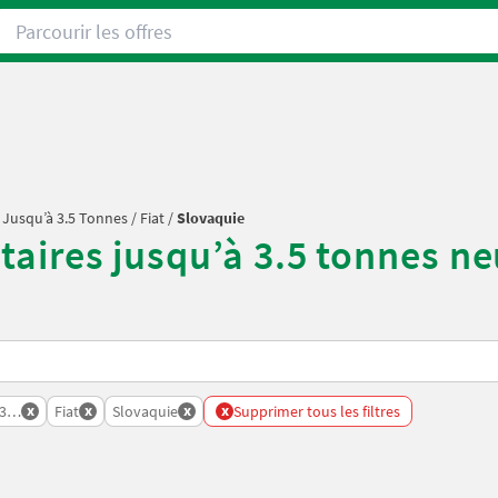
Parcourir les offres
s Jusqu’à 3.5 Tonnes
/
Fiat
/
Slovaquie
itaires jusqu’à 3.5 tonnes n
x
x
x
x
 3 5 Tonnes
Fiat
Slovaquie
Supprimer tous les filtres