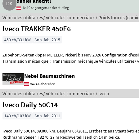
daniel knechtl
8410 st georgen an der stiefing
Véhicules utilitaires/ véhicules commerciaux / Poids lourds (cami
Iveco TRAKKER 450E6
450 ch/331 kW
Ann. fab. 2015
Zubehör:3-Seitenkipper MEILLER, Pickerl bis Nov.2026 Configuration d'essi
Transmission mécanique, : Transmission mécanique Véhicules utilita
Nebel Baumaschinen
8424 Gabersdorf
Véhicules utilitaires/ véhicules commerciaux / Iveco
Iveco Daily 50C14
140 ch/103 kW
Ann. fab. 2011
Iveco Daily 50C14, 89.000 km, Baujahr 05/2011, Erstbesitz aus Staatsbetrieb, Diesel, 3sitzig,
Ruthmann Steiger TB270, 27 m Reichweite!!! seitlich 14 m bei ca.