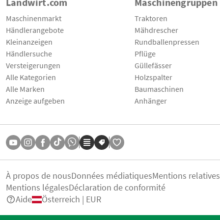
Landwirt.com
Maschinengruppen
Maschinenmarkt
Traktoren
Händlerangebote
Mähdrescher
Kleinanzeigen
Rundballenpressen
Händlersuche
Pflüge
Versteigerungen
Güllefässer
Alle Kategorien
Holzspalter
Alle Marken
Baumaschinen
Anzeige aufgeben
Anhänger
À propos de nous
Données médiatiques
Mentions relative
Mentions légales
Déclaration de conformité
Aide
Österreich | EUR