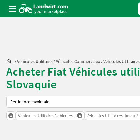
/
Véhicules Utilitaires/ Véhicules Commerciaux
/
Véhicules Utilitaire
Acheter Fiat Véhicules util
Slovaquie
Voici comment les annonces sont triées sur Landwirt.com
x
x
Vehicules Utilitaires Vehicules Commerciaux
Vehicules Utilitaires Jusqu A