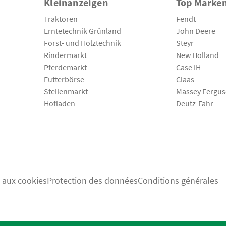
Kleinanzeigen
Top Marke
Traktoren
Fendt
Erntetechnik Grünland
John Deere
Forst- und Holztechnik
Steyr
Rindermarkt
New Holland
Pferdemarkt
Case IH
Futterbörse
Claas
Stellenmarkt
Massey Fergu
Hofladen
Deutz-Fahr
s aux cookies
Protection des données
Conditions générales