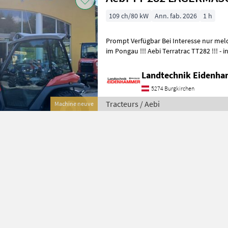
109 ch/80 kW
Ann. fab. 2026
1 h
Prompt Verfügbar Bei Interesse nur melden !!! Standort in 5621 St.Veit
im Pongau !!! Aebi Terratrac TT282 !!! - in serienmässiger Ausführung -
109PS -
Landtechnik Eidenh
5274 Burgkirchen
Tracteurs / Aebi
Machine neuve