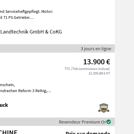
d Serviceheftgepflegt. Motor:
nd Landtechnik GmbH & CoKG
3 jours en ligne
13.900 €
TTC (TVA/commission incluse)
12.300,88 € HT
nschein,
ndrechen Reform 3 Reihig,
t. Wir bitten t
ruck
Revendeur Premium Or
CHINE
Prix sur demande