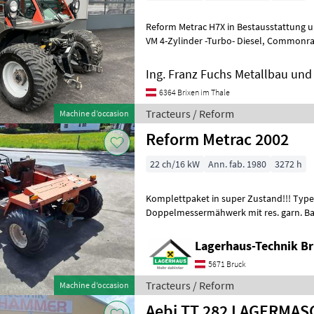
Reform Metrac H7X in Bestausstattung un
VM 4-Zylinder -Turbo- Diesel, Commonrail 71 PS Getriebe:
hydrostatischer Fahrantrieb mit
Ing. Franz Fuchs Metallbau u
6364 Brixen im Thale
Tracteurs / Reform
Machine d’occasion
Reform Metrac 2002
22 ch/16 kW
Ann. fab. 1980
3272 h
Komplettpaket in super Zustand!!! Type
Doppelmessermähwerk mit res. garn. Ba
Lombardini Motor Kaufpreis inkl. 13% Mws
Lagerhaus-Technik B
5671 Bruck
Tracteurs / Reform
Machine d’occasion
Aebi TT 282 LAGERMAS