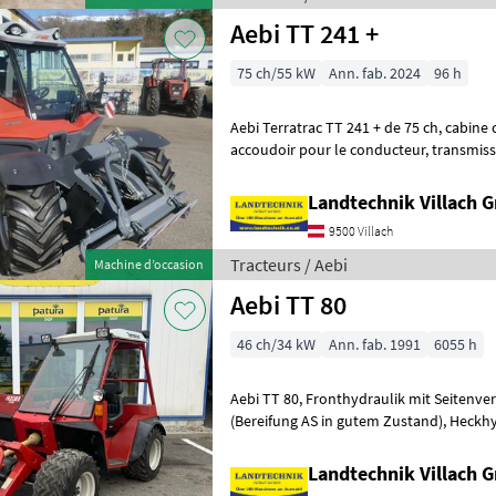
Aebi TT 241 +
75 ch/55 kW
Ann. fab. 2024
96 h
Aebi Terratrac TT 241 + de 75 ch, cabine confort avec climatisation et
accoudoir pour le conducteur, transmission hydrostatique à variation
continue avec deux rappor
Landtechnik Villach
9500 Villach
Tracteurs / Aebi
Machine d’occasion
Aebi TT 80
46 ch/34 kW
Ann. fab. 1991
6055 h
Aebi TT 80, Fronthydraulik mit Seitenverschub, Zwillingsräder hinten
(Bereifung AS in gutem Zustand), Heckhydraulik, Front und
Seitenscheibe, Bereifung: 31x15.5-15,
Landtechnik Villach