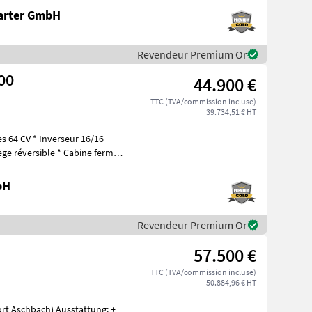
arter GmbH
Revendeur Premium Or
00
44.900 €
TTC (TVA/commission incluse)
39.734,51 € HT
s 64 CV * Inverseur 16/16
ège réversible * Cabine fermée
bH
Revendeur Premium Or
57.500 €
TTC (TVA/commission incluse)
50.884,96 € HT
) Ausstattung: +