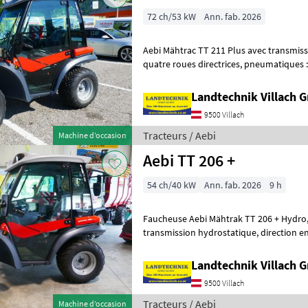
72 ch/53 kW
Ann. fab. 2026
Aebi Mähtrac TT 211 Plus avec transmission h
quatre roues directrices, pneumatiques : 31x15, 50-15 Terra, cabine
climatisée, siège pneumatique,
Landtechnik Villach
9500 Villach
Tracteurs / Aebi
Machine d’occasion
Aebi TT 206 +
54 ch/40 kW
Ann. fab. 2026
9 h
Faucheuse Aebi Mähtrak TT 206 + Hydro, avec moteur Kubota
transmission hydrostatique, direction en marche en crabe,
pneumatiques
Landtechnik Villach
9500 Villach
Tracteurs / Aebi
Machine d’occasion