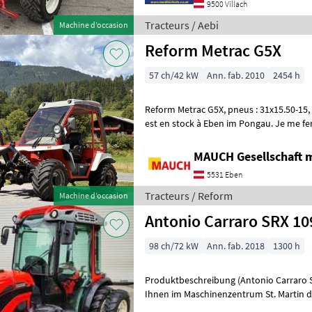
9500 Villach
Tracteurs / Aebi
Machine d’occasion
Reform Metrac G5X
57 ch/42 kW
Ann. fab. 2010
2454 h
Reform Metrac G5X, pneus : 31x15.50-15, relevage arrière ; La machine
est en stock à Eben im Pongau. Je me ferai un plaisir de vous
présenter en détail cette ma
MAUCH Gesellschaft m
5531 Eben
Tracteurs / Reform
Machine d’occasion
Antonio Carraro SRX 10
98 ch/72 kW
Ann. fab. 2018
1300 h
Produktbeschreibung (Antonio Carraro SRX 10900 R)
Ihnen im Maschinenzentrum St. Martin 
R ausführlich vorzustellen und