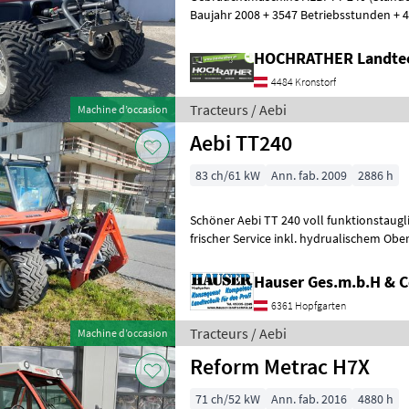
Baujahr 2008 + 3547 Betriebsstunden + 
82PS + Zapfwelle vo. und hi.
HOCHRATHER Landte
4484 Kronstorf
Tracteurs / Aebi
Machine d’occasion
Aebi TT240
83 ch/61 kW
Ann. fab. 2009
2886 h
Schöner Aebi TT 240 voll funktionstaugli
frischer Service inkl. hydrualischem Obe
serienmäßige Ausführung * ca
Hauser Ges.m.b.H & 
6361 Hopfgarten
Tracteurs / Aebi
Machine d’occasion
Reform Metrac H7X
71 ch/52 kW
Ann. fab. 2016
4880 h