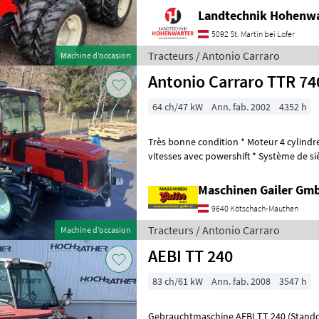
Landtechnik Hohenw
5092 St. Martin bei Lofer
Tracteurs / Antonio Carraro
Machine d’occasion
Antonio Carraro TTR 74
64 ch/47 kW
Ann. fab. 2002
4352 h
Très bonne condition * Moteur 4 cylindre
vitesses avec powershift * Système de si
avec siège pneumatique e
Maschinen Gailer Gm
9640 Kötschach-Mauthen
Tracteurs / Antonio Carraro
Machine d’occasion
AEBI TT 240
83 ch/61 kW
Ann. fab. 2008
3547 h
Gebrauchtmaschine AEBI TT 240 (Standort Aschbach