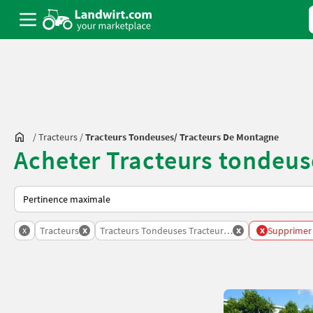
/
Tracteurs
/
Tracteurs Tondeuses/ Tracteurs De Montagne
Acheter Tracteurs tondeus
Voici comment les annonces sont triées sur Landwirt.com
x
x
x
x
Tracteurs
Tracteurs Tondeuses Tracteurs De Montagne
Supprimer t