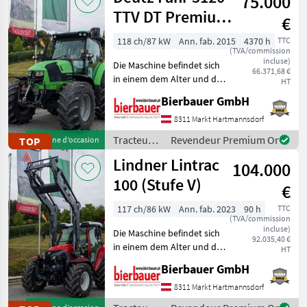
75.000
TTV DT Premium
€
Plus
118 ch/87 kW
Ann. fab. 2015
4370 h
TTC
(TVA/commission
incluse)
Die Maschine befindet sich
66.371,68 €
in einem dem Alter und der
HT
Nutzung entsprechenden
Bierbauer GmbH
Zustand und kann nach
telefonischer Vereinbarung
8311 Markt Hartmannsdorf
gerne vor Ort besichtigt
Tracteurs
Revendeur Premium Or
TOP
Machine d’occasion
und geprüft we
/ Deutz
Lindner Lintrac
104.000
Fahr
100 (Stufe V)
€
117 ch/86 kW
Ann. fab. 2023
90 h
TTC
(TVA/commission
incluse)
Die Maschine befindet sich
92.035,40 €
in einem dem Alter und der
HT
Nutzung entsprechenden
Bierbauer GmbH
Zustand und kann nach
telefonischer Vereinbarung
8311 Markt Hartmannsdorf
gerne vor Ort besichtigt