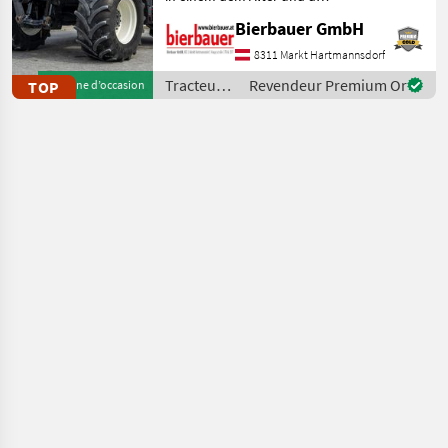
Nutzung entsprechenden
Bierbauer GmbH
Zustand und kann nach
telefonischer Vereinbarung
8311 Markt Hartmannsdorf
gerne vor Ort besichtigt
Tracteurs
Revendeur Premium Or
TOP
Machine d’occasion
und geprüft we
/ Steyr