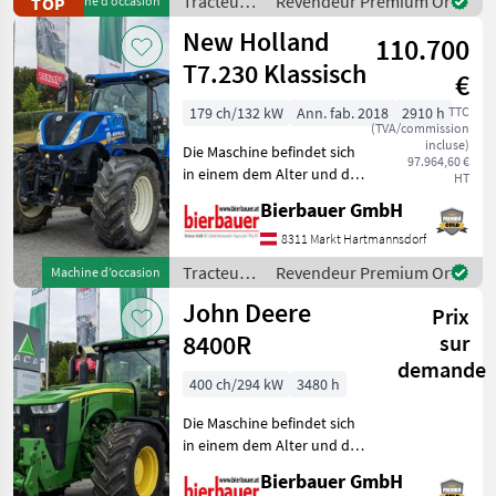
Tracteurs
Revendeur Premium Or
TOP
Machine d’occasion
und geprüft we
/ Lindner
New Holland
110.700
T7.230 Klassisch
€
179 ch/132 kW
Ann. fab. 2018
2910 h
TTC
(TVA/commission
incluse)
Die Maschine befindet sich
97.964,60 €
in einem dem Alter und der
HT
Nutzung entsprechenden
Bierbauer GmbH
Zustand und kann nach
telefonischer Vereinbarung
8311 Markt Hartmannsdorf
gerne vor Ort besichtigt
Tracteurs
Revendeur Premium Or
Machine d’occasion
und geprüft we
/ New
John Deere
Prix
Holland
8400R
sur
demande
400 ch/294 kW
3480 h
Die Maschine befindet sich
in einem dem Alter und der
Nutzung entsprechenden
Bierbauer GmbH
Zustand und kann nach