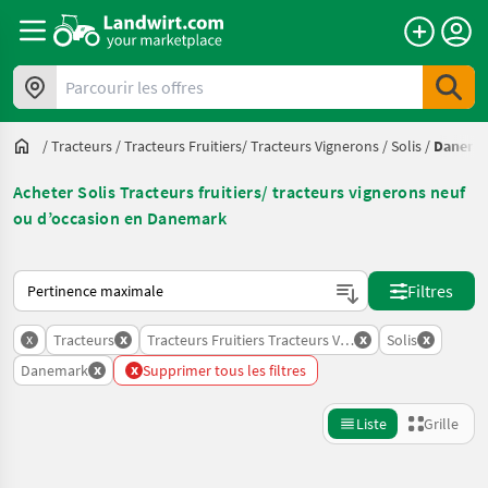
Parcourir les offres
/
Tracteurs
/
Tracteurs Fruitiers/ Tracteurs Vignerons
/
Solis
/
Danema
Acheter Solis Tracteurs fruitiers/ tracteurs vignerons neuf
ou d’occasion en Danemark
Voici comment les annonces sont triées sur Landwirt.com
Filtres
x
x
x
x
Tracteurs
Tracteurs Fruitiers Tracteurs Vignerons
Solis
x
x
Danemark
Supprimer tous les filtres
Liste
Grille