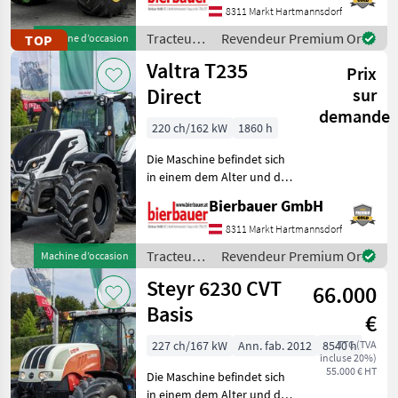
telefonischer Vereinbarung
8311 Markt Hartmannsdorf
gerne vor Ort besichtigt
Tracteurs
Revendeur Premium Or
TOP
Machine d’occasion
und geprüft we
/ John
Valtra T235
Prix
Deere
Direct
sur
demande
220 ch/162 kW
1860 h
Die Maschine befindet sich
in einem dem Alter und der
Nutzung entsprechenden
Bierbauer GmbH
Zustand und kann nach
telefonischer Vereinbarung
8311 Markt Hartmannsdorf
gerne vor Ort besichtigt
Tracteurs
Revendeur Premium Or
Machine d’occasion
und geprüft we
/ Valtra
Steyr 6230 CVT
66.000
Basis
€
227 ch/167 kW
Ann. fab. 2012
8540 h
TTC (TVA
incluse 20%)
55.000 € HT
Die Maschine befindet sich
in einem dem Alter und der