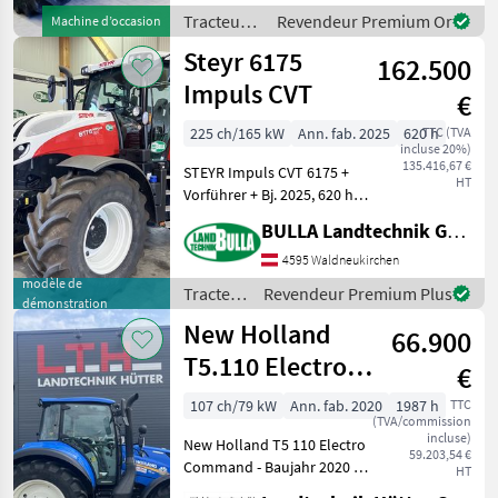
Hydraulikpumpe 220L/min
Tracteurs
Revendeur Premium Or
Machine d’occasion
- 1x DW Ste
/ Fendt
Steyr 6175
162.500
Impuls CVT
€
225 ch/165 kW
Ann. fab. 2025
620 h
TTC (TVA
incluse 20%)
135.416,67 €
STEYR Impuls CVT 6175 +
HT
Vorführer + Bj. 2025, 620 h +
53 km/h stufenlos CVT
BULLA Landtechnik GmbH
Getriebe + Aktive
Stillstandsregelung +
4595 Waldneukirchen
vollautomatische
modèle de
Tracteurs
Revendeur Premium Plus
démonstration
Parkbremse + Power Boost
/ Steyr
New Holland
M
66.900
T5.110 Electro
€
Command
107 ch/79 kW
Ann. fab. 2020
1987 h
TTC
(TVA/commission
incluse)
New Holland T5 110 Electro
59.203,54 €
Command - Baujahr 2020 -
HT
Betriebsstunden 1987 -