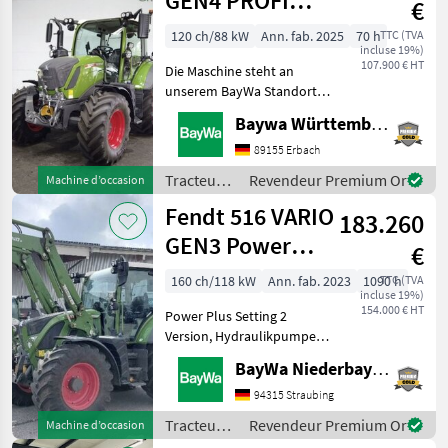
GEN4 PROFI
€
SET2
120 ch/88 kW
Ann. fab. 2025
70 h
TTC (TVA
incluse 19%)
107.900 € HT
Die Maschine steht an
unserem BayWa Standort in
DE-89155 Erbach.Gerne
Baywa Württemberg
steht Ihnen Herr Straub
unter Tel.: 07305 173 52 für
89155 Erbach
Ihre Anfrage zur
Tracteurs
Revendeur Premium Or
Machine d’occasion
Verfügung!Fendt 312 Vario
/ Fendt
Fendt 516 VARIO
183.260
GEN3 Power
€
Plus
160 ch/118 kW
Ann. fab. 2023
1090 h
TTC (TVA
incluse 19%)
154.000 € HT
Power Plus Setting 2
Version, Hydraulikpumpe
110 l/min, Spurführung RTK
BayWa Niederbayern
Novatel, Diese Maschine
steht an unserem BayWa
94315 Straubing
Standort in DE - 84307
Tracteurs
Revendeur Premium Or
Machine d’occasion
Eggenfelden.Gerne steht
/ Fendt