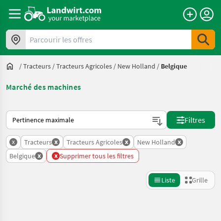
Parcourir les offres
/
Tracteurs
/
Tracteurs Agricoles
/
New Holland
/
Belgique
Marché des machines
Voici comment les annonces sont triées sur Landwirt.com
Filtres
x
x
x
x
Tracteurs
Tracteurs Agricoles
New Holland
x
x
Belgique
Supprimer tous les filtres
Liste
Grille