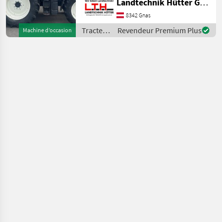
Landtechnik Hütter GmbH & Co KG
Powershuttle - Getriebe
16/16 - 3 doppeltwirkende
8342 Gnas
Hecksteuergeräte -
Tracteurs
Revendeur Premium Plus
Machine d’occasion
Mittelachs
/ New
Holland