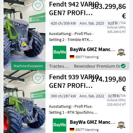
Fendt 942 VARIO
363.299,86
GEN7 PROFI
€
PLUS S2
420 ch/309 kW
Ann. fab. 2025
920 h
TTC (TVA
incluse 19%)
305.294 € HT
Ausstattung: - Profi Plus -
Setting 2 - Trimble RTK
Spurführung - Isobus -
BayWa GMZ Manching
Loadsensing - TIM -
220L/min Hydraulikpumpe-
85077 Manching
Frontkraftheber (Lage)-
Tracteurs
Revendeur Premium Or
Machine d’occasion
Frontzapfwelle- 1x Dw
/ Fendt
Fendt 939 VARIO
274.199,80
GEN7 PROFI
€
PLUS S1
390 ch/287 kW
Ann. fab. 2022
3270 h
TTC (TVA
incluse 19%)
230.420 € HT
Ausstattung: - Profi Plus-
Setting 1 - RTK Spurführung
- Grip Assistent- Isobus -
BayWa GMZ Manching
Loadsensing - Kühlbox -
K80 Zugkugelkupplung -
85077 Manching