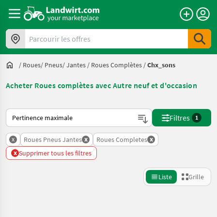
Parcourir les offres
/
Roues/ Pneus/ Jantes
/
Roues Complètes
/
Chx_sons
Acheter Roues complètes avec Autre neuf et d'occasion
Voici comment les annonces sont triées sur Landwirt.com
Filtres
1
x
x
x
Roues Pneus Jantes
Roues Completes
x
Supprimer tous les filtres
Liste
Grille