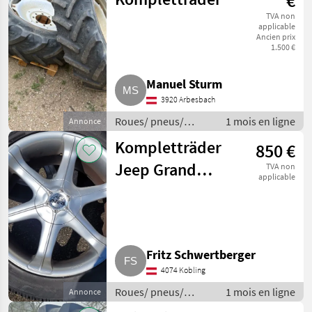
€
TVA non
applicable
Ancien prix
1.500 €
Manuel Sturm
3920 Arbesbach
Roues/ pneus/
1 mois en ligne
Annonce
jantes / Roues
Kompletträder
850 €
complètes
Jeep Grand
TVA non
applicable
Cherokee
Fritz Schwertberger
4074 Kobling
Roues/ pneus/
1 mois en ligne
Annonce
jantes / Roues