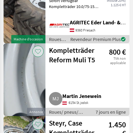
Sofort verfügbar
incluse 20%)
Felge 9.00x15,3
1.125 € HT
Kompletträder 10.0/75-15, 3
ET 4
Felge 9.00x15, 3 ET 40
passend zu Schäffer
AGRITEC Eder Land- & Forsttechnik GmbH
Hoflader 2036 zB. Taille des
roues (diamètre de la
9360 Friesach
jante): 15 pouces, Roues, R
Roues/
Revendeur Premium Plus
Machine d’occasion
pneus/
Kompletträder
800 €
jantes /
Sonstige
Reform Muli T5
TVA non
applicable
Martin Jenewein
6154 St.jodok
Roues/ pneus/
7 jours en ligne
Annonce
jantes / Roues
Steyr, Case
1.450
complètes
Kompletträder