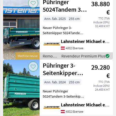
Pühringer
500mm abklappb
38.880
Pühringer
5024Tandem 3-
€
Seitenkipper
Ann. fab. 2025
255 cm
TTC (TVA
incluse 20%)
32.400 € HT
Neuer Pühringer 3-
Seitenkipper 5024Tandem
mit Grundbordwänden
Lahnsteiner Michael e.U.
600mm ohne
Aufsatzbordwände
4802 Ebensee
hydraulischer Stützfuß
Remorques
Revendeur Premium Plus
Machine neuve
Anhängung
/
Pühringer 3-
Zugkugelkupplung K80
29.280
Pühringer
LKW Verschlüs
Seitenkipper
€
5024Tandem L97
Ann. fab. 2024
255 cm
TTC (TVA
incluse 20%)
24.400 € HT
Neuer Pühringer
5024Tandem 3-Seitenkipper
in serienmäßiger
Lahnsteiner Michael e.U.
Ausführung mit: 20t
Gesamtgewicht, 2-Leiter
4802 Ebensee