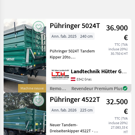
Affiner la
recherche
Pühringer 5024T
36.900
Catégorie
Pays
Filtres
4
€
Ann. fab. 2025
240 cm
Afficher
TTC (TVA
CHEMIN
Réinitialiser
15
incluse 20%)
Pühringer 5024T Tandem
ACTUEL
30.750 € HT
résultats
Kipper 20to.
matériel
Gesamtgewicht inkl.
agricole
Korngosse, Abdeckplane
Landtechnik Hütter GmbH & Co KG
Remorques
kompl. mit Aufstieg und
8342 Gnas
Stehpotest, Bereifung:
Remorques
Tandem
385/65-R22, 5 NEU mit 40
Remorques
Revendeur Premium Plus
Machine neuve
KM/H Typisier
/
Puehringer
Pühringer 4522T
32.500
Pühringer
CHOISIR
€
Ann. fab. 2026
225 cm
UNE
CATÉGORIE
TTC (TVA
incluse 20%)
Neuer Tandem-
27.083,33 €
Pühringer
Dreiseitenkipper 4522T - 13
HT