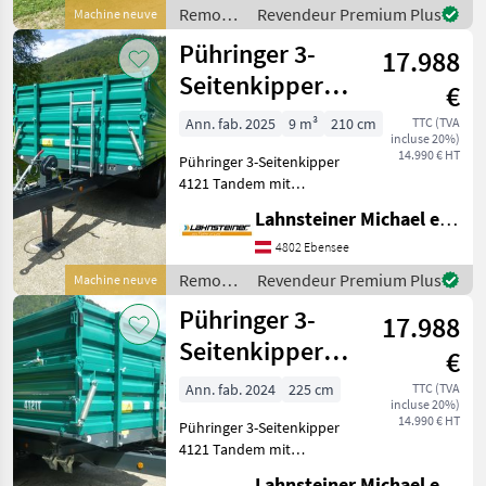
Druckluftanlage mit ALB-
Remorques
Revendeur Premium Plus
Machine neuve
Regler, Typenschein
/
Pühringer 3-
40km/h für Land- u
17.988
Pühringer
Seitenkipper
€
4121 Tandem 10
Ann. fab. 2025
9 m³
210 cm
TTC (TVA
incluse 20%)
to. L106
14.990 € HT
Pühringer 3-Seitenkipper
4121 Tandem mit
Grundbordwand 500mm,
Lahnsteiner Michael e.U.
Aufsatzbordwand
abklappbar 500 mm,
4802 Ebensee
Bordwandhebefedern,
Remorques
Revendeur Premium Plus
Machine neuve
hydr. Bremse mit L/H/V
/
Pühringer 3-
Bremsventil, Typenschein
17.988
Pühringer
Seitenkipper
€
4121 Tandem 10
Ann. fab. 2024
225 cm
TTC (TVA
incluse 20%)
to. L101
14.990 € HT
Pühringer 3-Seitenkipper
4121 Tandem mit
Grundbordwand 500mm,
Lahnsteiner Michael e.U.