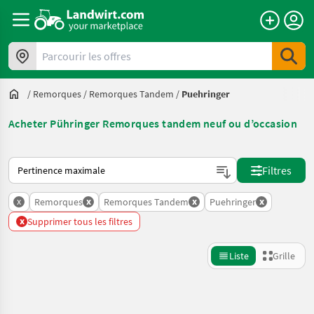
Parcourir les offres
/
Remorques
/
Remorques Tandem
/
Puehringer
Acheter Pühringer Remorques tandem neuf ou d’occasion
Voici comment les annonces sont triées sur Landwirt.com
Filtres
x
x
x
x
Remorques
Remorques Tandem
Puehringer
x
Supprimer tous les filtres
Liste
Grille