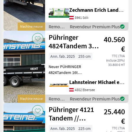
to. Gesamtgewicht - 2-Leiter
Öhler
Druckluftbremse mit ALB-
Zechmann Erich Landmaschinen-Portalbau
Regler - 40 Km/ Ausführung
8961 Sölk
mit Typenschein, stärkere
Fliegl
Achsausführun
Remorques
Revendeur Premium Plus
Machine neuve
/
Pronar
Pühringer
40.560
Pühringer
4824Tandem 3-
Farmtech
€
Seitenkipper //
Ann. fab. 2025
255 cm
TTC (TVA
Fuhrmann
incluse 20%)
LAGERND // L110
33.800 € HT
Neuer PÜHRINGER
Afficher
4824Tandem 16t
tous
Gesamtgewicht -
Lahnsteiner Michael e.U.
les 11
BAUKIPPER mit super
Ausstattung: * gewerbliche
4802 Ebensee
MODÈLE
Typisierung / 40 km/h *
Remorques
Revendeur Premium Plus
Machine neuve
Grundbordwand 600mm *
/
Pühringer 4121
OHNE Aufsatzbordwand
25.440
Pühringer
Tandem //
4522T
€
LAGERND // L107
Ann. fab. 2025
225 cm
TTC (TVA
MARKETPLACE