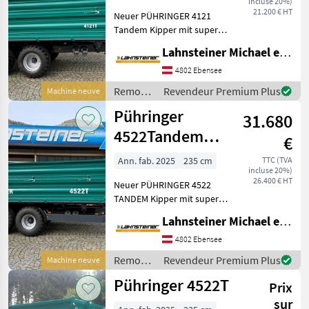
incluse 20%)
21.200 € HT
Neuer PÜHRINGER 4121
Offres des
Petites
Marketplace
Tandem Kipper mit super
distributeurs
annonces
Ausstattung: KIPPER IST
Lahnsteiner Michael e.U.
LAGERND!!!
Zusatzausstattung: *
4802 Ebensee
Typisierung: 25km/h Land-
Remorques
Revendeur Premium Plus
Machine neuve
und Forstwirtschaft *
/
Pühringer
Grundbordw
31.680
Pühringer
4522Tandem
€
Kipper //
Ann. fab. 2025
235 cm
TTC (TVA
incluse 20%)
LAGERND // L102
26.400 € HT
Neuer PÜHRINGER 4522
TANDEM Kipper mit super
Ausstattung:
Lahnsteiner Michael e.U.
LIEFERTERMIN: LAGERND!!!!
Zusatzausstattung: *
4802 Ebensee
Tandem-Dreiseitenkipper
Remorques
Revendeur Premium Plus
Machine neuve
4522 T 13 to * 40 km/h --
/
Pühringer 4522T
Land
Prix
Pühringer
sur