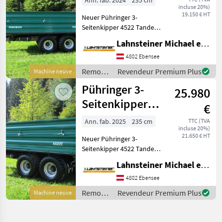
Ann. fab. 2024
235 cm
incluse 20%)
to. L109
19.150 € HT
Neuer Pühringer 3-
Seitenkipper 4522 Tandem
mit 12 Tonnen
Lahnsteiner Michael e.U.
Höchstgewicht,
Typenschein 25 km/h Land-
4802 Ebensee
und Forstwirtschaft.
Remorques
Revendeur Premium Plus
Machine neuve
Wunschausstattung:
/
Pühringer 3-
Grundbordwand 600mm,
25.980
Pühringer
Aufsat
Seitenkipper
€
4522 Tandem 12
Ann. fab. 2025
235 cm
TTC (TVA
incluse 20%)
to. L108
21.650 € HT
Neuer Pühringer 3-
Seitenkipper 4522 Tandem
mit 12 Tonnen
Lahnsteiner Michael e.U.
Höchstgewicht,
Typenschein 25 km/h Land-
4802 Ebensee
und Forstwirtschaft.
Remorques
Revendeur Premium Plus
Machine neuve
Wunschausstattung:
/
Hydraulische Heckwand,
Pühringer
Grun