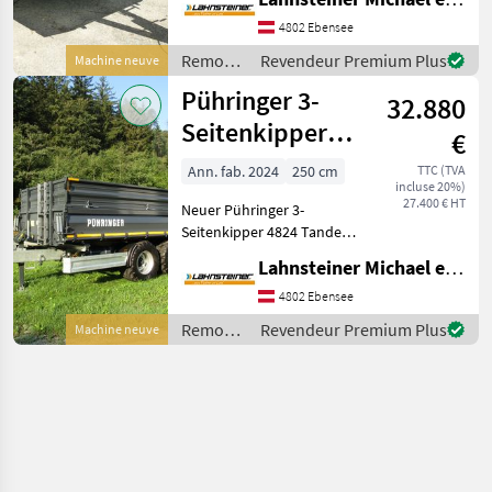
Aufsatzbordwand
abklappbar 500 mm,
4802 Ebensee
Bordwandhebefedern,
Remorques
Revendeur Premium Plus
Machine neuve
hydr. Bremse mit L/H/V
/
Pühringer 3-
Bremsventil, Typenschein
32.880
Pühringer
Seitenkipper
€
4824 Tandem 16
Ann. fab. 2024
250 cm
TTC (TVA
incluse 20%)
to. Baukipper
27.400 € HT
Neuer Pühringer 3-
L110
Seitenkipper 4824 Tandem
mit 16 Tonnen
Lahnsteiner Michael e.U.
Gesamtgewicht,
Typenschein 25 km/h Land-
4802 Ebensee
und Forstwirtschaft.
Remorques
Revendeur Premium Plus
Machine neuve
Wunschausstattung:
/
Grundbordwand 600mm,
Pühringer
ohne A