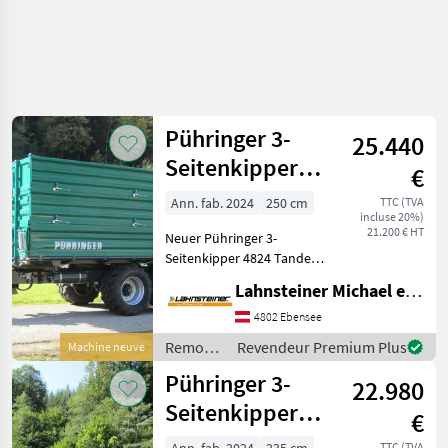
Pühringer 3-
25.440
Seitenkipper
€
4824 Tandem 16
Ann. fab. 2024
250 cm
TTC (TVA
incluse 20%)
to. L104
21.200 € HT
Neuer Pühringer 3-
Seitenkipper 4824 Tandem
mit 16 Tonnen
Lahnsteiner Michael e.U.
Höchstgewicht,
Typenschein 25 km/h Land-
4802 Ebensee
und Forstwirtschaft.
Remorques
Revendeur Premium Plus
Machine neuve
Wunschausstattung:
/
Pühringer 3-
Grundbordwand 800mm,
22.980
Pühringer
Aufsat
Seitenkipper
€
4522 Tandem 12
TTC (TVA