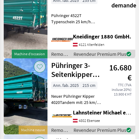
Ann. fab. 2025
235 cm
demande
Pühringer 4522T
Typenschein 25 km/h
Grundwand 600mm
Aufsatzwand 600mm
Kneidinger 1880 GmbH.
Bordwand abklappbar
4121 Altenfelden
Bordwandhebefedern
Zentralverriegelung links
Remorques
Revendeur Premium Plus
Machine d’occasion
rechts Sattelstützwinde
/
Pühringer 3-
16.680
Pühringer
Seitenkipper
€
4020 Tandem
Ann. fab. 2025
215 cm
TTC (TVA
incluse 20%)
13.900 € HT
Neuer Pühringer Kipper
4020Tandem mit: 25 km/h
Typenschein für Land- und
Lahnsteiner Michael e.U.
Forstwirtschaft,
Zentralverrieglung links
4802 Ebensee
und rechts
Remorques
Revendeur Premium Plus
Machine neuve
Pendelaufsatzwände
/