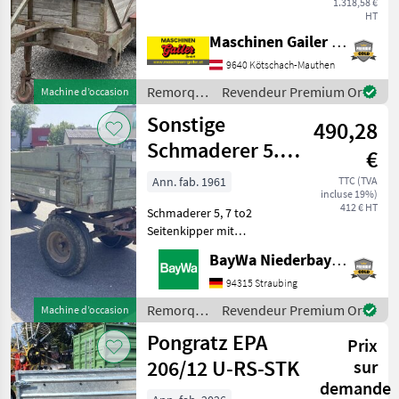
1.318,58 €
artisanale. * Dimensions
HT
intérieures L/l/H :
Maschinen Gailer GmbH
350/160/180 cm * Peut
accueillir environ 6 vaches *
9640 Kötschach-Mauthen
Structure en bois * Esc
Remorques
Revendeur Premium Or
Machine d’occasion
/ Sonstige
Sonstige
490,28
Schmaderer 5.7
€
Tonnen
Ann. fab. 1961
TTC (TVA
incluse 19%)
412 € HT
Schmaderer 5, 7 to2
Seitenkipper mit
HandpumpeAuflaufbremseBrücken-
BayWa Niederbayern
Maße: 5m x 1, 85m x 0,
64mStahlunterbauHolzboden
94315 Straubing
und BordwändeHolzboden
Remorques
Revendeur Premium Or
Machine d’occasion
muss zum Teil erneuert
/ Sonstige
Pongratz EPA
werden
Prix
206/12 U-RS-STK
sur
demande