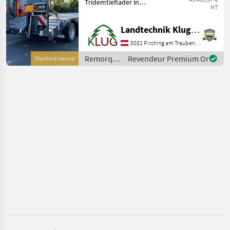
Stronga
Tridemtieflader in
HT
verschiedensten
Ausstattungen lieferbar. Als
Möslein
Landtechnik Klug e. U.
Beispiel der gezeigte LL800
in folgender Ausstattung: -
8081 Pirching am Traubenberg
Fliegl
Gesamtgewicht 31.000kg
Remorques
Revendeur Premium Or
Machine neuve
/ Stronga
Pronar
Müller-Mitteltal
Humbaur
Afficher
tous
les 24
MARKETPLACE
Offres des
Petites
Marketplace
distributeurs
annonces