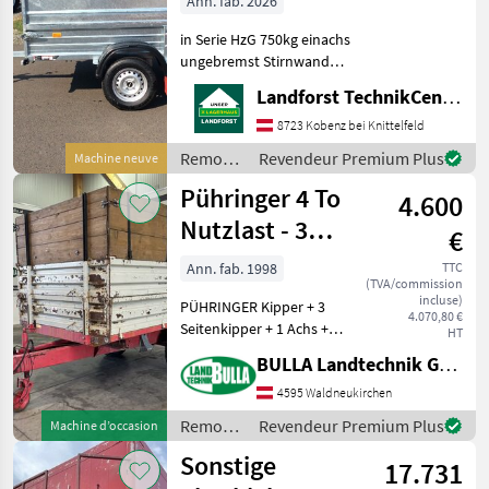
Ann. fab. 2026
in Serie HzG 750kg einachs
ungebremst Stirnwand
klappbar Aufsatzwände
Landforst TechnikCenter Knittelfeld
600mm Flachplane grau
Um Ihnen unnötige
8723 Kobenz bei Knittelfeld
Wartezeiten oder
Remorques
Revendeur Premium Plus
Machine neuve
Wegstrecken zu ersparen,
/
Pühringer 4 To
bitten wir
4.600
Pongratz
Nutzlast - 3
€
Seitenkipper
Ann. fab. 1998
TTC
(TVA/commission
incluse)
PÜHRINGER Kipper + 3
4.070,80 €
Seitenkipper + 1 Achs +
HT
Plateaugröße 2, 95 m x 1, 8
BULLA Landtechnik GmbH
m + Stahlbordwand - 2x 40
cm + Holzaufsatzwand 70
4595 Waldneukirchen
cm + Gesamtgewicht 5100
Remorques
Revendeur Premium Plus
Machine d’occasion
kg + Nutzlast
/
Sonstige
17.731
Pühringer