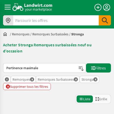
Parcourir les offres
/
Remorques
/
Remorques Surbaissées
/
Stronga
Acheter Stronga Remorques surbaissées neuf ou
d’occasion
Voici comment les annonces sont triées sur Landwirt.com
Filtres
x
x
x
x
Remorques
Remorques Surbaissees
Stronga
x
Supprimer tous les filtres
Liste
Grille