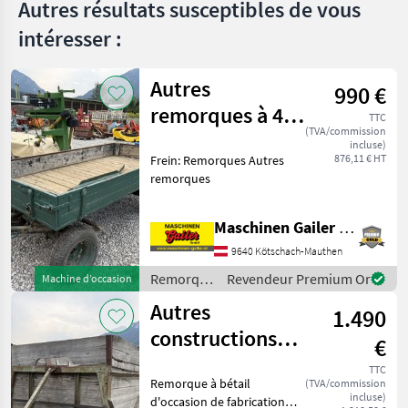
Autres résultats susceptibles de vous
intéresser :
Autres
990 €
remorques à 4
TTC
(TVA/commission
roues
incluse)
876,11 € HT
Frein: Remorques Autres
remorques
Maschinen Gailer GmbH
9640 Kötschach-Mauthen
Remorques
Revendeur Premium Or
Machine d’occasion
/ Sonstige
Autres
1.490
constructions
€
artisanales
TTC
Remorque à bétail
(TVA/commission
incluse)
d'occasion de fabrication