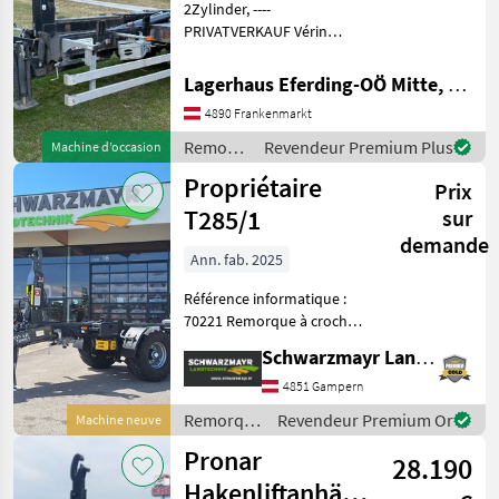
2Zylinder, ----
PRIVATVERKAUF Vérin
MARKETPLACE
hydraulique, Frein: Frein à
air/ pneumatique
Lagerhaus Eferding-OÖ Mitte, Frankenmarkt
Offres des
Petites
Marketplace
Remorques Remorques
distributeurs
annonces
4890 Frankenmarkt
polybennes
Remorques
Revendeur Premium Plus
Machine d’occasion
/ Pronar
Propriétaire
Prix
T285/1
sur
demande
Ann. fab. 2025
Référence informatique :
70221 Remorque à crochet
Châssis tandem avec
Schwarzmayr Landtechnik GmbH - Gampern
suspension parabolique.
Entraxe : 1 810 mm. Essieu
4851 Gampern
arrière suiveur avec blocage
Remorques
Revendeur Premium Or
Machine neuve
hydraulique d
/ Pronar
Pronar
28.190
Hakenliftanhänger