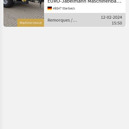
EURO-Jabelmann Maschinenbau GmbH
Abrollsystem /
49847 Itterbeck
Abrollfahrzeug /
12-02-2024
Hakengerät Modell T 386,
Remorques /
15:50
33 to. Tridem Technische
Machine neuve
Pronar
Daten: