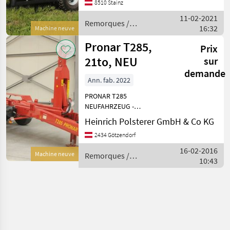
700 /45 R 26 Lenkachse,
8510 Stainz
hydr. Verriegelung, K80, 40
11-02-2021
km/h Ausführung, , reic
Remorques /
16:32
Machine neuve
Pronar
Pronar T285,
Prix
21to, NEU
sur
demande
Ann. fab. 2022
PRONAR T285
NEUFAHRZEUG -
Hakenliftanhänger für
Heinrich Polsterer GmbH & Co KG
Landwirtschaft, Bauwesen
2434 Götzendorf
und Abfallwirtschaft - zul.
Gesamtgewicht 21to -
16-02-2016
Machine neuve
Remorques /
Tandemfahrwerk -
10:43
Pronar
Untenaufhängung, Sta