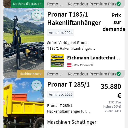
Hakenliftanhänger: -
Remorques
Revendeur Premium Plus
Machine d’occasion
Beleuchtung mi
/ Pronar
Pronar T185/1
Prix
Hakenliftanhänger
sur
demande
Ann. fab. 2024
Sofort Verfügbar! Pronar
T185/1 Hakenliftanhänger.
AKTION Ausstattung &
Eichmann Landtechnik GmbH
Details: - Tandemfahrwerk
mit Parabelfederung mit
8832 Oberwölz
dem Achsenabstand (mm):
Remorques
Revendeur Premium Plus
Machine neuve
1325 - Starre
/ Pronar
Pronar T 285/1
35.880
€
Ann. fab. 2026
TTC (TVA
Pronar T 285/1
incluse 20%)
Hackenliftanhänger für
29.900 € HT
verschiedene Container,
Maschinen Schattinger
Bereifung 385/60 R 22.5 bis