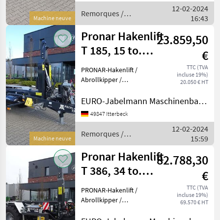
12-02-2024
15000 kg Eigengewicht 2870
Remorques /
16:43
kg Nutzlast ca.
Machine neuve
Pronar
Pronar Hakenlift
23.859,50
T 185, 15 to.
€
zGG,
TTC (TVA
PRONAR-Hakenlift /
incluse 19%)
Abrollkipper /
Abrollkipper /
20.050 € HT
Containeranhänger /
Con
Containerfahrzeug /
EURO-Jabelmann Maschinenbau GmbH
Abrollsystem /
49847 Itterbeck
Abrollfahrzeug /
12-02-2024
Hakengerät Modell T 185,
Remorques /
15:59
15 to. Serienmäßige
Machine neuve
Pronar
Ausstattung:
Pronar Hakenlift
82.788,30
T 386, 34 to.
€
zGG,
TTC (TVA
PRONAR-Hakenlift /
incluse 19%)
Abrollkipper /
Abrollkipper /
69.570 € HT
Containeranhänger /
Co
Containerfahrzeug /