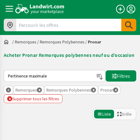
Parcourir les offres
/
Remorques
/
Remorques Polybennes
/
Pronar
Acheter Pronar Remorques polybennes neuf ou d’occasion
Voici comment les annonces sont triées sur Landwirt.com
Filtres
x
x
x
x
Remorques
Remorques Polybennes
Pronar
x
Supprimer tous les filtres
Liste
Grille