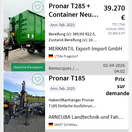
Pronar T285 +
39.270
Container Neuer
€
Preis!
Ann. fab. 2021
TTC (TVA
incluse 19%)
33.000 € HT
Bereifung (v): 385/65 R22.5,
Zustand-Bereifung (v): 100
%, Bereifung (h): 385/65
MERKANTIL Export-Import GmbH
R22.5, Zustand-Bereifung
17094 Pragsdorf
(h): 100 %, Geschwindigkeit:
40 km/h,
02-04-2026
Machine d’occasion
Remorques /
Beleuchtung/Warn
04:02
Pronar
Pronar T185
Prix
sur
Ann. fab. 2025
demande
Hakenliftanhänger Pronar
T185 Einfache Ausführung
Kugelkopf K80 zusätzliche
ARNEUBA Landtechnik und Fahrzeuge GmbH Vertrieb und Service
Hydraulikanschlüsse auf
dem Haken
09487 Schlettau
Tandemfahrwerk /