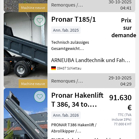
30-10-2025
Parabelfederung
Remorques /
04:41
Machine neuve
hydraulische Container
Pronar
Pronar T185/1
Prix
sur
Ann. fab. 2025
demande
Technisch zulässiges
Gesamtgewicht
(innerbetrieblich) 15000 [kg]
ARNEUBA Landtechnik und Fahrzeuge GmbH Vertrieb und Service
Zul. Gesamtgewicht 15000
09487 Schlettau
29-10-2025
Remorques /
04:29
Machine neuve
Pronar
Pronar Hakenlift
91.630
T 386, 34 to.
€
zGG, mit Schub-
Ann. fab. 2026
TTC (TVA
incluse 19%)
und Kni
77.000 € HT
PRONAR T386 Hakenlift /
Abrollkipper /
Containeranhänger – neues