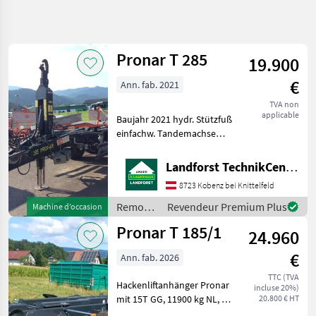
Affiner la
recherche
Pronar T 285
19.900
Catégorie
Pays
Filtres
4
€
Ann. fab. 2021
Afficher
TVA non
CHEMIN
Réinitialiser
31
applicable
Baujahr 2021 hydr. Stützfuß
ACTUEL
résultats
einfachw. Tandemachse
matériel
Druckluftbremse sehr
agricole
starke Gebrauchs- und
Landforst TechnikCenter Knittelfeld
Remorques
Korrosionsspuren Um
8723 Kobenz bei Knittelfeld
Ihnen unnötige Wartezeiten
Remorques
Polybennes
oder Wegstrecken zu ers
Remorques
Revendeur Premium Plus
Machine d’occasion
/ Pronar
Pronar
Pronar T 185/1
24.960
CHOISIR
€
Ann. fab. 2026
UNE
CATÉGORIE
TTC (TVA
Hackenliftanhänger Pronar
incluse 20%)
mit 15T GG, 11900 kg NL, 2
20.800 € HT
Pronar
Leiter DL Anlage mit ALB, 40