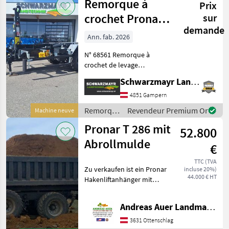
Remorque à
Prix
crochet Pronar
sur
demande
T286
Ann. fab. 2026
N° 68561 Remorque à
crochet de levage
Équipement de série :
Schwarzmayr Landtechnik GmbH - Gampern
Châssis tandem avec
suspension parabolique,
4851 Gampern
entraxe de 1 810 mm Essieu
Remorques
Revendeur Premium Or
Machine neuve
arrière suiveur avec blocage
/ Pronar
Pronar T 286 mit
h
52.800
Abrollmulde
€
TTC (TVA
Zu verkaufen ist ein Pronar
incluse 20%)
44.000 € HT
Hakenliftanhänger mit
Abrollmulde,
Eigenölversorgung und
Andreas Auer Landmaschinen Handel
Knickdeichsel. Zusätzliche
Ausstattung
3631 Ottenschlag