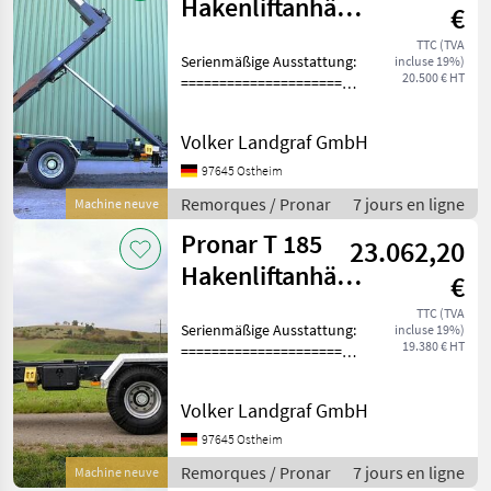
Hakenliftanhänger
€
15 to Parabel-
TTC (TVA
Serienmäßige Ausstattung:
incluse 19%)
Fahrwerk
20.500 € HT
=====================
Tandemfahrwerk mit
Parabelfederung mit dem
Volker Landgraf GmbH
Achsenabstand 1325 mm
Starre Achsen
97645 Ostheim
Untenanhängung, Starre
Remorques / Pronar
7 jours en ligne
Machine neuve
Deichsel m
Pronar T 185
23.062,20
Hakenliftanhänger
€
15 to Boogie-
TTC (TVA
Serienmäßige Ausstattung:
incluse 19%)
Fahrwerk
19.380 € HT
=====================
Tandemfahrwerk Starre
Achsen Untenanhängung,
Volker Landgraf GmbH
Starre Deichsel mit Zugöse
Ø40 Hydr. Stützfuß mit
97645 Ostheim
Kugelventil (H
Remorques / Pronar
7 jours en ligne
Machine neuve