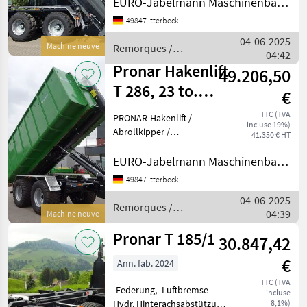
EURO-Jabelmann Maschinenbau GmbH
Modell mit Schub- und
49847 Itterbeck
Knickarm + hydr.
Tridemfahrwerk – sofort
04-06-2025
Machine neuve
Remorques /
verfügbar Zum Verkauf
04:42
Pronar
steht ein neue
Pronar Hakenlift
49.206,50
T 286, 23 to.
€
zGG,
TTC (TVA
PRONAR-Hakenlift /
incluse 19%)
Abrollkipper /
Abrollkipper /
41.350 € HT
Containeranhänger /
Co
Containerfahrzeug /
EURO-Jabelmann Maschinenbau GmbH
Abrollsystem /
49847 Itterbeck
Abrollfahrzeug /
04-06-2025
Hakengerät Modell T 286,
Remorques /
04:39
23 to. Technische Daten:
Machine neuve
Pronar
Gesam
Pronar T 185/1
30.847,42
€
Ann. fab. 2024
TTC (TVA
-Federung, -Luftbremse -
incluse
Hydr. Hinterachsabstützung
8,1%)