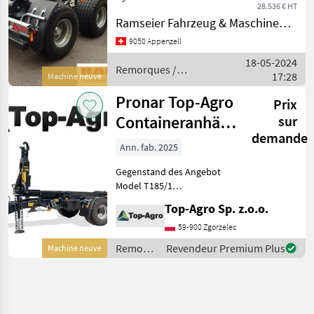
28.536 € HT
-Hydr.
Ramseier Fahrzeug & Maschinen AG
Containerverriegelung -
Untenanhängung K80 -
9050 Appenzell
Eigene Bordhydraulik -
18-05-2024
Unterfahrschtutz
Remorques /
17:28
Machine neuve
Remorques Remorque
Pronar
Pronar Top-Agro
Prix
Containeranhänger
sur
demande
T185/1 Hakenlift
Ann. fab. 2025
BEST
Gegenstand des Angebot
Model T185/1
Serienaustatung Preis
Top-Agro Sp. z.o.o.
22900€ netto Technische
Daten: Zul. Gesamtgewicht:
59-900 Zgorzelec
15000 [kg] Nutzlast
Remorques
Revendeur Premium Plus
Machine neuve
(zusammen mit der Contain
/ Pronar