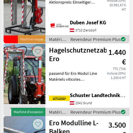
incluse 20%)
Aktionspreis: Einseitiger
Line
10.991,67 €
Überzeilenlaubschneider
HT
inkl. 5 + 1 + 5
MARKETPLACE
Edelstahlmesser,
Duben Josef KG
Schnittlänge 165 cm,
Offres des
Petites
Marketplace
3710 Ziersdorf
Hubrahmen mit 800 mm
distributeurs
annonces
Hub und hydraul
Matériels
Revendeur Premium Plus
Machine neuve
viticoles
Hagelschutznetzabweiser
1.440
/ Ero
Ero
€
TTC (TVA
passend für Ero Modul Line
incluse 20%)
1.200 € HT
Matériels viticoles
Effeuilleuses
Schuster Landtechnik Grund
2041 Grund
Matériels
Revendeur Premium Plus
Machine d’occasion
viticoles
Ero Modulline L-
3.500
/ Ero
Balken