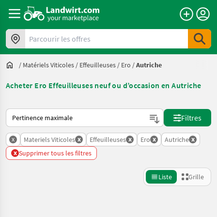
Parcourir les offres
/
Matériels Viticoles
/
Effeuilleuses
/
Ero
/
Autriche
Acheter Ero Effeuilleuses neuf ou d’occasion en Autriche
Voici comment les annonces sont triées sur Landwirt.com
Filtres
x
x
x
x
x
Materiels Viticoles
Effeuilleuses
Ero
Autriche
x
Supprimer tous les filtres
Liste
Grille