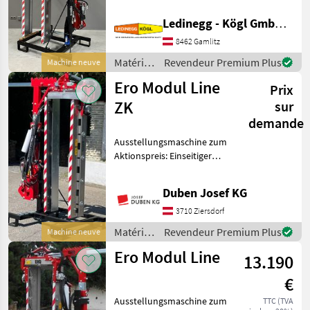
Großbetrieben seit
Binger
Ledinegg - Kögl GmbH - Obst- und Weinbautechnik
Jahrzehnten Beschreibung:
Der ERO Profil
8462 Gamlitz
Pellenc
Laubschneider Modulline
Matériels
Revendeur Premium Plus
Machine neuve
Überzeile
viticoles
Clemens
Ero Modul Line
Prix
/ Ero
ZK
sur
Conpexim
demande
Rinieri
Ausstellungsmaschine zum
Aktionspreis: Einseitiger
Afficher
Überzeilenlaubschneider
tous
mit Z-Kinematik-
Duben Josef KG
les 9
Ausschwenkvorrichtung,
inkl. 5 + 1 + 5
3710 Ziersdorf
MODÈLE
Edelstahlmesser,
Matériels
Revendeur Premium Plus
Machine neuve
Schnittlänge 165 c
viticoles
Ero Modul Line
13.190
/ Ero
LAUBHEFTER
€
ERO 4000
Ausstellungsmaschine zum
TTC (TVA
Modul