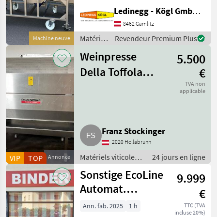
Edelstahlausführung, hohe
Ledinegg - Kögl GmbH - Obst- und Weinbautechnik
Leistungsfähigkeit und
praxisgerechte Ausstattung.
8462 Gamlitz
Mit seiner flexiblen
Matériels
Revendeur Premium Plus
Machine neuve
Bauweise und der
viticoles
Vibrationsaustr
Weinpresse
5.500
/
Scharfenberger
Della Toffola
€
1.600 l
TVA non
applicable
Franz Stockinger
2020 Hollabrunn
Matériels viticoles /
24 jours en ligne
VIP
TOP
Annonce
Matériels de
Sonstige EcoLine
9.999
vinification
Automat.
€
Zwischenstockmäher
Ann. fab. 2025
1 h
TTC (TVA
incluse 20%)
Ostraticky