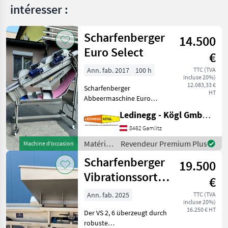
intéresser :
Scharfenberger
14.500
Euro Select
€
Ann. fab. 2017
100 h
TTC (TVA
incluse 20%)
12.083,33 €
Scharfenberger
HT
Abbeermaschine Euro
Select – sehr schonendes
Ledinegg - Kögl GmbH - Obst- und Weinbautechnik
Abbeeren, komplett aus
Edelstahl Beschreibung: Die
8462 Gamlitz
Scharfenberger Euro Select
Matériels
Revendeur Premium Plus
Machine d’occasion
wurde für ein besonders
viticoles
Scharfenberger
19.500
/
Scharfenberger
Vibrationssortiertisch
€
VS 2,6
Ann. fab. 2025
TTC (TVA
incluse 20%)
16.250 € HT
Der VS 2, 6 überzeugt durch
robuste