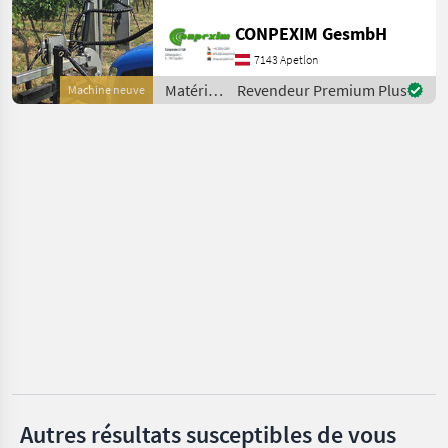
vertikal 2x1800 mm,
Ero
CONPEXIM GesmbH
horizontal 2x850 mm,
Bedienung elektrisch Preis:
7143 Apetlon
Binger
€ 10.427 Option: Ö
Matériels
Revendeur Premium Plus
Machine neuve
viticoles
Pellenc
/
Conpexim
Clemens
Rinieri
Afficher
tous
les 9
MARKETPLACE
Offres des
Petites
Marketplace
distributeurs
annonces
Autres résultats susceptibles de vous