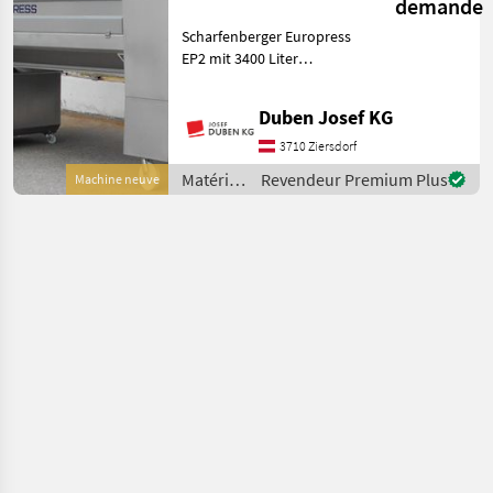
demande
Scharfenberger Europress
EP2 mit 3400 Liter
Presskorbinhalt, Tank-
Presssystem,
Duben Josef KG
Displaysteuerung mit
Touchscreen und 10-Zoll-
3710 Ziersdorf
Monitor seitlich,
Matériels
Revendeur Premium Plus
Machine neuve
Funkfernbedienung, pneu
viticoles
/
Scharfenberger