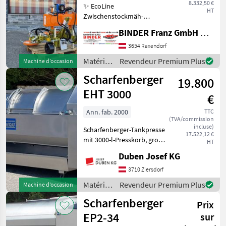
8.332,50 €
✨ EcoLine
HT
Zwischenstockmäh-
Kombination ✔️ Modell:
BINDER Franz GmbH & CoKG
Ostraticky MSO-400HP ✔️
durch Eigenölversorgung
3654 Raxendorf
ist Mähen auch ✔️ mit
Matériels
Revendeur Premium Plus
Machine d’occasion
kleineren Traktoren
viticoles
Scharfenberger
problemlos möglich!
19.800
/
Sonstige
EHT 3000
€
Ann. fab. 2000
TTC
(TVA/commission
incluse)
Scharfenberger-Tankpresse
17.522,12 €
mit 3000-l-Presskorb, große
HT
Einfüllöffnungen mit
Duben Josef KG
verschiebbaren Türen,
vollautomatische
3710 Ziersdorf
Steuerung, Display seitlich,
Matériels
Revendeur Premium Plus
Machine d’occasion
Zentralbefüllungsansch
viticoles
Scharfenberger
Prix
/
Scharfenberger
EP2-34
sur