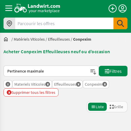
Parcourir les offres
/
Matériels Viticoles
/
Effeuilleuses
/
Conpexim
Acheter Conpexim Effeuilleuses neuf ou d’occasion
Voici comment les annonces sont triées sur Landwirt.com
Filtres
x
x
x
x
Materiels Viticoles
Effeuilleuses
Conpexim
x
Supprimer tous les filtres
Liste
Grille