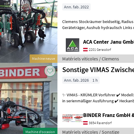
Ann. fab. 2022
Clemens Stockräumer beidseitig, Radius SL+ mit Zinkenkreisel, SB 2
Geräteträger, Aushub hydraulisch Links und Rechts, Arbeitsbreite
2400 - 3400 mm, inkl. Ventilblock
ACA Center Janu Gm
2201 Gerasdorf
Matériels viticoles / Clemens
Machine neuve
Sonstige VIMAS Zwisc
Ann. fab. 2026
1 h
✨ VIMAS - KRÜMLER Vorführer ✔️ Modell:
in serienmäßiger Ausführung ✔️ Heckanba
Arbeitsgeschwindigkeit bis zu 5, 5
BINDER Franz GmbH 
3654 Raxendorf
Matériels viticoles / Sonstige
Machine d’occasion