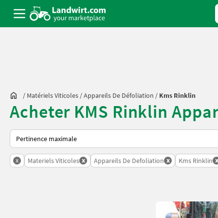
/
Matériels Viticoles
/
Appareils De Défoliation
/
Kms Rinklin
Acheter KMS Rinklin Appare
Voici comment les annonces sont triées sur Landwirt.com
x
x
x
Materiels Viticoles
Appareils De Defoliation
Kms Rinklin