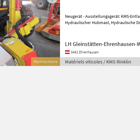
Neugerät - Ausstellungsgerät: KMS-Entlau
Hydraulischer Hubmast, Hydraulische Drehvorrichtung, Hydraulischer
Seitenverschub, Edelstahlwalze mit
LH Gleinstätten-Ehrenhausen-W
8461 Ehrenhausen
Matériels viticoles / KMS Rinklin
Machine neuve