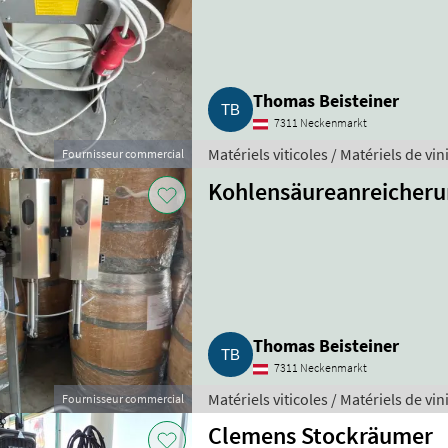
Thomas Beisteiner
7311 Neckenmarkt
Matériels viticoles / Matériels de vin
Fournisseur commercial
Kohlensäureanreicheru
Thomas Beisteiner
7311 Neckenmarkt
Matériels viticoles / Matériels de vin
Fournisseur commercial
Clemens Stockräumer