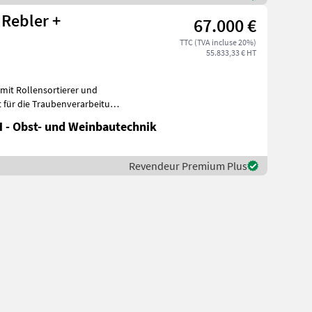
 Rebler +
67.000 €
TTC (TVA incluse 20%)
55.833,33 € HT
mit Rollensortierer und
t für die Traubenverarbeitung
 - Obst- und Weinbautechnik
Revendeur Premium Plus