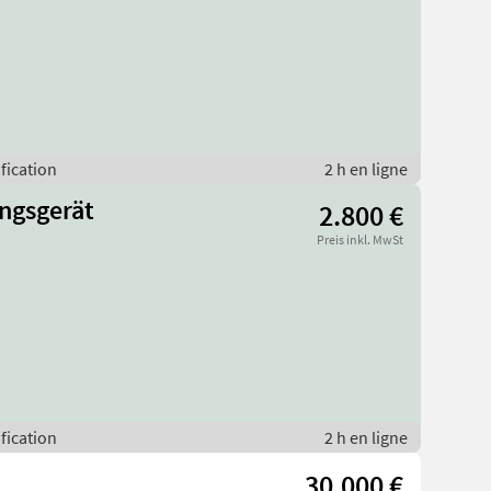
ification
2 h en ligne
ngsgerät
2.800 €
Preis inkl. MwSt
ification
2 h en ligne
30.000 €