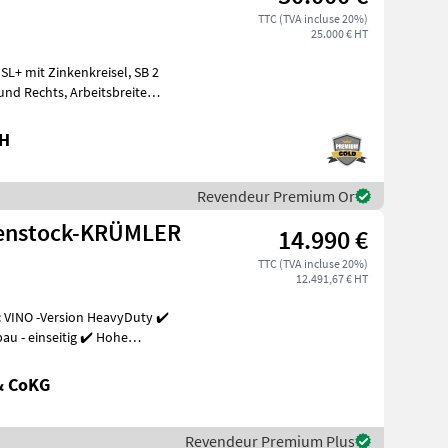
TTC (TVA incluse 20%)
25.000 € HT
bH
Revendeur Premium Or
henstock-KRÜMLER
14.990 €
TTC (TVA incluse 20%)
12.491,67 € HT
 VINO -Version HeavyDuty ✔️
u - einseitig ✔️ Hohe
& CoKG
Revendeur Premium Plus