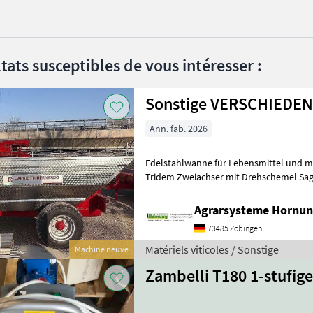
tats susceptibles de vous intéresser :
Sonstige VERSCHIEDE
Ann. fab. 2026
Edelstahlwanne für Lebensmittel und meh
Tridem Zweiachser mit Drehschemel Sag
Größe / Breifung / Zubehör, dann be
Agrarsysteme Hornun
73485 Zöbingen
Matériels viticoles / Sonstige
Machine neuve
Zambelli T180 1-stufi