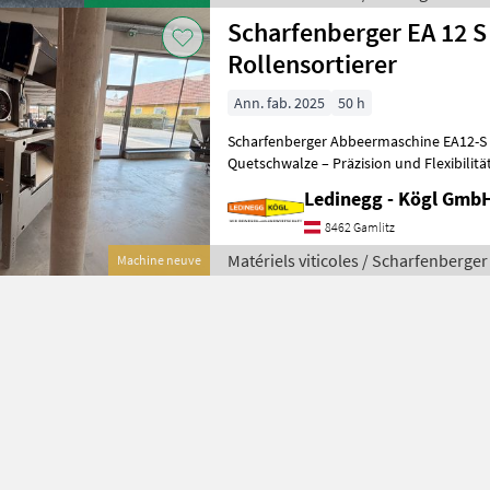
Scharfenberger EA 12 S
Rollensortierer
Ann. fab. 2025
50 h
Scharfenberger Abbeermaschine EA12-S 
Quetschwalze – Präzision und Flexibilitä
- Vorführmaschine Beschreibung:
Ledinegg - Kögl GmbH
8462 Gamlitz
Matériels viticoles / Scharfenberger
Machine neuve