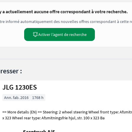
’y a actuellement aucune offre correspondant à votre recherche.
tre informé automatiquement des nouvelles offres correspondant à cette r
Activer l’agent de recherche
resser :
JLG 1230ES
Ann. fab. 2016
1768 h
== More details (EN) == Steering: 2 wheel steering Wheel front type: Afsmitningsfrie hjul, str. 100
x 323 Wheel rear type: Afsmitningsfrie hjul, str. 100 x 323 Ba
Scantruck A/S