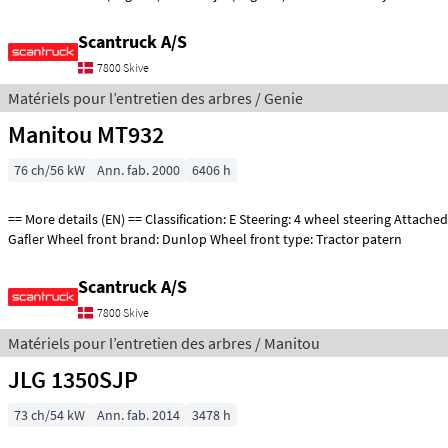
Scantruck A/S
7800 Skive
Matériels pour l’entretien des arbres / Genie
Manitou MT932
76 ch/56 kW
Ann. fab. 2000
6406 h
== More details (EN) == Classification: E Steering: 4 wheel steering Attached equipment, forks:
Gafler Wheel front brand: Dunlop Wheel front type: Tractor patern
Scantruck A/S
7800 Skive
Matériels pour l’entretien des arbres / Manitou
JLG 1350SJP
73 ch/54 kW
Ann. fab. 2014
3478 h