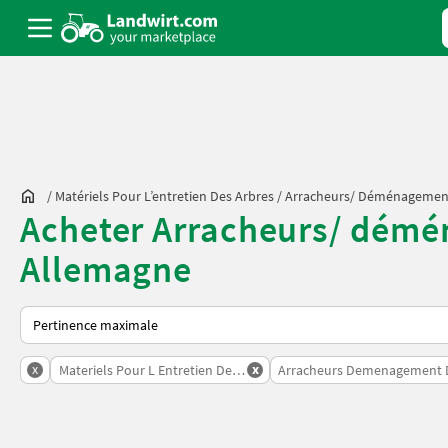
/
Matériels Pour L’entretien Des Arbres
/
Arracheurs/ Déménagement
Acheter Arracheurs/ démén
Allemagne
Voici comment les annonces sont triées sur Landwirt.com
x
x
Materiels Pour L Entretien Des Arbres
Arracheurs Demenagement D