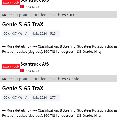
7800 Skive
Matériels pour l’entretien des arbres / JLG
Genie S-65 TraX
50 ch/37 kW
Ann. fab. 2024
515 h
== More details (EN) == Classification: B Steering: Skidsteer Rotation chassis (degrees): 360
Rotation basket (degrees): 160 Tilt jib (degrees): 133 Gradeability
Scantruck A/S
7800 Skive
Matériels pour l’entretien des arbres / Genie
Genie S-65 TraX
50 ch/37 kW
Ann. fab. 2024
277 h
== More details (EN) == Classification: B Steering: Skidsteer Rotation chassis (degrees): 360
Rotation basket (degrees): 160 Tilt jib (degrees): 133 Gradeability