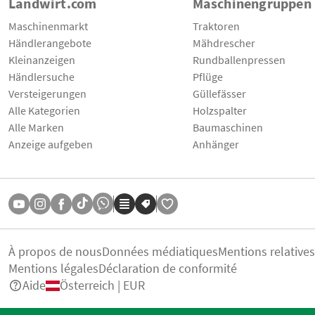
Landwirt.com
Maschinengruppen
Maschinenmarkt
Traktoren
Händlerangebote
Mähdrescher
Kleinanzeigen
Rundballenpressen
Händlersuche
Pflüge
Versteigerungen
Güllefässer
Alle Kategorien
Holzspalter
Alle Marken
Baumaschinen
Anzeige aufgeben
Anhänger
À propos de nous
Données médiatiques
Mentions relative
Mentions légales
Déclaration de conformité
Aide
Österreich | EUR