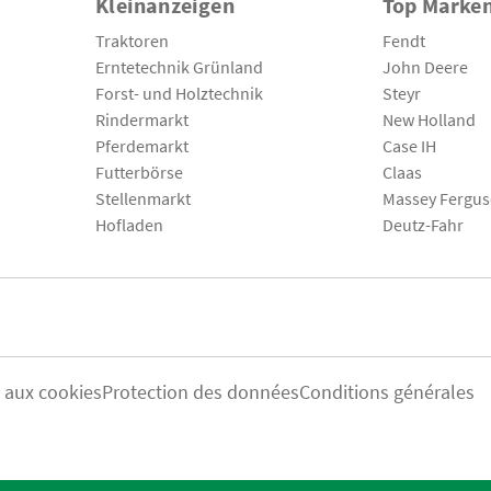
Kleinanzeigen
Top Marke
Traktoren
Fendt
Erntetechnik Grünland
John Deere
Forst- und Holztechnik
Steyr
Rindermarkt
New Holland
Pferdemarkt
Case IH
Futterbörse
Claas
Stellenmarkt
Massey Fergu
Hofladen
Deutz-Fahr
s aux cookies
Protection des données
Conditions générales