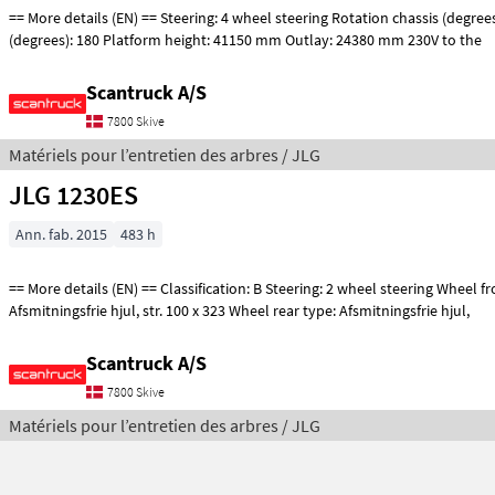
== More details (EN) == Steering: 4 wheel steering Rotation chassis (degrees): 360 Tilt jib
(degrees): 180 Platform height: 41150 mm Outlay: 24380 mm 230V to the
Scantruck A/S
7800 Skive
Matériels pour l’entretien des arbres / JLG
JLG 1230ES
Ann. fab. 2015
483 h
== More details (EN) == Classification: B Steering: 2 wheel steering Wheel front type:
Afsmitningsfrie hjul, str. 100 x 323 Wheel rear type: Afsmitningsfrie hjul,
Scantruck A/S
7800 Skive
Matériels pour l’entretien des arbres / JLG