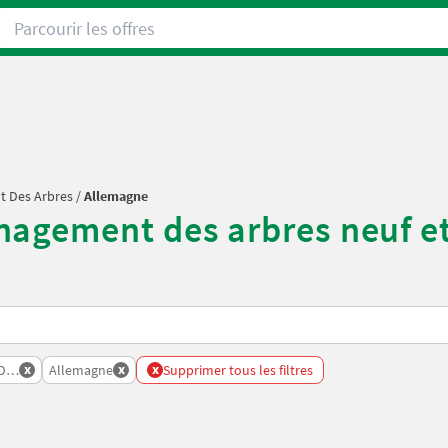
Parcourir les offres
 Des Arbres
/
Allemagne
agement des arbres neuf et
x
x
x
es Arbres
Allemagne
Supprimer tous les filtres