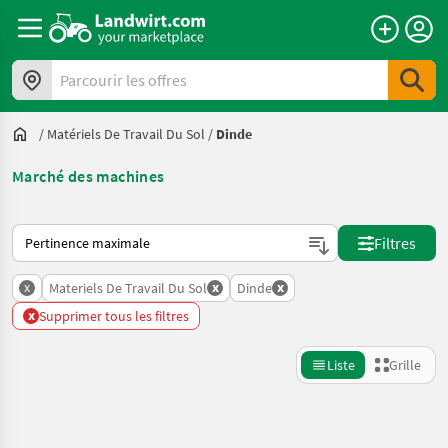
Parcourir les offres
/
Matériels De Travail Du Sol
/
Dinde
Marché des machines
Voici comment les annonces sont triées sur Landwirt.com
Filtres
x
x
x
Materiels De Travail Du Sol
Dinde
x
Supprimer tous les filtres
Liste
Grille