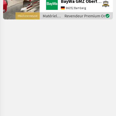
BayWa GMZ Oberfranken
HINTEN1 AUSRÜSTUNG
PÖTTINGER1
96052 Bamberg
BELEUCHTUNG MIT
Matériels
Revendeur Premium Or
Machine neuve
WARNTAFELN1 DREHWERK
de travail
SERVO 40001 KONSOLE
du sol /
VTPR PLUS SERVO 40001
Pöttinger
KÖRPERAB