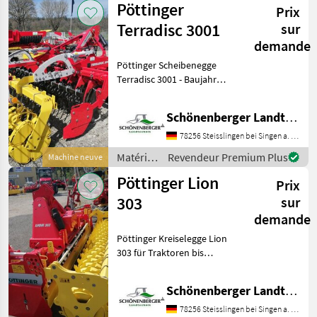
Pöttinger
aufgehängt Klappun
Prix
travail
du sol /
Terradisc 3001
sur
Krukowiak
demande
Pöttinger Scheibenegge
Terradisc 3001 - Baujahr
2026 - starre
Kurzscheibenegge,
Schönenberger Landtechnik OHG
versetzte Anordnung der
agressiv gestellten
78256 Steisslingen bei Singen a. Htwl.
Arbeitswerkzeuge sorgt für
Matériels
Revendeur Premium Plus
Machine neuve
gut durchmisch
de
Pöttinger Lion
Prix
travail
du sol /
303
sur
Pöttinger
demande
Pöttinger Kreiselegge Lion
303 für Traktoren bis
132kW/180 PS,
Kreiseldrehzahl bei
Schönenberger Landtechnik OHG
1000U/min 342/527 U/min
mit Gelenkwelle Zinke
78256 Steisslingen bei Singen a. Htwl.