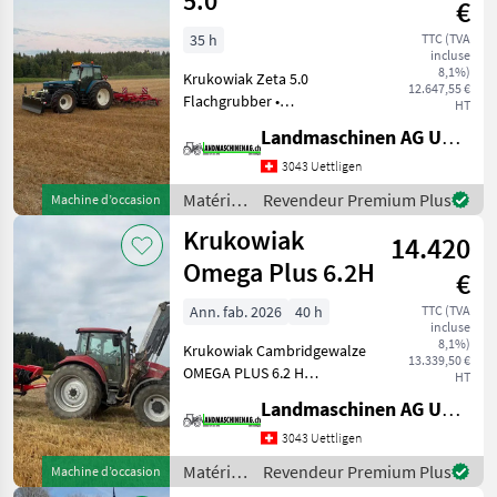
5.0
€
35 h
TTC (TVA
incluse
8,1%)
Krukowiak Zeta 5.0
12.647,55 €
Flachgrubber •
HT
Leichtgrubber mit 5 m
Landmaschinen AG Uettligen
Arbeitsbreite • 32
Federzinken 70/12 mit 200
3043 Uettligen
mm Gänsefussscharen • 4
Matériels
Revendeur Premium Plus
Machine d’occasion
Balkiger Rahmen mit viel
de
Krukowiak
Durchlass •
14.420
travail
du sol /
Omega Plus 6.2H
€
Krukowiak
Ann. fab. 2026
40 h
TTC (TVA
incluse
8,1%)
Krukowiak Cambridgewalze
13.339,50 €
OMEGA PLUS 6.2 H
HT
Cambridgeringe mit 530
Landmaschinen AG Uettligen
mm Durchmesser
Arbeitsbreite 6.2 m, die
3043 Uettligen
seitlichen Walzen sind
Matériels
Revendeur Premium Plus
Machine d’occasion
mittig pendelnd
de