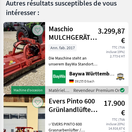
Autres résultats susceptibles de vous
DORA
intéresser :
400
MARKETPLACE
Maschio
3.299,87
Offres des
Petites
MULCHGERÄT
Marketplace
€
distributeurs
annonces
BISONTE 280
Ann. fab. 2017
TTC (TVA
incluse 19%)
"AB"
2.773 € HT
Die Maschine steht an
unserem BayWa Standort in
DE-73527 Herlikofen.Gerne
Baywa Württemberg
steht Ihnen Herr Rössler
unter Tel.: 0151 1610 3908
89155 Erbach
für Ihre Anfrage zur
Matériels
Revendeur Premium Or
Machine d’occasion
Verfügung!Maschio
de semis /
Evers Pinto 600
17.900
Maschio
Grünlandlüfter -
€
Grünlandlockerer
TTC (TVA
✅EVERS PINTO 600
incluse 20%)
- Gr
14.916,67 €
Grasnarbenlüfter /