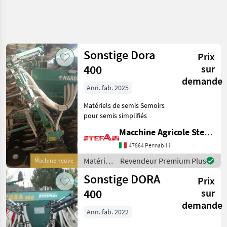
Affiner la
recherche
Sonstige Dora
Prix
Catégorie
Pays
Filtres
4
400
sur
demande
Afficher
Ann. fab. 2025
CHEMIN
Réinitialiser
2
ACTUEL
résultats
Matériels de semis Semoirs
matériel
pour semis simplifiés
agricole
Macchine Agricole Stefani Luciano
Materiels
De Semis
47864 Pennabilli
Semoirs
Matériels
Revendeur Premium Plus
Machine neuve
Pour
de semis
Semis
Sonstige DORA
Prix
Simplifies
/ Nardi
400
sur
Nardi
demande
Ann. fab. 2022
CHOISIR
UNE