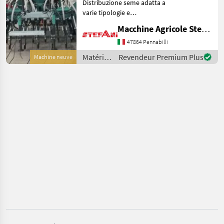
Distribuzione seme adatta a
CATÉGORIE
varie tipologie e
globulometrie Turbina di
Nardi
Macchine Agricole Stefani Luciano
grande potenza per una
distribuzione uniforme
47864 Pennabilli
Horsch
anche in pendenza
Matériels
Revendeur Premium Plus
Machine neuve
Tramoggia conica ad
de semis
Väderstad
elevata ca
/ Nardi
John Deere
Amazone
Pöttinger
Afficher
tous
les 21
MODÈLE