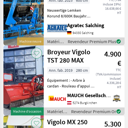
Ann. fab. 2025
600 cm
incluse 19%)
16.638,66 €
Neuwertige Lemken
HT
Korund 8/600K Baujahr
2025 Modelljahr 2026
Agratec Salching
Neuwertiger Zustand!!!
Achtung! Maschine steht
94330 Salching
beim Kunden! Matériels de
Matériels
Revendeur Premium Plus
Machine neuve
semis Combinés de
de semis
Broyeur Vigolo
préparation
4.900
/
Lemken
TST 280 MAX
€
Ann. fab. 2019
280 cm
TTC
(TVA/commission
incluse)
Équipement : - Arbre à
4.336,28 €
cardan - Rouleau d'appui -
HT
Attelage trois points -
MAUCH Gesellschaft m.b.H. & Co.KG
Attelage arrière - Double
carter - Déport latéral
5274 Burgkirchen
hydraulique - Lame de
Matériels
Revendeur Premium Or
Machine d’occasion
contre-coupe suppl
de semis /
Vigolo MX 250
5.300
Vigolo