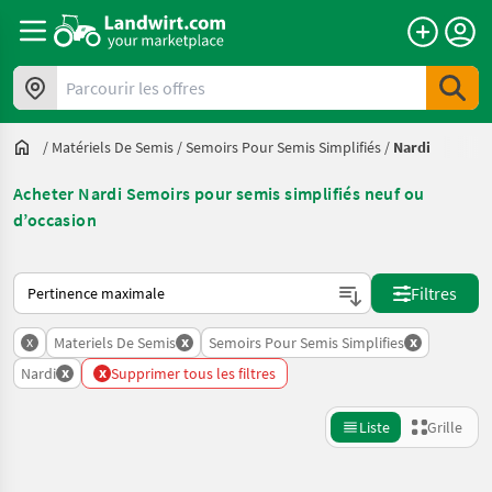
Parcourir les offres
/
Matériels De Semis
/
Semoirs Pour Semis Simplifiés
/
Nardi
Acheter Nardi Semoirs pour semis simplifiés neuf ou
d’occasion
Voici comment les annonces sont triées sur Landwirt.com
Filtres
x
x
x
Materiels De Semis
Semoirs Pour Semis Simplifies
x
x
Nardi
Supprimer tous les filtres
Liste
Grille