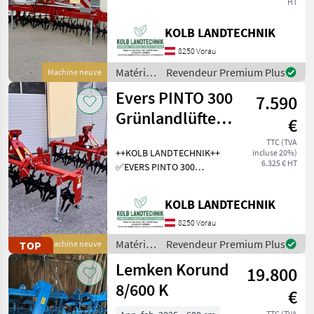
HT
Bodenlüfter ✅Arbeitsbreite
6.0m ✅Sternwalze leicht
KOLB LANDTECHNIK
schrägstellbar, dadurch 2
verschieden Intensive
8250 Vorau
Bearbeitungsstufen ✅Zinke
Matériels
Revendeur Premium Plus
Machine neuve
de semis
Evers PINTO 300
7.590
/ Evers
Grünlandlüfter -
€
Grünlandlockerer
TTC (TVA
++KOLB LANDTECHNIK++
incluse 20%)
- Gr
6.325 € HT
✅EVERS PINTO 300
Grasnarbenlüfter /
Bodenlüfter ✅Arbeits- und
KOLB LANDTECHNIK
Transportbreite 3.0m
✅Sternwalze leicht
8250 Vorau
schrägstellbar, dadurch 2
Matériels
Revendeur Premium Plus
TOP
Machine neuve
verschied
de semis
Lemken Korund
19.800
/ Evers
8/600 K
€
TTC (TVA