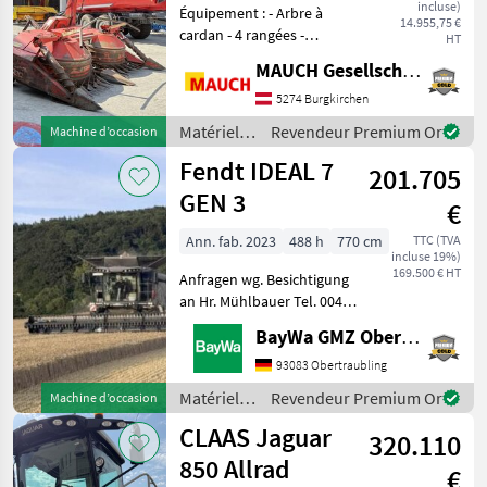
incluse)
Équipement : - Arbre à
14.955,75 €
cardan - 4 rangées -
HT
Montage arrière + avant -
MAUCH Gesellschaft m.b.H. & Co.KG
Commande électrique -
Pivotement hydraulique de
5274 Burgkirchen
la tour - Réglage électrique
Matériels
Revendeur Premium Or
Machine d’occasion
de la portée de p
de récolte
Fendt IDEAL 7
201.705
agricole /
Kemper
GEN 3
€
Ann. fab. 2023
488 h
770 cm
TTC (TVA
incluse 19%)
169.500 € HT
Anfragen wg. Besichtigung
an Hr. Mühlbauer Tel. 0049
151 1610 4033.Rapsmesser,
BayWa GMZ Obertraubling
Ordinateur de bord,
Entraînement
93083 Obertraubling
hydrostatique, Toutes
Matériels
Revendeur Premium Or
Machine d’occasion
roues motrices, Scie à colza,
de récolte
CLAAS Jaguar
Broy
320.110
agricole /
Fendt
850 Allrad
€