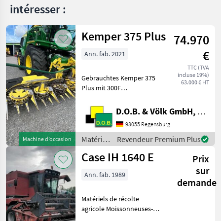
intéresser :
AVERO
240
Kemper 375 Plus
74.970
DOMINATOR
198 H
€
Ann. fab. 2021
EVION
TTC (TVA
430
incluse 19%)
Gebrauchtes Kemper 375
CLASSIC
63.000 € HT
Plus mit 300F
Evion
Zusatzfahrwerk Baujahr
430
07.2021 * AHC -
D.O.B. & Völk GmbH, Filiale Regensburg
Maxi
Automatische
93055 Regensburg
Lexion
Höhenführung *
440
Zünslerbügel * Komfort
Matériels
Revendeur Premium Plus
Machine d’occasion
Zusatzfahrwerk 300F Das
Lexion
de
Case IH 1640 E
450
Maisgebiss
Prix
récolte
agricole
sur
Lexion
Ann. fab. 1989
/
460
demande
Kemper
Lexion
Matériels de récolte
520
agricole Moissonneuses-
LEXION
batteuses