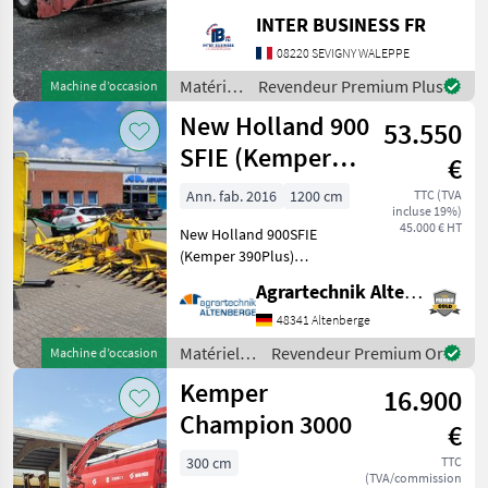
530
INTER BUSINESS FR
Lexion
08220 SEVIGNY WALEPPE
550
Matériels
Revendeur Premium Plus
Tout
Machine d’occasion
de
afficher
New Holland 900
53.550
récolte
agricole
SFIE (Kemper
MARKETPLACE
€
/ Case IH
390Plus)
Offres des
Petites
Ann. fab. 2016
1200 cm
TTC (TVA
Marketplace
distributeurs
annonces
incluse 19%)
45.000 € HT
New Holland 900SFIE
(Kemper 390Plus)
Maisvorsatz
Agrartechnik Altenberge GmbH
Gebrauchtmaschine -
Baujahr: 2016 - Modeljahr:
48341 Altenberge
2016 - 12 Reihen bei 75cm
Matériels
Revendeur Premium Or
Machine d’occasion
Reihe (900cm Arbeitsbreite)
de récolte
Kemper
- Reihenf
16.900
agricole /
New
Champion 3000
€
Holland
300 cm
TTC
(TVA/commission