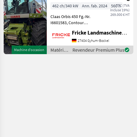
462 ch/340 kW
Ann. fab. 2024
560 h
TTC (TVA
incluse 19%)
269.000 € HT
Claas Orbis 450 Fg.-Nr.
I6601583, Contour
Bodenanpassung,
Fricke Landmaschinen GmbH
Transportschutz, 2 Gang
Schaltgetriebe, V Classic 24
27404 Gyhum-Bockel
Messertrommel, Korn
Matériels
Revendeur Premium Plus
Machine d’occasion
CRacker M 80/100,
de
Auswurfkrümmerbe
récolte
agricole
/ Claas