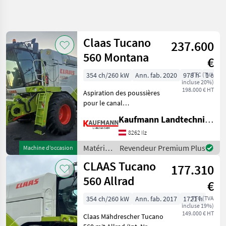
Affiner la
recherche
Claas Tucano
237.600
Catégorie
Pays
Filtres
5
560 Montana
€
Afficher
354 ch/260 kW
Ann. fab. 2020
978 h
TTC (TVA
1 cm
CHEMIN
Réinitialiser
2
incluse 20%)
ACTUEL
198.000 € HT
résultats
Aspiration des poussières
matériel
pour le canal
agricole
d'alimentation MONTANA,
Kaufmann Landtechnik GmbH
Materiels
tôle d'usure du tambour de
De
retournement PREMIUM
8262 Ilz
Recolte
LINE, variateur de rotor
Agricole
Matériels
Revendeur Premium Plus
Machine d’occasion
ROTO Plus, variateur à 2 vit
de
Moissonneuses
CLAAS Tucano
177.310
Batteuses
récolte
agricole
560 Allrad
Claas
€
/ Claas
Tucano
354 ch/260 kW
Ann. fab. 2017
1721 h
TTC (TVA
560
incluse 19%)
149.000 € HT
Claas Mähdrescher Tucano
CHOISIR