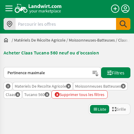
Parcourir les offres
/
Matériels De Récolte Agricole
/
Moissonneuses-Batteuses
/
Claas
/
T
Acheter Claas Tucano 560 neuf ou d’occasion
Voici comment les annonces sont triées sur Landwirt.com
Filtres
x
x
x
Materiels De Recolte Agricole
Moissonneuses Batteuses
x
x
x
Claas
Tucano 560
Supprimer tous les filtres
Liste
Grille