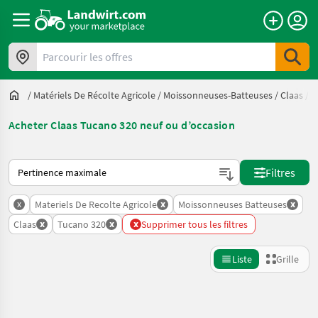
Parcourir les offres
/
Matériels De Récolte Agricole
/
Moissonneuses-Batteuses
/
Claas
/
T
Acheter Claas Tucano 320 neuf ou d’occasion
Voici comment les annonces sont triées sur Landwirt.com
Filtres
x
x
x
Materiels De Recolte Agricole
Moissonneuses Batteuses
x
x
x
Claas
Tucano 320
Supprimer tous les filtres
Liste
Grille