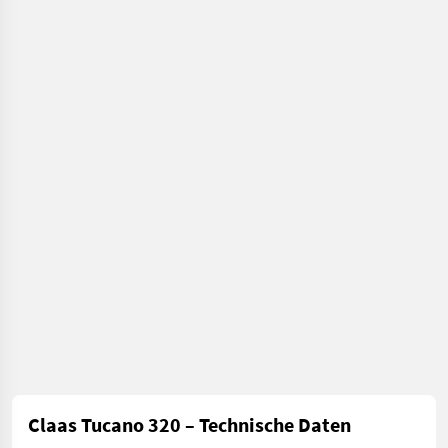
Terminal Obenent
récolte
agricole
/ Claas
Claas Tucano 320 – Technische Daten