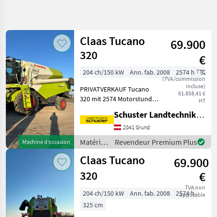
Affiner la
recherche
Claas Tucano
69.900
Catégorie
Pays
Filtres
5
320
€
Afficher
204 ch/150 kW
Ann. fab. 2008
2574 h
TTC
325 
CHEMIN
Réinitialiser
7
(TVA/commission
ACTUEL
incluse)
résultats
PRIVATVERKAUF Tucano
61.858,41 €
matériel
320 mit 2574 Motorstunden
HT
agricole
guter Zustand Ohne
Schuster Landtechnik Grund
Materiels
Schneidwerk Standort beim
De
Kunden Ausrüstung
2041 Grund
Recolte
MD_B04_0010 CONTOUR
Agricole
Matériels
Revendeur Premium Plus
Machine d’occasion
Schneidwerksregelung
de
Moissonneuses
MD_B
Claas Tucano
69.900
Batteuses
récolte
agricole
320
€
Claas
/ Claas
Tucano
TVA non
204 ch/150 kW
Ann. fab. 2008
2574 h
applicable
320
325 cm
CHOISIR