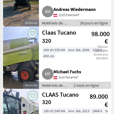
UNE
CATÉGORIE
Andreas Wiedermann
2225 Zistersdorf
Claas
Matériels de
28 jours en ligne
Annonce
John Deere
récolte agricole /
Claas Tucano
98.000
Moissonneuses-
batteuses
320
New Holland
€
TVA non
204 ch/150 kW
Ann. fab. 2009
1730 h
Fendt
applicable
Ancien prix
450 cm
102.000 €
Case IH
Michael Fuchs
Massey Ferguson
4142 Falkenhof
Afficher
Matériels de
2 mois en ligne
Annonce
R
tous
récolte agricole
CLAAS Tucano
les 12
89.000
/
Moissonneuses-
320
€
MODÈLE
batteuses
190 ch/140 kW
Ann. fab. 2013
1864 h
540 