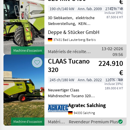
€
190 ch/140 kW
Ann. fab. 2009
2742 h
TTC (TVA
490 
incluse 19%)
87.500 € HT
3D Siebkasten, elektrische
Siebverstellung, KEIN
AutoContur, inkl.
Deppe & Stücker GmbH
Schneidwerk Claas C490, BJ
37431 Bad Lauterberg/Barbis
2009, S/N 52700507. inkl.
Schneidwerkswagen, BJ
13-02-2026
Machine d’occasion
Matériels de récolte
2009, S/N 71916679.
09:56
agricole / Claas
CLAAS Tucano
224.910
320
€
245 ch/180 kW
Ann. fab. 2022
120 h
TTC (TVA
490 c
incluse 19%)
189.000 € HT
Neuwertiger Claas
Mähdrescher Tucano 320
Baujahr 2022 - Ersteinsatz
Agratec Salching
2023 3D
Siebkastenhangausgleich
94330 Salching
Elektrische Verstellung
Matériels
Revendeur Premium Plus
Machine d’occasion
Ober und Untersieb Cebis
de