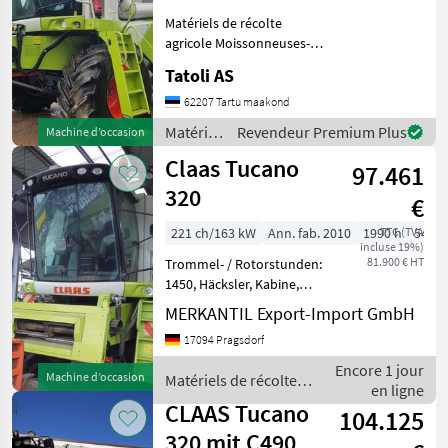
Matériels de récolte
Tucano
agricole Moissonneuses-
320
batteuses
Tatoli AS
MARKETPLACE
62207 Tartu maakond
Matériels
Revendeur Premium Plus
Offres des
Petites
Machine d’occasion
Marketplace
de
distributeurs
annonces
Claas Tucano
97.461
récolte
agricole
320
€
/ Claas
221 ch/163 kW
Ann. fab. 2010
1990 h
TTC (TVA
540 
incluse 19%)
81.900 € HT
Trommel- / Rotorstunden:
1450, Häcksler, Kabine,
Rundumleuchte, Schüttler
MERKANTIL Export-Import GmbH
________ 5, 40 Vario
17094 Pragsdorf
Schneidwerk mit Wagen
und 1 hydraulisches
Encore 1 jour
Machine d’occasion
Matériels de récolte
Rapsmesser rechts, Merced
en ligne
agricole / Claas
CLAAS Tucano
104.125
320 mit C490