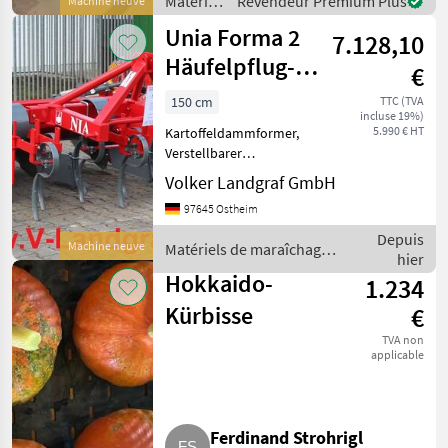
Matériels
Revendeur Premium Plus
Machine neuve
M
de
Unia Forma 2
7.128,10
maraîchage
/
Häufelpflug-
€
Sonstige
Dammformer
150 cm
TTC (TVA
incluse 19%)
5.990 € HT
Kartoffeldammformer,
Verstellbarer
Reihenabstand 70/75 cm,
Volker Landgraf GmbH
Neigungseinstellung der
97645 Ostheim
Dammformvorrichtung,
Abnehmbare
Depuis
Machine neuve
Matériels de maraîchage /
Formungsbleche (für die
hier
Unia
Bearbeitung von Dämmen
Hokkaido-
1.234
nac
Kürbisse
€
TVA non
applicable
Ferdinand Strohrigl