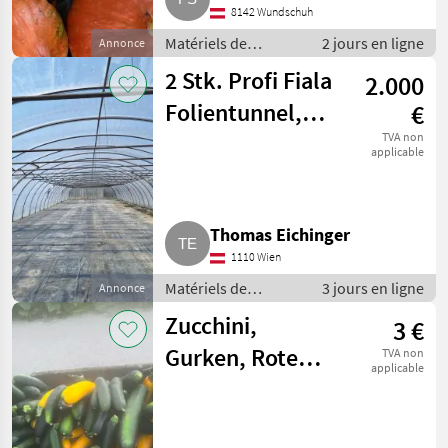
8142 Wundschuh
Matériels de
2 jours en ligne
Annonce
maraîchage / Autres
2 Stk. Profi Fiala
2.000
matériels de
maraîchage
Folientunnel,
€
Gewächshaus 8 x
TVA non
applicable
39 m
Thomas Eichinger
1110 Wien
Matériels de
3 jours en ligne
Annonce
maraîchage / Autres
Zucchini,
3 €
matériels de
maraîchage
Gurken, Rote
TVA non
applicable
Rüben