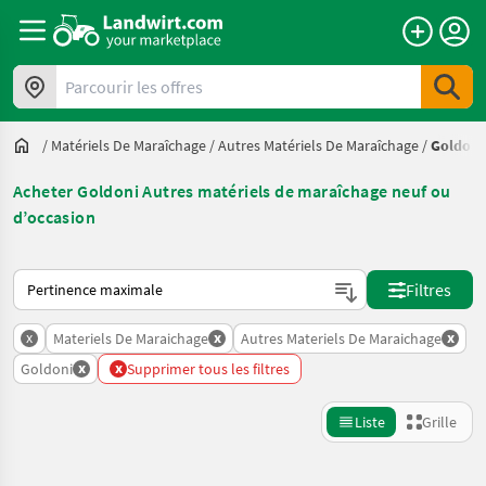
Parcourir les offres
/
Matériels De Maraîchage
/
Autres Matériels De Maraîchage
/
Goldoni
Acheter Goldoni Autres matériels de maraîchage neuf ou
d’occasion
Voici comment les annonces sont triées sur Landwirt.com
Filtres
x
x
x
Materiels De Maraichage
Autres Materiels De Maraichage
x
x
Goldoni
Supprimer tous les filtres
Liste
Grille