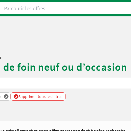
Parcourir les offres
r
 de foin neuf ou d’occasion
x
x
er
Supprimer tous les filtres
’y a actuellement aucune offre correspondant à votre recherche.