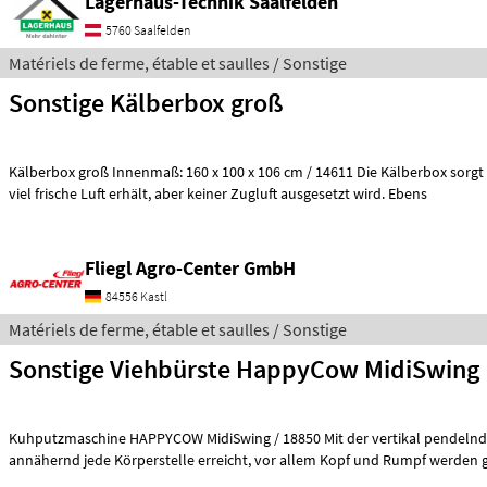
Lagerhaus-Technik Saalfelden
5760 Saalfelden
Matériels de ferme, étable et saulles / Sonstige
Sonstige Kälberbox groß
Kälberbox groß Innenmaß: 160 x 100 x 106 cm / 14611 Die Kälberbox sorgt dafür, dass das Kalb
viel frische Luft erhält, aber keiner Zugluft ausgesetzt wird. Ebens
Fliegl Agro-Center GmbH
84556 Kastl
Matériels de ferme, étable et saulles / Sonstige
Sonstige Viehbürste HappyCow MidiSwing
Kuhputzmaschine HAPPYCOW MidiSwing / 18850 Mit der vertikal pendelnden Bürste wird
annähernd jede Körperstelle erreicht, vor allem Kopf und Rumpf 