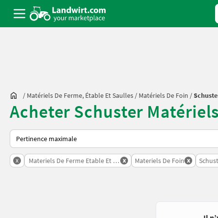
/
Matériels De Ferme, Étable Et Saulles
/
Matériels De Foin
/
Schuste
Acheter Schuster Matériels
Voici comment les annonces sont triées sur Landwirt.com
x
x
x
Materiels De Ferme Etable Et Saulles
Materiels De Foin
Schust
Il n