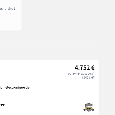
echerche ?
4.752 €
TTC (TVA incluse 20%)
3.960 € HT
ter