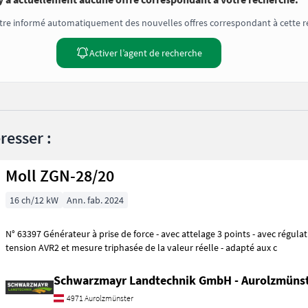
tre informé automatiquement des nouvelles offres correspondant à cette r
Activer l’agent de recherche
resser :
Moll ZGN-28/20
16 ch/12 kW
Ann. fab. 2024
N° 63397 Générateur à prise de force - avec attelage 3 points - avec régulation électronique de
tension AVR2 et mesure triphasée de la valeur réelle - adapté aux c
Schwarzmayr Landtechnik GmbH - Aurolzmüns
4971 Aurolzmünster