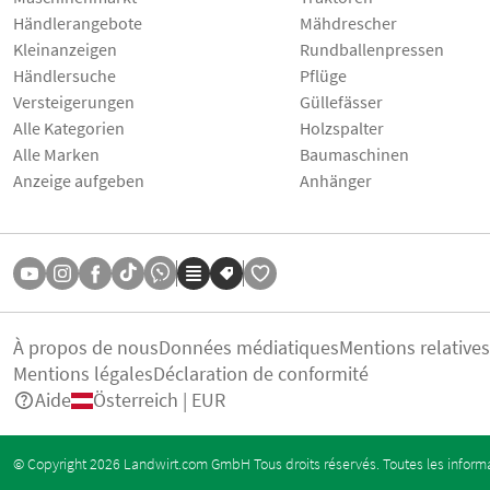
Händlerangebote
Mähdrescher
Kleinanzeigen
Rundballenpressen
Händlersuche
Pflüge
Versteigerungen
Güllefässer
Alle Kategorien
Holzspalter
Alle Marken
Baumaschinen
Anzeige aufgeben
Anhänger
À propos de nous
Données médiatiques
Mentions relative
Mentions légales
Déclaration de conformité
Aide
Österreich | EUR
© Copyright 2026 Landwirt.com GmbH Tous droits réservés. Toutes les informa