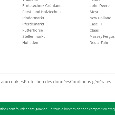
Erntetechnik Grünland
John Deere
Forst- und Holztechnik
Steyr
Rindermarkt
New Holland
Pferdemarkt
Case IH
Futterbörse
Claas
Stellenmarkt
Massey Fergu
Hofladen
Deutz-Fahr
s aux cookies
Protection des données
Conditions générales
tions sont fournies sans garantie – erreurs d’impression et de composition exc